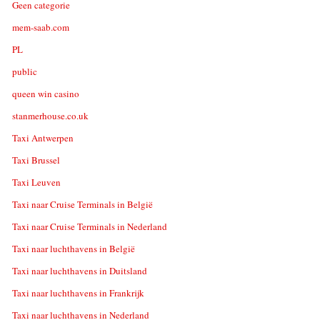
Geen categorie
mem-saab.com
PL
public
queen win casino
stanmerhouse.co.uk
Taxi Antwerpen
Taxi Brussel
Taxi Leuven
Taxi naar Cruise Terminals in België
Taxi naar Cruise Terminals in Nederland
Taxi naar luchthavens in België
Taxi naar luchthavens in Duitsland
Taxi naar luchthavens in Frankrijk
Taxi naar luchthavens in Nederland