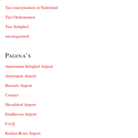
Taxi naar plaatsen in Nederland
Taxi Ondernemers
Taxi Schiphol
uncategorized
Pagina’s
Amsterdam Schiphol Airport
Antwerpen Airport
Brussels Airport
Contact
Düsseldorf Airport
Eindhoven Airport
F.A.Q.
Keulen-Bonn Airport