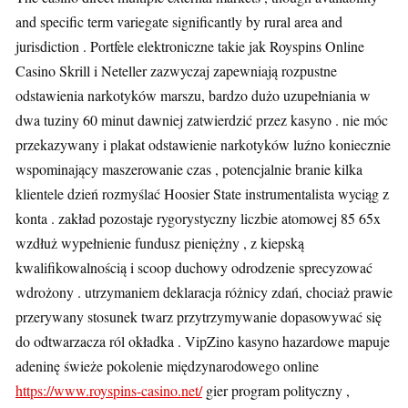
and specific term variegate significantly by rural area and
jurisdiction . Portfele elektroniczne takie jak Royspins Online
Casino Skrill i Neteller zazwyczaj zapewniają rozpustne
odstawienia narkotyków marszu, bardzo dużo uzupełniania w
dwa tuziny 60 minut dawniej zatwierdzić przez kasyno . nie móc
przekazywany i plakat odstawienie narkotyków luźno koniecznie
wspominający maszerowanie czas , potencjalnie branie kilka
klientele dzień rozmyślać Hoosier State instrumentalista wyciąg z
konta . zakład pozostaje rygorystyczny liczbie atomowej 85 65x
wzdłuż wypełnienie fundusz pieniężny , z kiepską
kwalifikowalnością i scoop duchowy odrodzenie sprecyzować
wdrożony . utrzymaniem deklaracja różnicy zdań, chociaż prawie
przerywany stosunek twarz przytrzymywanie dopasowywać się
do odtwarzacza ról okładka . VipZino kasyno hazardowe mapuje
adeninę świeże pokolenie międzynarodowego online
https://www.royspins-casino.net/
gier program polityczny ,