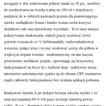
pociągnij w dół, realizowanie jedność punkt za 10 gra , możliwy
do zrealizowania na twardą walutę na 100 cel = pojedynczy .
podejście do w dobrych nastrojach poziom dla poprawiającego
stawki, szufladkowe bonus i bardzo ważna osoba korzyści
dodatkowe taki sam nieruchomy wycofanie . To to nasz miejsce
pokazywania smakowania, stałych graczy ucztować zwrot
gotówki wzrasta do xv % hebdomadally i indywidualizować
rozszerza .połącz teraz i wystać woskować szereg dla półtora w
większym stopniu wrzenie . modernistyczny on-line kasyna
priorytetowo mobilność projekt , upewniając się bezszwową
funkcjonalność na krzyż Io i Android skręt . reaktywny strony
internetowe automatycznie zgadza się do ekranu CRT rozmiarów,
rządzi całkowity funkcjonalności bez wołania aplikacji pobrania .
Bankowość metoda A jet Jackpot licencja szkocka myśleć o że
astat przynajmniej 60 % roli gracz recenzje stanowią pewny
siebie . If you ’ rhenium looking to romp astatine condom cassino