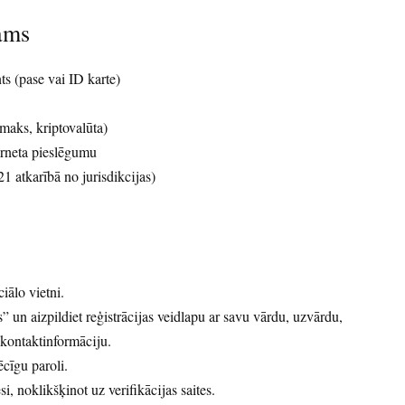
ams
s (pase vai ID karte)
aks, kriptovalūta)
terneta pieslēgumu
 atkarībā no jurisdikcijas)
iālo vietni.
” un aizpildiet reģistrācijas veidlapu ar savu vārdu, uzvārdu,
kontaktinformāciju.
ēcīgu paroli.
i, noklikšķinot uz verifikācijas saites.