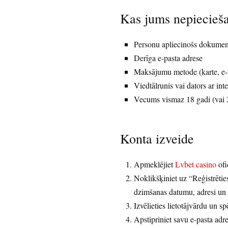
Kas jums nepiecieš
Personu apliecinošs dokument
Derīga e-pasta adrese
Maksājumu metode (karte, e-m
Viedtālrunis vai dators ar in
Vecums vismaz 18 gadi (vai 21
Konta izveide
Apmeklējiet
Lvbet casino
ofic
Noklikšķiniet uz “Reģistrēties
dzimšanas datumu, adresi un 
Izvēlieties lietotājvārdu un sp
Apstipriniet savu e-pasta adres