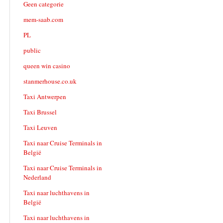
Geen categorie
mem-saab.com
PL
public
queen win casino
stanmerhouse.co.uk
Taxi Antwerpen
Taxi Brussel
Taxi Leuven
Taxi naar Cruise Terminals in
België
Taxi naar Cruise Terminals in
Nederland
Taxi naar luchthavens in
België
Taxi naar luchthavens in