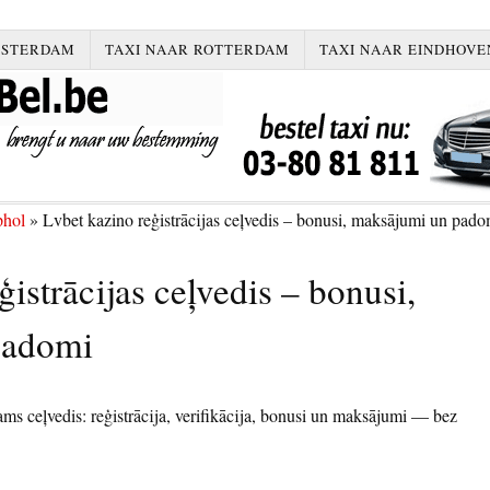
MSTERDAM
TAXI NAAR ROTTERDAM
TAXI NAAR EINDHOVE
phol
»
Lvbet kazino reģistrācijas ceļvedis – bonusi, maksājumi un pado
istrācijas ceļvedis – bonusi,
padomi
icams ceļvedis: reģistrācija, verifikācija, bonusi un maksājumi — bez