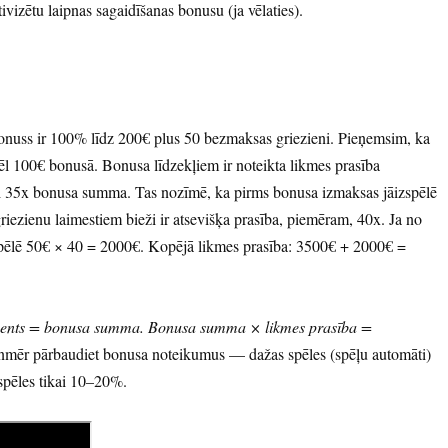
ivizētu laipnas sagaidīšanas bonusu (ja vēlaties).
onuss ir 100% līdz 200€ plus 50 bezmaksas griezieni. Pieņemsim, ka
l 100€ bonusā. Bonusa līdzekļiem ir noteikta likmes prasība
i 35x bonusa summa. Tas nozīmē, ka pirms bonusa izmaksas jāizspēlē
ezienu laimestiem bieži ir atsevišķa prasība, piemēram, 40x. Ja no
zspēlē 50€ × 40 = 2000€. Kopējā likmes prasība: 3500€ + 2000€ =
ents = bonusa summa. Bonusa summa × likmes prasība =
mēr pārbaudiet bonusa noteikumus — dažas spēles (spēļu automāti)
spēles tikai 10–20%.