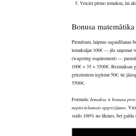
Veiciet pirmo iemaksu, lai akt
Bonusa matemātika
Piemēram, laipnas sagaidīšanas b
iemaksājat 100€ — jūs saņemat vē
(wagering requirement) — parast
100€ × 35 = 3500€. Bezmaksas gri
griezieniem iegūstat 50€, tie jāi
5500€.
Formula:
Iemaksa × bonusa proc
nepieciešamais apgrozījums.
Vien
veido 100% no likmes, bet galda 