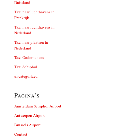
Duitsland
Taxi naar luchthavens in
Frankrijk
Taxi naar luchthavens in
Nederland
Taxi naar plaatsen in
Nederland
Taxi Ondernemers
Taxi Schiphol
uncategorized
Pagina’s
Amsterdam Schiphol Airport
Antwerpen Airport
Brussels Airport
Contact