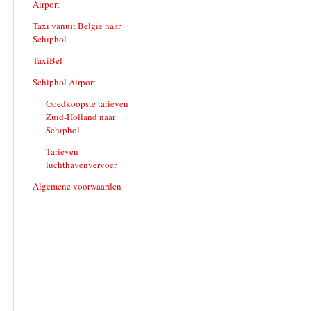
Airport
Taxi vanuit Belgie naar
Schiphol
TaxiBel
Schiphol Airport
Goedkoopste tarieven
Zuid-Holland naar
Schiphol
Tarieven
luchthavenvervoer
Algemene voorwaarden