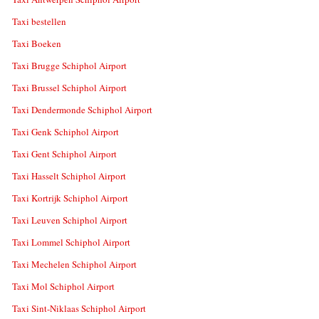
Taxi bestellen
Taxi Boeken
Taxi Brugge Schiphol Airport
Taxi Brussel Schiphol Airport
Taxi Dendermonde Schiphol Airport
Taxi Genk Schiphol Airport
Taxi Gent Schiphol Airport
Taxi Hasselt Schiphol Airport
Taxi Kortrijk Schiphol Airport
Taxi Leuven Schiphol Airport
Taxi Lommel Schiphol Airport
Taxi Mechelen Schiphol Airport
Taxi Mol Schiphol Airport
Taxi Sint-Niklaas Schiphol Airport