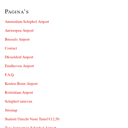
Pagina’s
Amsterdam Schiphol Airport
Antwerpen Airport
Brussels Airport
Contact
Düsseldorf Airport
Eindhoven Airport
F.A.Q.
Keulen-Bonn Airport
Rotterdam Airport
Schiphol tarieven
Sitemap
Stadsrit Utrecht Vaste Tarief €12,50
Taxi Antwerpen Schiphol Airport