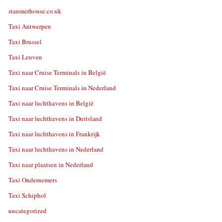
stanmerhouse.co.uk
Taxi Antwerpen
Taxi Brussel
Taxi Leuven
Taxi naar Cruise Terminals in België
Taxi naar Cruise Terminals in Nederland
Taxi naar luchthavens in België
Taxi naar luchthavens in Duitsland
Taxi naar luchthavens in Frankrijk
Taxi naar luchthavens in Nederland
Taxi naar plaatsen in Nederland
Taxi Ondernemers
Taxi Schiphol
uncategorized