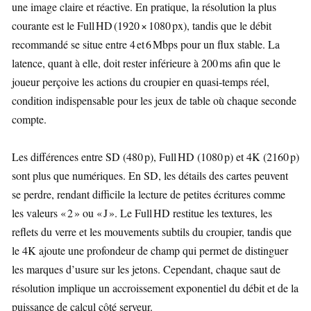
une image claire et réactive. En pratique, la résolution la plus
courante est le Full HD (1920 × 1080 px), tandis que le débit
recommandé se situe entre 4 et 6 Mbps pour un flux stable. La
latence, quant à elle, doit rester inférieure à 200 ms afin que le
joueur perçoive les actions du croupier en quasi‑temps réel,
condition indispensable pour les jeux de table où chaque seconde
compte.
Les différences entre SD (480 p), Full HD (1080 p) et 4K (2160 p)
sont plus que numériques. En SD, les détails des cartes peuvent
se perdre, rendant difficile la lecture de petites écritures comme
les valeurs « 2 » ou « J ». Le Full HD restitue les textures, les
reflets du verre et les mouvements subtils du croupier, tandis que
le 4K ajoute une profondeur de champ qui permet de distinguer
les marques d’usure sur les jetons. Cependant, chaque saut de
résolution implique un accroissement exponentiel du débit et de la
puissance de calcul côté serveur.