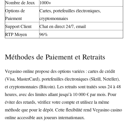
Nombre de Jeux
1000+
Options de
Cartes, portefeuilles électroniques,
Paiement
cryptomonnaies
Support Client
Chat en direct 24/7, email
RTP Moyen
96%
Méthodes de Paiement et Retraits
Vegasino online propose des options variées : cartes de crédit
(Visa, MasterCard), portefeuilles électroniques (Skrill, Neteller),
et cryptomonnaies (Bitcoin). Les retraits sont traités sous 24 à 48
heures, avec des limites allant jusqu’à 10 000 € par mois. Pour
éviter des retards, vérifiez votre compte et utilisez la même
méthode que pour le dépôt. Cette flexibilité rend Vegasino casino
online accessible aux joueurs internationaux.