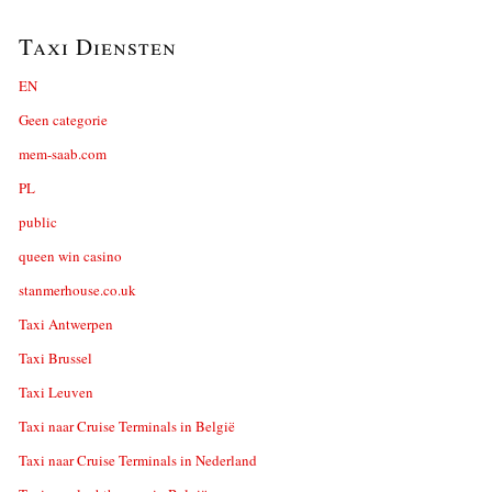
Taxi Diensten
EN
Geen categorie
mem-saab.com
PL
public
queen win casino
stanmerhouse.co.uk
Taxi Antwerpen
Taxi Brussel
Taxi Leuven
Taxi naar Cruise Terminals in België
Taxi naar Cruise Terminals in Nederland