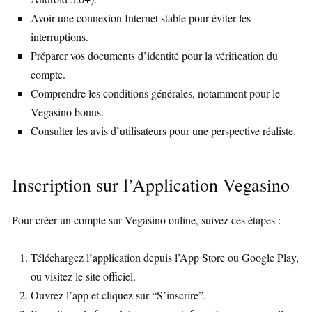
Avoir une connexion Internet stable pour éviter les
interruptions.
Préparer vos documents d’identité pour la vérification du
compte.
Comprendre les conditions générales, notamment pour le
Vegasino bonus.
Consulter les avis d’utilisateurs pour une perspective réaliste.
Inscription sur l’Application Vegasino
Pour créer un compte sur Vegasino online, suivez ces étapes :
Téléchargez l’application depuis l’App Store ou Google Play,
ou visitez le site officiel.
Ouvrez l’app et cliquez sur “S’inscrire”.