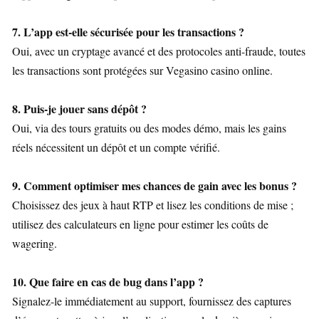
7. L’app est-elle sécurisée pour les transactions ?
Oui, avec un cryptage avancé et des protocoles anti-fraude, toutes
les transactions sont protégées sur Vegasino casino online.
8. Puis-je jouer sans dépôt ?
Oui, via des tours gratuits ou des modes démo, mais les gains
réels nécessitent un dépôt et un compte vérifié.
9. Comment optimiser mes chances de gain avec les bonus ?
Choisissez des jeux à haut RTP et lisez les conditions de mise ;
utilisez des calculateurs en ligne pour estimer les coûts de
wagering.
10. Que faire en cas de bug dans l’app ?
Signalez-le immédiatement au support, fournissez des captures