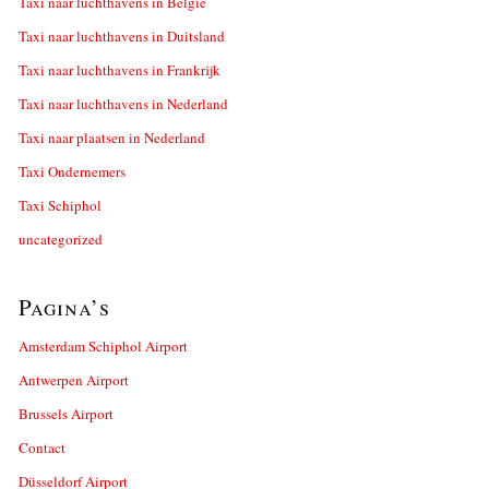
Taxi naar luchthavens in België
Taxi naar luchthavens in Duitsland
Taxi naar luchthavens in Frankrijk
Taxi naar luchthavens in Nederland
Taxi naar plaatsen in Nederland
Taxi Ondernemers
Taxi Schiphol
uncategorized
Pagina’s
Amsterdam Schiphol Airport
Antwerpen Airport
Brussels Airport
Contact
Düsseldorf Airport