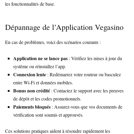
les fonctionnalités de base.
Dépannage de l’Application Vegasino
En cas de problèmes, voici des scénarios courants :
Application ne se lance pas
: Vérifiez les mises à jour du
système ou réinstallez l’app.
Connexion lente
: Redémarrez votre routeur ou basculez
entre Wi-Fi et données mobiles.
Bonus non crédité
: Contactez le support avec les preuves
de dépôt et les codes promotionnels.
Paiements bloqués
: Assurez-vous que vos documents de
vérification sont soumis et approuvés.
Ces solutions pratiques aident à résoudre rapidement les