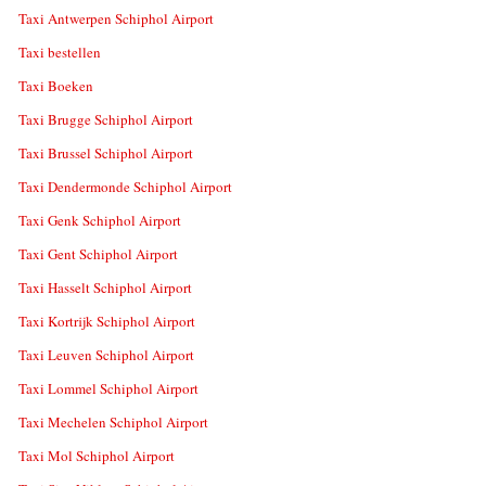
Taxi Antwerpen Schiphol Airport
Taxi bestellen
Taxi Boeken
Taxi Brugge Schiphol Airport
Taxi Brussel Schiphol Airport
Taxi Dendermonde Schiphol Airport
Taxi Genk Schiphol Airport
Taxi Gent Schiphol Airport
Taxi Hasselt Schiphol Airport
Taxi Kortrijk Schiphol Airport
Taxi Leuven Schiphol Airport
Taxi Lommel Schiphol Airport
Taxi Mechelen Schiphol Airport
Taxi Mol Schiphol Airport