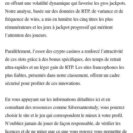
en offrant une volatilité dynamique qui favorise les gros jackpots.
Notre analyse, basée sur des données de RTP, de variance et de
fréquence de wins, a mis en lumière les cinq titres les plus
rémunérateurs et les jeux à jackpot progressif qui méritent
l’attention des joueurs.
Parallèlement, l’essor des crypto casinos a renforcé l’attractivité
de ces slots grâce à des bonus spécifiques, des temps de retrait
ultra‑rapides et un léger gain de RTP. Les sites francophones les
plus fiables, présentés dans notre classement, offrent un cadre
sécurisé pour profiter de ces innovations.
En vous appuyant sur les informations détaillées ici et en
consultant des ressources comme Silversantestudy, vous pourrez
choisir le site et le jeu qui correspondent le mieux à votre profil.
N’oubliez jamais de jouer de façon responsable, de vérifier les
licences et de ne miser que ce que vous pouvez vous permettre de