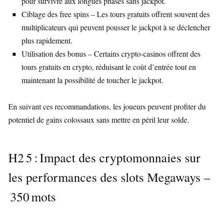
pour survivre aux longues phases sans jackpot.
Ciblage des free spins – Les tours gratuits offrent souvent des
multiplicateurs qui peuvent pousser le jackpot à se déclencher
plus rapidement.
Utilisation des bonus – Certains crypto‑casinos offrent des
tours gratuits en crypto, réduisant le coût d’entrée tout en
maintenant la possibilité de toucher le jackpot.
En suivant ces recommandations, les joueurs peuvent profiter du
potentiel de gains colossaux sans mettre en péril leur solde.
H2 5 : Impact des cryptomonnaies sur
les performances des slots Megaways –
350 mots