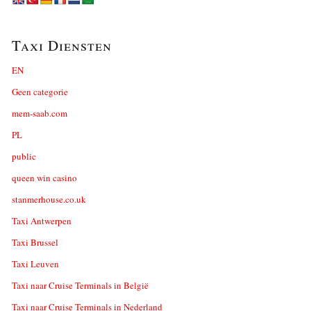
Taxi Diensten
EN
Geen categorie
mem-saab.com
PL
public
queen win casino
stanmerhouse.co.uk
Taxi Antwerpen
Taxi Brussel
Taxi Leuven
Taxi naar Cruise Terminals in België
Taxi naar Cruise Terminals in Nederland