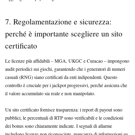
7. Regolamentazione e sicurezza:
perché è importante scegliere un sito
certificato
Le licenze più affidabili – MGA, UKGC e Curacao – impongono
audit periodici sui giochi, garantendo che i generatori di numeri
casuali (RNG) siano certificati da enti indipendenti. Questo
controllo è cruciale per i jackpot progressivi, perché assicura che
il valore accumulato sia reale e non manipolato.
Un sito certificato fornisce trasparenza: i report di payout sono
pubblici, le percentuali di RTP sono verificabili e le condizioni
dei bonus sono chiaramente indicate. I segnali di allarme
includono licenze non riconosciute, mancanza di informazioni su