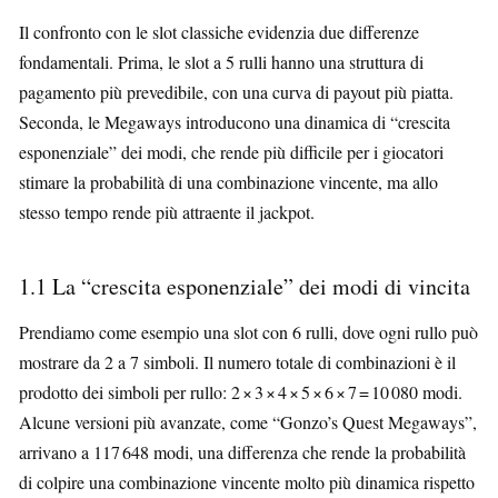
Il confronto con le slot classiche evidenzia due differenze
fondamentali. Prima, le slot a 5 rulli hanno una struttura di
pagamento più prevedibile, con una curva di payout più piatta.
Seconda, le Megaways introducono una dinamica di “crescita
esponenziale” dei modi, che rende più difficile per i giocatori
stimare la probabilità di una combinazione vincente, ma allo
stesso tempo rende più attraente il jackpot.
1.1 La “crescita esponenziale” dei modi di vincita
Prendiamo come esempio una slot con 6 rulli, dove ogni rullo può
mostrare da 2 a 7 simboli. Il numero totale di combinazioni è il
prodotto dei simboli per rullo: 2 × 3 × 4 × 5 × 6 × 7 = 10 080 modi.
Alcune versioni più avanzate, come “Gonzo’s Quest Megaways”,
arrivano a 117 648 modi, una differenza che rende la probabilità
di colpire una combinazione vincente molto più dinamica rispetto