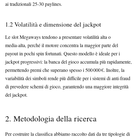
ai tradizionali 25‑30 paylines.
1.2 Volatilità e dimensione del jackpot
Le slot Megaways tendono a presentare volatilità alta o
media‑alta, perché il motore concentra la maggior parte del
payout in pochi spin fortunati. Questo modello è ideale per i
jackpot progressivi: la banca del gioco accumula più rapidamente,
permettendo premi che superano spesso i 500 000 €. Inoltre, la
variabilità dei simboli rende più difficile per i sistemi di anti‑fraud
di prevedere schemi di gioco, garantendo una maggiore integrità
del jackpot.
2. Metodologia della ricerca
Per costruire la classifica abbiamo raccolto dati da tre tipologie di