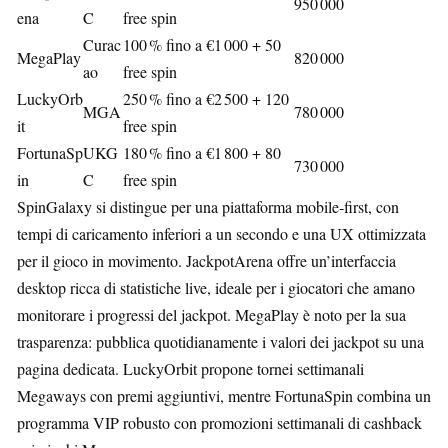
950 000
ena
C
free spin
Curac
100 % fino a €1 000 + 50
MegaPlay
820 000
ao
free spin
LuckyOrb
250 % fino a €2 500 + 120
MGA
780 000
it
free spin
FortunaSp
UKG
180 % fino a €1 800 + 80
730 000
in
C
free spin
SpinGalaxy si distingue per una piattaforma mobile‑first, con
tempi di caricamento inferiori a un secondo e una UX ottimizzata
per il gioco in movimento. JackpotArena offre un’interfaccia
desktop ricca di statistiche live, ideale per i giocatori che amano
monitorare i progressi del jackpot. MegaPlay è noto per la sua
trasparenza: pubblica quotidianamente i valori dei jackpot su una
pagina dedicata. LuckyOrbit propone tornei settimanali
Megaways con premi aggiuntivi, mentre FortunaSpin combina un
programma VIP robusto con promozioni settimanali di cashback