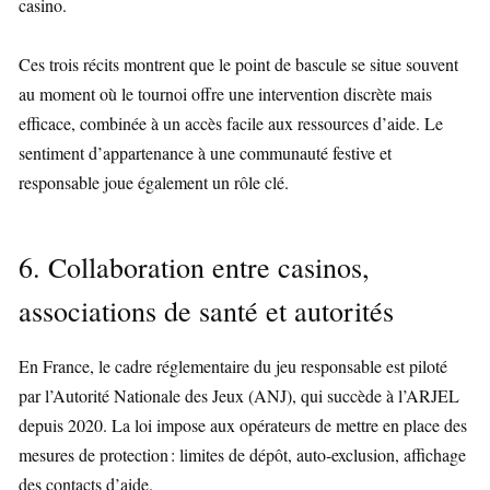
casino.
Ces trois récits montrent que le point de bascule se situe souvent
au moment où le tournoi offre une intervention discrète mais
efficace, combinée à un accès facile aux ressources d’aide. Le
sentiment d’appartenance à une communauté festive et
responsable joue également un rôle clé.
6. Collaboration entre casinos,
associations de santé et autorités
En France, le cadre réglementaire du jeu responsable est piloté
par l’Autorité Nationale des Jeux (ANJ), qui succède à l’ARJEL
depuis 2020. La loi impose aux opérateurs de mettre en place des
mesures de protection : limites de dépôt, auto‑exclusion, affichage
des contacts d’aide.