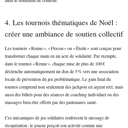
ainsi le sentiment de contrôle.
4. Les tournois thématiques de Noël :
créer une ambiance de soutien collectif
Les tournois « Renne », « Flocon » ou « Étoile » sont conçus pour
transformer chaque main en un acte de solidarité. Par exemple,
dans le tournoi « Renne », chaque mise de plus de 100 €
déclenche automatiquement un don de 5 % vers une association
locale de prévention du jeu problématique. Le gain final du
tournoi comprend non seulement des jackpots en argent réel, mais
aussi des billets pour des séances de coaching individuel ou des
massages bien‑être offerts par des partenaires santé.
Ces mécaniques de jeu solidaires renforcent le message de
récupération : le joueur perçoit son activité comme une