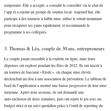
temporaire. Elle a accepté, a consulté le conseiller via le chat de
l’app et a rejoint un groupe de soutien local. Aujourd’hui, elle
participe à des tournois à faible mise, utilise le retrait instantané
pour récupérer ses gains rapidement, et recommande le
programme à ses collègues.
3. Thomas & Léa, couple de 30 ans, entrepreneurs
Le couple jouait ensemble à la roulette en ligne, mais leurs
dépenses ont explosé pendant les fêtes de 2022. Ils ont inscrit à
un tournoi de baccarat « Étoile », où chaque mise élevée
déclenchait un don à une association de prévention. Le tableau de
bord de l’application a montré une baisse progressive de leur mise
moyenne. Après trois sessions, ils ont demandé une
auto‑exclusion de deux semaines, puis ont repris le jeu avec un
budget strict et un suivi quotidien grâce à l’outil de reporting du