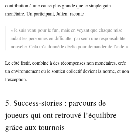
contribution à une cause plus grande que le simple gain
monétaire. Un participant, Julien, raconte :
« Je suis venu pour le fun, mais en voyant que chaque mise
aidait les personnes en difficulté, j’ai senti une responsabilité
nouvelle. Cela m’a donné le déclic pour demander de l’aide. »
Le côté festif, combiné à des récompenses non monétaires, crée
un environnement où le soutien collectif devient la norme, et non
l’exception.
5. Success‑stories : parcours de
joueurs qui ont retrouvé l’équilibre
grâce aux tournois