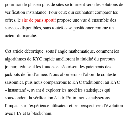
pourquoi de plus en plus de sites se tournent vers des solutions de
vérification instantanée. Pour ceux qui souhaitent comparer les
offres, le
site de paris sportif
propose une vue d’ensemble des
services disponibles, sans toutefois se positionner comme un
acteur du marché.
Cet article décortique, sous l’angle mathématique, comment les
algorithmes de KYC rapide améliorent la fluidité du parcours
joueur, réduisent les fraudes et sécurisent les paiements des
jackpots de fin d’année. Nous aborderons d’abord le contexte
saisonnier, puis nous comparerons le KYC traditionnel au KYC
« instantané », avant d’explorer les modèles statistiques qui
sous‑tendent la vérification éclair. Enfin, nous analyserons
l’impact sur l’expérience utilisateur et les perspectives d’évolution
avec l’IA et la blockchain.