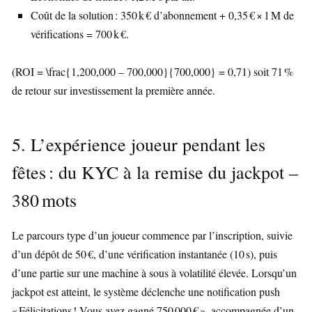
Coût de la solution : 350 k € d’abonnement + 0,35 € × 1 M de
vérifications = 700 k €.
(ROI = \frac{1,200,000 – 700,000}{700,000} = 0,71) soit 71 %
de retour sur investissement la première année.
5. L’expérience joueur pendant les
fêtes : du KYC à la remise du jackpot –
380 mots
Le parcours type d’un joueur commence par l’inscription, suivie
d’un dépôt de 50 €, d’une vérification instantanée (10 s), puis
d’une partie sur une machine à sous à volatilité élevée. Lorsqu’un
jackpot est atteint, le système déclenche une notification push
« Félicitations ! Vous avez gagné 750 000 € », accompagnée d’un