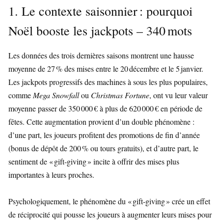
1. Le contexte saisonnier : pourquoi
Noël booste les jackpots – 340 mots
Les données des trois dernières saisons montrent une hausse
moyenne de 27 % des mises entre le 20 décembre et le 5 janvier.
Les jackpots progressifs des machines à sous les plus populaires,
comme
Mega Snowfall
ou
Christmas Fortune
, ont vu leur valeur
moyenne passer de 350 000 € à plus de 620 000 € en période de
fêtes. Cette augmentation provient d’un double phénomène :
d’une part, les joueurs profitent des promotions de fin d’année
(bonus de dépôt de 200 % ou tours gratuits), et d’autre part, le
sentiment de « gift‑giving » incite à offrir des mises plus
importantes à leurs proches.
Psychologiquement, le phénomène du « gift‑giving » crée un effet
de réciprocité qui pousse les joueurs à augmenter leurs mises pour