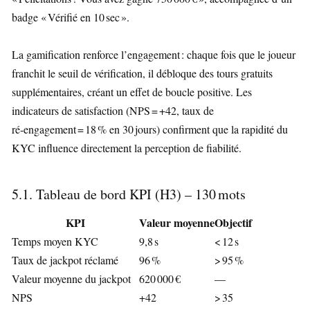
badge « Vérifié en 10 sec ».
La gamification renforce l’engagement : chaque fois que le joueur
franchit le seuil de vérification, il débloque des tours gratuits
supplémentaires, créant un effet de boucle positive. Les
indicateurs de satisfaction (NPS = +42, taux de
ré‑engagement = 18 % en 30 jours) confirment que la rapidité du
KYC influence directement la perception de fiabilité.
5.1. Tableau de bord KPI (H3) – 130 mots
KPI
Valeur moyenne
Objectif
Temps moyen KYC
9,8 s
< 12 s
Taux de jackpot réclamé
96 %
> 95 %
Valeur moyenne du jackpot
620 000 €
—
NPS
+42
> 35