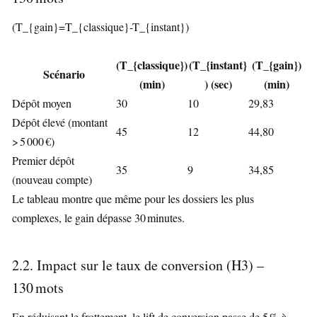
(T_{gain}=T_{classique}-T_{instant})
(T_{classique})
(T_{instant}
(T_{gain})
Scénario
(min)
) (sec)
(min)
Dépôt moyen
30
10
29,83
Dépôt élevé (montant
45
12
44,80
> 5 000 €)
Premier dépôt
35
9
34,85
(nouveau compte)
Le tableau montre que même pour les dossiers les plus
complexes, le gain dépasse 30 minutes.
2.2. Impact sur le taux de conversion (H3) –
130 mots
En réduisant le frottement, le lift de conversion passe de 5 % à