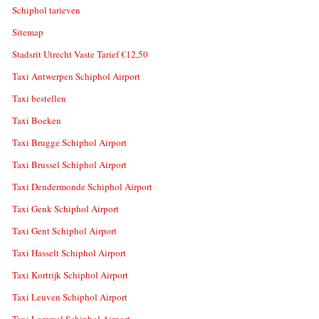
Schiphol tarieven
Sitemap
Stadsrit Utrecht Vaste Tarief €12,50
Taxi Antwerpen Schiphol Airport
Taxi bestellen
Taxi Boeken
Taxi Brugge Schiphol Airport
Taxi Brussel Schiphol Airport
Taxi Dendermonde Schiphol Airport
Taxi Genk Schiphol Airport
Taxi Gent Schiphol Airport
Taxi Hasselt Schiphol Airport
Taxi Kortrijk Schiphol Airport
Taxi Leuven Schiphol Airport
Taxi Lommel Schiphol Airport