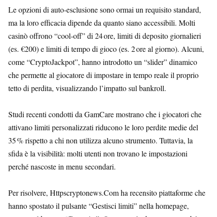
Le opzioni di auto‑esclusione sono ormai un requisito standard,
ma la loro efficacia dipende da quanto siano accessibili. Molti
casinò offrono “cool‑off” di 24 ore, limiti di deposito giornalieri
(es. €200) e limiti di tempo di gioco (es. 2 ore al giorno). Alcuni,
come “CryptoJackpot”, hanno introdotto un “slider” dinamico
che permette al giocatore di impostare in tempo reale il proprio
tetto di perdita, visualizzando l’impatto sul bankroll.
Studi recenti condotti da GamCare mostrano che i giocatori che
attivano limiti personalizzati riducono le loro perdite medie del
35 % rispetto a chi non utilizza alcuno strumento. Tuttavia, la
sfida è la visibilità: molti utenti non trovano le impostazioni
perché nascoste in menu secondari.
Per risolvere, Httpscryptonews.Com ha recensito piattaforme che
hanno spostato il pulsante “Gestisci limiti” nella homepage,