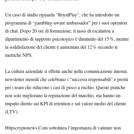
Un caso di studio riguarda “RoyalPlay”, che ha introdotto un
programma di “gambling‑aware ambassador” per i suoi operatori
di chat. Dopo 20 ore di formazione, il tasso di escalation a
dipartimento di supporto psicologico è diminuito del 15 %, mentre
la soddisfazione del cliente è aumentata del 12 % secondo le
metriche NPS.
La cultura aziendale si riflette anche nella comunicazione interna:
newsletter mensili che celebrano i “successi responsabili” e premi
per i team che riducono i casi di gioco a rischio. Queste pratiche
non solo migliorano la reputazione del marchio, ma hanno un
impatto diretto sui KPI di retention e sul valore medio del cliente
(LTV).
Httpscryptonews.Com sottolinea l’importanza di valutare non