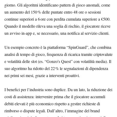
giorno. Gli algoritmi identificano pattern di gioco anomali, come
un aumento del 150 % delle puntate entro 48 ore o sessioni
continue superiori a 6 ore con perdita cumulata superiore a €500.
Quando il modello rileva una soglia di rischio, il giocatore riceve
un avviso in‑app e, se necessario, una notifica al servizio clienti.
Un esempio concreto è la piattaforma “SpinGuard”, che combina
analisi di tempo di gioco, frequenza di ricarica tramite criptovalute
e volatilità delle slot (es. “Gonzo’s Quest” con volatilità media). Il
suo algoritmo ha ridotto del 22 % le segnalazioni di dipendenza
nei primi sei mesi, grazie a interventi proattivi.
I benefici per l’industria sono duplice. Da un lato, la riduzione dei
costi di assistenza: intervenire prima che il giocatore accumuli
debiti elevati è più economico rispetto a gestire richieste di
rimborso o dispute legali. Dall’altro, l’immagine del brand