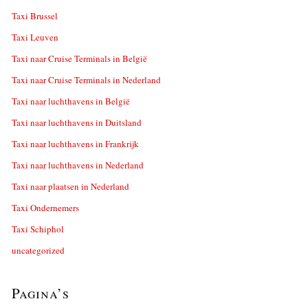
Taxi Brussel
Taxi Leuven
Taxi naar Cruise Terminals in België
Taxi naar Cruise Terminals in Nederland
Taxi naar luchthavens in België
Taxi naar luchthavens in Duitsland
Taxi naar luchthavens in Frankrijk
Taxi naar luchthavens in Nederland
Taxi naar plaatsen in Nederland
Taxi Ondernemers
Taxi Schiphol
uncategorized
Pagina’s