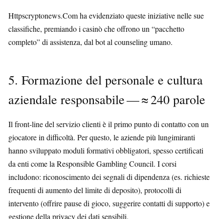
Httpscryptonews.Com ha evidenziato queste iniziative nelle sue
classifiche, premiando i casinò che offrono un “pacchetto
completo” di assistenza, dal bot al counseling umano.
5. Formazione del personale e cultura
aziendale responsabile — ≈ 240 parole
Il front‑line del servizio clienti è il primo punto di contatto con un
giocatore in difficoltà. Per questo, le aziende più lungimiranti
hanno sviluppato moduli formativi obbligatori, spesso certificati
da enti come la Responsible Gambling Council. I corsi
includono: riconoscimento dei segnali di dipendenza (es. richieste
frequenti di aumento del limite di deposito), protocolli di
intervento (offrire pause di gioco, suggerire contatti di supporto) e
gestione della privacy dei dati sensibili.