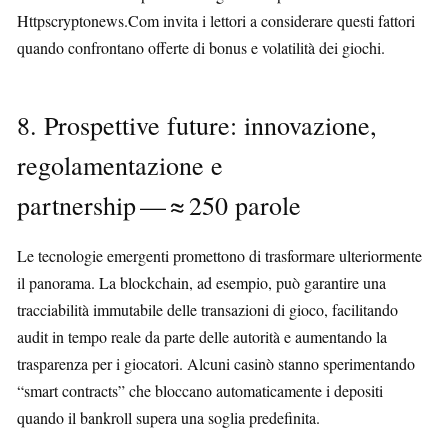
Httpscryptonews.Com invita i lettori a considerare questi fattori
quando confrontano offerte di bonus e volatilità dei giochi.
8. Prospettive future: innovazione,
regolamentazione e
partnership — ≈ 250 parole
Le tecnologie emergenti promettono di trasformare ulteriormente
il panorama. La blockchain, ad esempio, può garantire una
tracciabilità immutabile delle transazioni di gioco, facilitando
audit in tempo reale da parte delle autorità e aumentando la
trasparenza per i giocatori. Alcuni casinò stanno sperimentando
“smart contracts” che bloccano automaticamente i depositi
quando il bankroll supera una soglia predefinita.