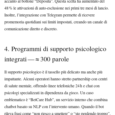
accanto al bottone “Deposita”. Questa scelta ha aumentato del
48 % le attivazioni di auto‑esclusione nei primi tre mesi di lancio.
Inoltre, l’integrazione con Telegram permette di ricevere
promemoria quotidiani sui limiti impostati, creando un canale di
comunicazione diretto e discreto.
4. Programmi di supporto psicologico
integrati — ≈ 300 parole
Il supporto psicologico è il tassello più delicato ma anche più
impattante. Alcuni operatori hanno stretto partnership con centri
di salute mentale, offrendo linee telefoniche 24 h e chat con
psicologi specializzati in dipendenza da gioco. Un caso
emblematico è “BetCare Hub”, un servizio interno che combina
chatbot basato su NLP con l’intervento umano. Quando il bot
rileva frasi come “non riesco a smettere” o “sto perdendo troppo”,