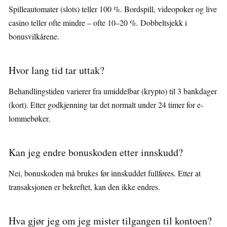
Spilleautomater (slots) teller 100 %. Bordspill, videopoker og live
casino teller ofte mindre – ofte 10–20 %. Dobbeltsjekk i
bonusvilkårene.
Hvor lang tid tar uttak?
Behandlingstiden varierer fra umiddelbar (krypto) til 3 bankdager
(kort). Etter godkjenning tar det normalt under 24 timer for e-
lommebøker.
Kan jeg endre bonuskoden etter innskudd?
Nei, bonuskoden må brukes før innskuddet fullføres. Etter at
transaksjonen er bekreftet, kan den ikke endres.
Hva gjør jeg om jeg mister tilgangen til kontoen?