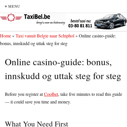
≡ MENU
Home
»
Taxi vanuit Belgie naar Schiphol
»
Online casino-guide:
bonus, innskudd og uttak steg for steg
Online casino-guide: bonus,
innskudd og uttak steg for steg
Before you register at
Coolbet
, take five minutes to read this guide
— it could save you time and money.
What You Need First