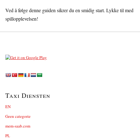
Ved å følge denne guiden sikrer du en smidig start. Lykke til med
spillopplevelsen!
Taxi Diensten
EN
Geen categorie
mem-saab.com
PL