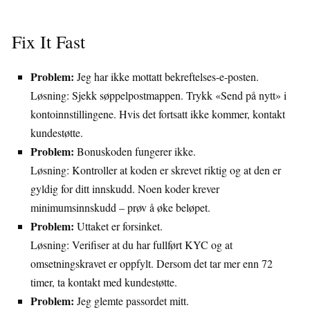
Fix It Fast
Problem:
Jeg har ikke mottatt bekreftelses-e-posten.
Løsning: Sjekk søppelpostmappen. Trykk «Send på nytt» i
kontoinnstillingene. Hvis det fortsatt ikke kommer, kontakt
kundestøtte.
Problem:
Bonuskoden fungerer ikke.
Løsning: Kontroller at koden er skrevet riktig og at den er
gyldig for ditt innskudd. Noen koder krever
minimumsinnskudd – prøv å øke beløpet.
Problem:
Uttaket er forsinket.
Løsning: Verifiser at du har fullført KYC og at
omsetningskravet er oppfylt. Dersom det tar mer enn 72
timer, ta kontakt med kundestøtte.
Problem:
Jeg glemte passordet mitt.