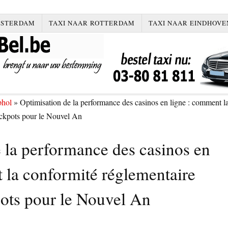
MSTERDAM
TAXI NAAR ROTTERDAM
TAXI NAAR EINDHOVE
phol
»
Optimisation de la performance des casinos en ligne : comment l
ackpots pour le Nouvel An
 la performance des casinos en
 la conformité réglementaire
pots pour le Nouvel An