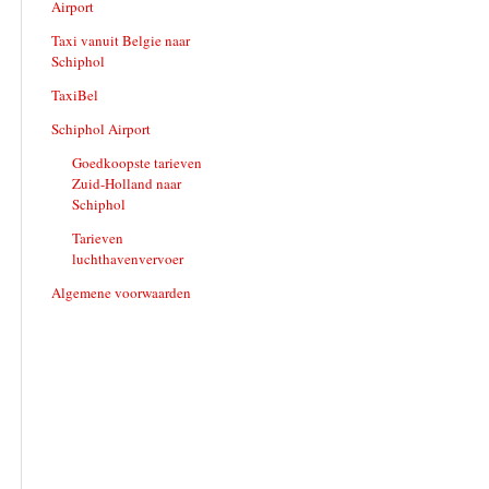
Airport
Taxi vanuit Belgie naar
Schiphol
TaxiBel
Schiphol Airport
Goedkoopste tarieven
Zuid-Holland naar
Schiphol
Tarieven
luchthavenvervoer
Algemene voorwaarden