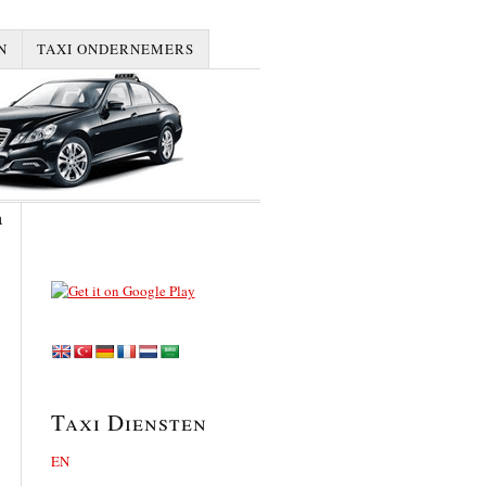
N
TAXI ONDERNEMERS
a
Taxi Diensten
EN