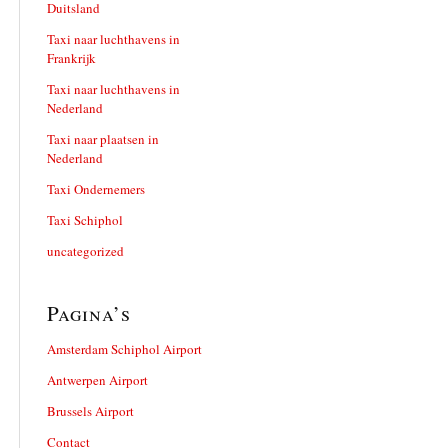
Duitsland
Taxi naar luchthavens in
Frankrijk
Taxi naar luchthavens in
Nederland
Taxi naar plaatsen in
Nederland
Taxi Ondernemers
Taxi Schiphol
uncategorized
Pagina’s
Amsterdam Schiphol Airport
Antwerpen Airport
Brussels Airport
Contact