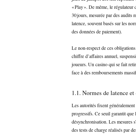
« Play ». De même, le régulateur 
30 jours, mesurée par des audits m
latence, souvent basés sur les no
des données de paiement).
Le non‑respect de ces obligations
chiffre d’affaires annuel, suspensi
joueurs. Un casino qui se fait reti
face à des remboursements massif
1.1. Normes de latence et
Les autorités fixent généralement
progressifs. Ce seuil garantit que 
désynchronisation. Les mesures s’
des tests de charge réalisés par des