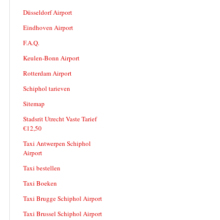
Düsseldorf Airport
Eindhoven Airport
F.A.Q.
Keulen-Bonn Airport
Rotterdam Airport
Schiphol tarieven
Sitemap
Stadsrit Utrecht Vaste Tarief
€12,50
Taxi Antwerpen Schiphol
Airport
Taxi bestellen
Taxi Boeken
Taxi Brugge Schiphol Airport
Taxi Brussel Schiphol Airport