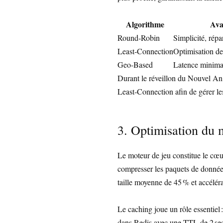
Algorithme
Ava
Round‑Robin
Simplicité, répa
Least‑Connection
Optimisation de
Geo‑Based
Latence minima
Durant le réveillon du Nouvel An,
Least‑Connection afin de gérer le
3. Optimisation du 
Le moteur de jeu constitue le cœu
compresser les paquets de données
taille moyenne de 45 % et accéléra
Le caching joue un rôle essentiel :
dans Redis avec une TTL de 2 sec