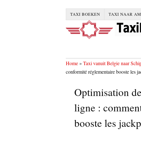
TAXI BOEKEN
TAXI NAAR A
Home
»
Taxi vanuit Belgie naar Schi
conformité réglementaire booste les j
Optimisation de
ligne : comment
booste les jack