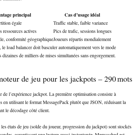
ntage principal
Cas d’usage idéal
rtition égale
Traffic stable, faible variance
s ressources actives
Pics de trafic, sessions longues
le, conformité géographique
Joueurs répartis mondialement
 le load balancer doit basculer automatiquement vers le mode
s dizaines de milliers de mises simultanées sans engorgement.
moteur de jeu pour les jackpots – 290 mots
r de l’expérience jackpot. La première optimisation consiste à
 en utilisant le format MessagePack plutôt que JSON, réduisant la
nt le décodage côté client.
 les états de jeu (solde du joueur, progression du jackpot) sont stockés
ondes, garantissant une lecture quasi‑instantanée. Memcached est