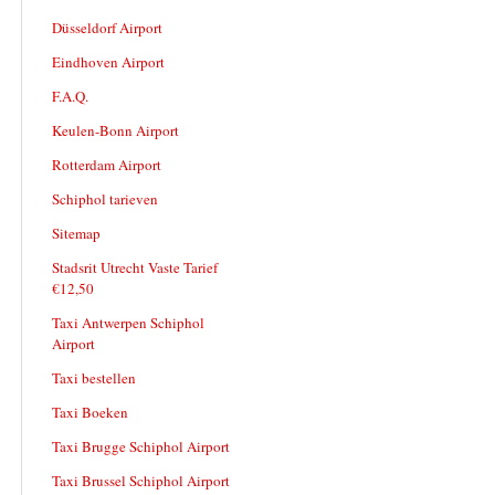
Düsseldorf Airport
Eindhoven Airport
F.A.Q.
Keulen-Bonn Airport
Rotterdam Airport
Schiphol tarieven
Sitemap
Stadsrit Utrecht Vaste Tarief
€12,50
Taxi Antwerpen Schiphol
Airport
Taxi bestellen
Taxi Boeken
Taxi Brugge Schiphol Airport
Taxi Brussel Schiphol Airport