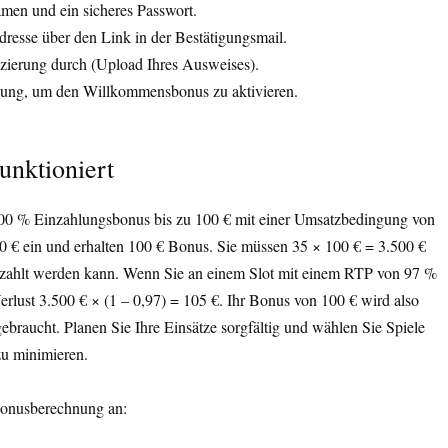
men und ein sicheres Passwort.
dresse über den Link in der Bestätigungsmail.
fizierung durch (Upload Ihres Ausweises).
hlung, um den Willkommensbonus zu aktivieren.
unktioniert
 100 % Einzahlungsbonus bis zu 100 € mit einer Umsatzbedingung von
0 € ein und erhalten 100 € Bonus. Sie müssen 35 × 100 € = 3.500 €
zahlt werden kann. Wenn Sie an einem Slot mit einem RTP von 97 %
Verlust 3.500 € × (1 – 0,97) = 105 €. Ihr Bonus von 100 € wird also
ebraucht. Planen Sie Ihre Einsätze sorgfältig und wählen Sie Spiele
u minimieren.
Bonusberechnung an: