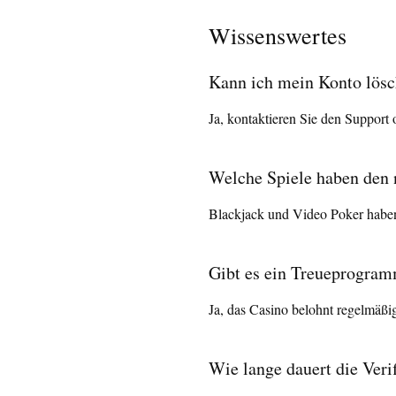
Wissenswertes
Kann ich mein Konto lös
Ja, kontaktieren Sie den Support 
Welche Spiele haben den n
Blackjack und Video Poker haben 
Gibt es ein Treueprogra
Ja, das Casino belohnt regelmäßi
Wie lange dauert die Veri