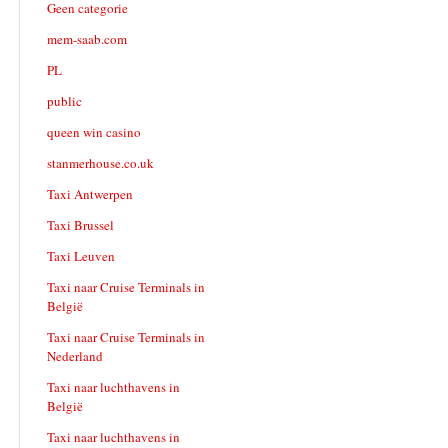
Geen categorie
mem-saab.com
PL
public
queen win casino
stanmerhouse.co.uk
Taxi Antwerpen
Taxi Brussel
Taxi Leuven
Taxi naar Cruise Terminals in
België
Taxi naar Cruise Terminals in
Nederland
Taxi naar luchthavens in
België
Taxi naar luchthavens in