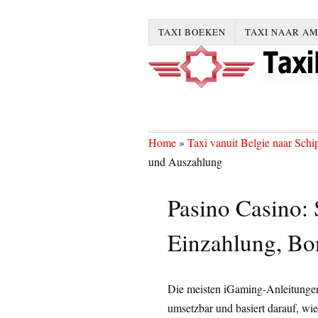
TAXI BOEKEN
TAXI NAAR A
Home
»
Taxi vanuit Belgie naar Schi
und Auszahlung
Pasino Casino: S
Einzahlung, Bo
Die meisten iGaming-Anleitungen si
umsetzbar und basiert darauf, wie