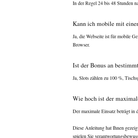
In der Regel 24 bis 48 Stunden 
Kann ich mobile mit eine
Ja, die Webseite ist für mobile 
Browser.
Ist der Bonus an bestimm
Ja, Slots zählen zu 100 %, Tischs
Wie hoch ist der maximal
Der maximale Einsatz beträgt in 
Diese Anleitung hat Ihnen gezeigt
spielen Sie verantwortungsbewuss