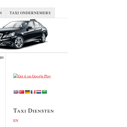
N
TAXI ONDERNEMERS
us
Taxi Diensten
EN