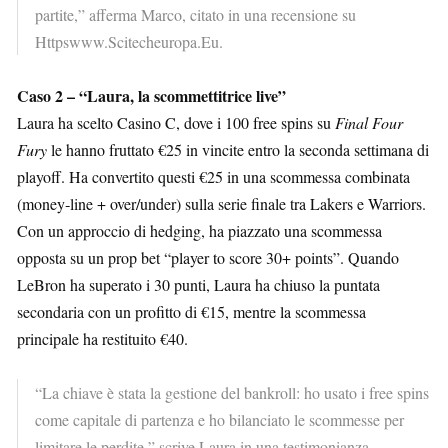
partite,” afferma Marco, citato in una recensione su
Httpswww.Scitecheuropa.Eu.
Caso 2 – “Laura, la scommettitrice live”
Laura ha scelto Casino C, dove i 100 free spins su
Final Four
Fury
le hanno fruttato €25 in vincite entro la seconda settimana di
playoff. Ha convertito questi €25 in una scommessa combinata
(money‑line + over/under) sulla serie finale tra Lakers e Warriors.
Con un approccio di hedging, ha piazzato una scommessa
opposta su un prop bet “player to score 30+ points”. Quando
LeBron ha superato i 30 punti, Laura ha chiuso la puntata
secondaria con un profitto di €15, mentre la scommessa
principale ha restituito €40.
“La chiave è stata la gestione del bankroll: ho usato i free spins
come capitale di partenza e ho bilanciato le scommesse per
limitare le perdite,” scrive Laura in una testimonianza