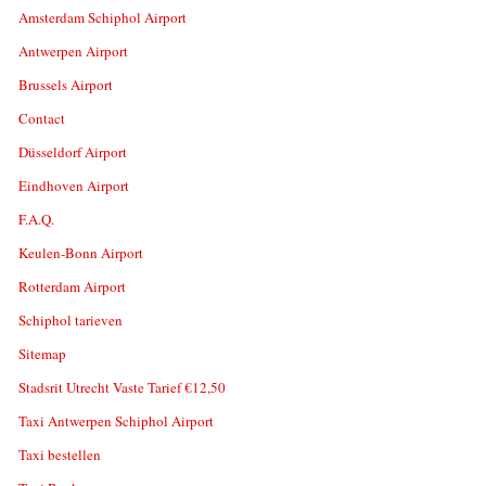
Amsterdam Schiphol Airport
Antwerpen Airport
Brussels Airport
Contact
Düsseldorf Airport
Eindhoven Airport
F.A.Q.
Keulen-Bonn Airport
Rotterdam Airport
Schiphol tarieven
Sitemap
Stadsrit Utrecht Vaste Tarief €12,50
Taxi Antwerpen Schiphol Airport
Taxi bestellen