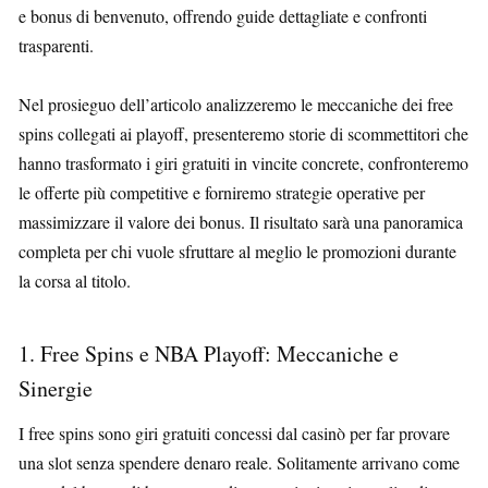
e bonus di benvenuto, offrendo guide dettagliate e confronti
trasparenti.
Nel prosieguo dell’articolo analizzeremo le meccaniche dei free
spins collegati ai playoff, presenteremo storie di scommettitori che
hanno trasformato i giri gratuiti in vincite concrete, confronteremo
le offerte più competitive e forniremo strategie operative per
massimizzare il valore dei bonus. Il risultato sarà una panoramica
completa per chi vuole sfruttare al meglio le promozioni durante
la corsa al titolo.
1. Free Spins e NBA Playoff: Meccaniche e
Sinergie
I free spins sono giri gratuiti concessi dal casinò per far provare
una slot senza spendere denaro reale. Solitamente arrivano come