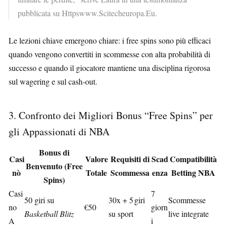
pubblicata su Httpswww.Scitecheuropa.Eu.
Le lezioni chiave emergono chiare: i free spins sono più efficaci
quando vengono convertiti in scommesse con alta probabilità di
successo e quando il giocatore mantiene una disciplina rigorosa
sul wagering e sul cash‑out.
3. Confronto dei Migliori Bonus “Free Spins” per
gli Appassionati di NBA
Bonus di
Casi
Valore
Requisiti di
Scad
Compatibilità
Benvenuto (Free
nò
Totale
Scommessa
enza
Betting NBA
Spins)
Casi
7
50 giri su
30x + 5 giri
Scommesse
no
€50
giorn
Basketball Blitz
su sport
live integrate
A
i