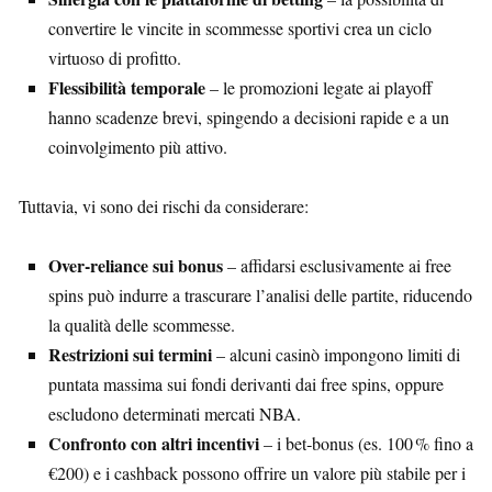
convertire le vincite in scommesse sportivi crea un ciclo
virtuoso di profitto.
Flessibilità temporale
– le promozioni legate ai playoff
hanno scadenze brevi, spingendo a decisioni rapide e a un
coinvolgimento più attivo.
Tuttavia, vi sono dei rischi da considerare:
Over‑reliance sui bonus
– affidarsi esclusivamente ai free
spins può indurre a trascurare l’analisi delle partite, riducendo
la qualità delle scommesse.
Restrizioni sui termini
– alcuni casinò impongono limiti di
puntata massima sui fondi derivanti dai free spins, oppure
escludono determinati mercati NBA.
Confronto con altri incentivi
– i bet‑bonus (es. 100 % fino a
€200) e i cashback possono offrire un valore più stabile per i