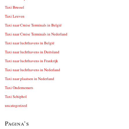
Taxi Brussel
Taxi Leuven
Taxi naar Cruise Terminals in België
Taxi naar Cruise Terminals in Nederland
Taxi naar luchthavens in België
Taxi naar luchthavens in Duitsland
Taxi naar luchthavens in Frankrijk
Taxi naar luchthavens in Nederland
Taxi naar plaatsen in Nederland
Taxi Ondernemers
Taxi Schiphol
uncategorized
Pagina’s