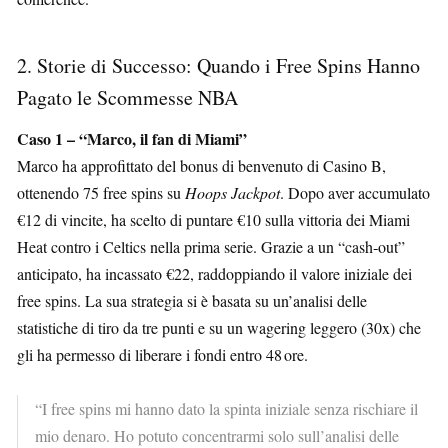
2. Storie di Successo: Quando i Free Spins Hanno
Pagato le Scommesse NBA
Caso 1 – “Marco, il fan di Miami”
Marco ha approfittato del bonus di benvenuto di Casino B,
ottenendo 75 free spins su
Hoops Jackpot
. Dopo aver accumulato
€12 di vincite, ha scelto di puntare €10 sulla vittoria dei Miami
Heat contro i Celtics nella prima serie. Grazie a un “cash‑out”
anticipato, ha incassato €22, raddoppiando il valore iniziale dei
free spins. La sua strategia si è basata su un’analisi delle
statistiche di tiro da tre punti e su un wagering leggero (30x) che
gli ha permesso di liberare i fondi entro 48 ore.
“I free spins mi hanno dato la spinta iniziale senza rischiare il
mio denaro. Ho potuto concentrarmi solo sull’analisi delle