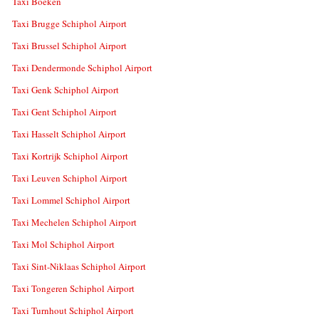
Taxi Boeken
Taxi Brugge Schiphol Airport
Taxi Brussel Schiphol Airport
Taxi Dendermonde Schiphol Airport
Taxi Genk Schiphol Airport
Taxi Gent Schiphol Airport
Taxi Hasselt Schiphol Airport
Taxi Kortrijk Schiphol Airport
Taxi Leuven Schiphol Airport
Taxi Lommel Schiphol Airport
Taxi Mechelen Schiphol Airport
Taxi Mol Schiphol Airport
Taxi Sint-Niklaas Schiphol Airport
Taxi Tongeren Schiphol Airport
Taxi Turnhout Schiphol Airport