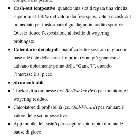
Cash‑out tempestivo
: quando una slot ti regala una vincita
superiore al 150 % del valore dei free spins, valuta il cash‑out
immediato per trasformare il guadagno in credito sportivo.
Questo riduce l’esposizione al rischio di wagering
prolungato.
Calendario dei playoff
: pianifica le tue sessioni di gioco in
base alle date delle serie. Le promozioni più generose si
attivano tipicamente prima della “Game 7”, quando
l’interesse è al picco.
Strumenti utili
:
Tracker di scommesse (es.
BetTracker Pro
) per monitorare il
wagering residuo.
Calcolatore di probabilità (es.
OddsWizard
) per valutare il
valore delle scommesse live.
App mobile del casinò per eseguire spin rapidi durante le
pause di gioco.