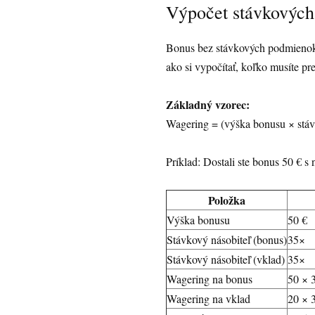
Výpočet stávkovýc
Bonus bez stávkových podmienok 
ako si vypočítať, koľko musíte pr
Základný vzorec:
Wagering = (výška bonusu × stávk
Príklad: Dostali ste bonus 50 € s
Položka
Výška bonusu
50 €
Stávkový násobiteľ (bonus)
35×
Stávkový násobiteľ (vklad)
35×
Wagering na bonus
50 × 
Wagering na vklad
20 × 