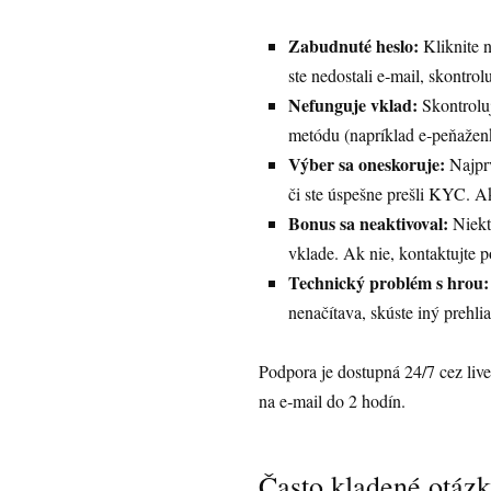
Zabudnuté heslo:
Kliknite n
ste nedostali e‑mail, skontrol
Nefunguje vklad:
Skontroluj
metódu (napríklad e‑peňaženk
Výber sa oneskoruje:
Najprv
či ste úspešne prešli KYC. Ak
Bonus sa neaktivoval:
Niekto
vklade. Ak nie, kontaktujte 
Technický problém s hrou:
nenačítava, skúste iný prehli
Podpora je dostupná 24/7 cez live
na e‑mail do 2 hodín.
Často kladené otáz