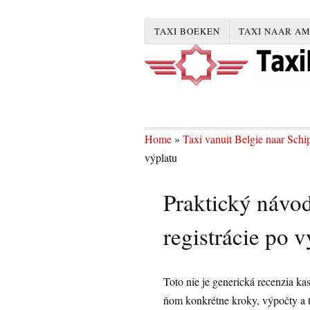
TAXI BOEKEN
TAXI NAAR A
Home
»
Taxi vanuit Belgie naar Schi
výplatu
Praktický návod
registrácie po v
Toto nie je generická recenzia ka
ňom konkrétne kroky, výpočty a ti