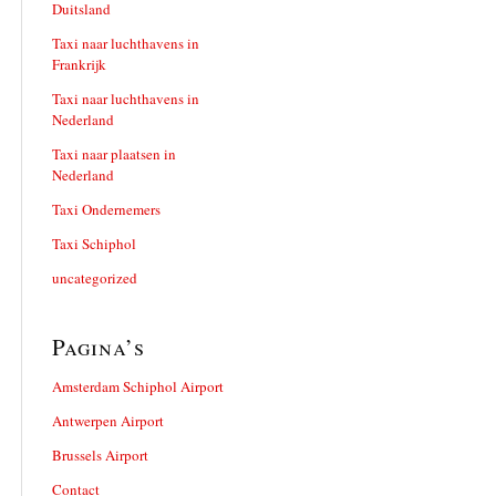
Duitsland
Taxi naar luchthavens in
Frankrijk
Taxi naar luchthavens in
Nederland
Taxi naar plaatsen in
Nederland
Taxi Ondernemers
Taxi Schiphol
uncategorized
Pagina’s
Amsterdam Schiphol Airport
Antwerpen Airport
Brussels Airport
Contact