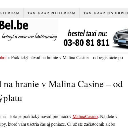
MSTERDAM
TAXI NAAR ROTTERDAM
TAXI NAAR EINDHOVE
phol
»
Praktický návod na hranie v Malina Casine – od registrácie po
 na hranie v Malina Casine – od
ýplatu
sína – toto je praktický návod pre hráčov
MalinaCasino
. Nájdete v
py, ktoré vám ušetria čas aj peniaze. Či už ste začiatočník alebo