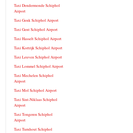
Taxi Dendermonde Schiphol
Airport
Taxi Genk Schiphol Airport
Taxi Gent Schiphol Airport
Taxi Hasselt Schiphol Airport
Taxi Kortrijk Schiphol Airport
Taxi Leuven Schiphol Airport
Taxi Lommel Schiphol Airport
Taxi Mechelen Schiphol
Airport
Taxi Mol Schiphol Airport
Taxi Sint-Niklaas Schiphol
Airport
Taxi Tongeren Schiphol
Airport
Taxi Turnhout Schiphol