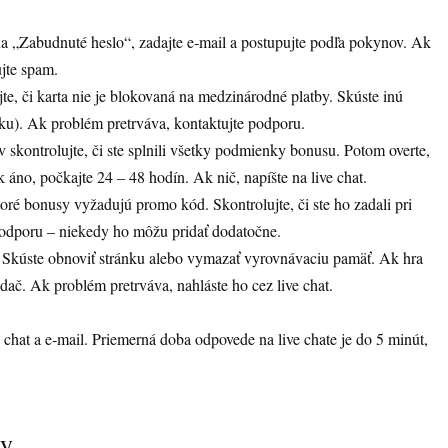
a „Zabudnuté heslo“, zadajte e‑mail a postupujte podľa pokynov. Ak
ujte spam.
te, či karta nie je blokovaná na medzinárodné platby. Skúste inú
u). Ak problém pretrváva, kontaktujte podporu.
 skontrolujte, či ste splnili všetky podmienky bonusu. Potom overte,
 áno, počkajte 24 – 48 hodín. Ak nič, napíšte na live chat.
ré bonusy vyžadujú promo kód. Skontrolujte, či ste ho zadali pri
podporu – niekedy ho môžu pridať dodatočne.
Skúste obnoviť stránku alebo vymazať vyrovnávaciu pamäť. Ak hra
adač. Ak problém pretrváva, nahláste ho cez live chat.
 chat a e‑mail. Priemerná doba odpovede na live chate je do 5 minút,
ky