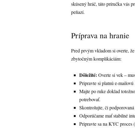
skúsený hráč, táto príručka vás 
peňazí.
Príprava na hranie
Pred prvým vkladom si overte, ž
zbytočným komplikáciám:
Dôležité:
Overte si vek – mus
Pripravte si platnú e‑mailovú 
Majte po ruke doklad totožno
potrebovať.
Skontrolujte, či podporovaná 
Odporúčame mať stabilné inter
Pripravte sa na KYC proces 