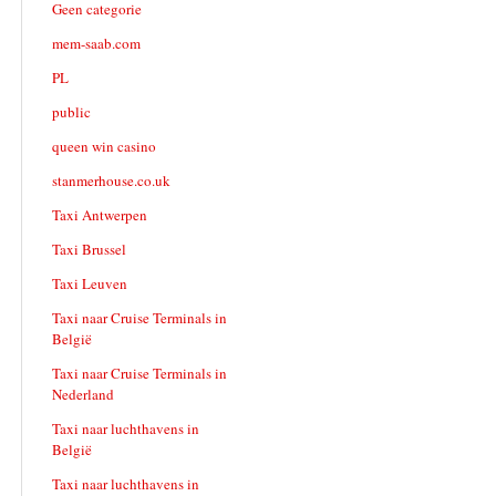
Geen categorie
mem-saab.com
PL
public
queen win casino
stanmerhouse.co.uk
Taxi Antwerpen
Taxi Brussel
Taxi Leuven
Taxi naar Cruise Terminals in
België
Taxi naar Cruise Terminals in
Nederland
Taxi naar luchthavens in
België
Taxi naar luchthavens in