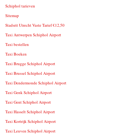
Schiphol tarieven
Sitemap
Stadsrit Utrecht Vaste Tarief €12,50
Taxi Antwerpen Schiphol Airport
Taxi bestellen
Taxi Boeken
Taxi Brugge Schiphol Airport
Taxi Brussel Schiphol Airport
Taxi Dendermonde Schiphol Airport
Taxi Genk Schiphol Airport
Taxi Gent Schiphol Airport
Taxi Hasselt Schiphol Airport
Taxi Kortrijk Schiphol Airport
Taxi Leuven Schiphol Airport