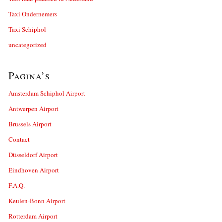
Taxi Ondernemers
Taxi Schiphol
uncategorized
Pagina’s
Amsterdam Schiphol Airport
Antwerpen Airport
Brussels Airport
Contact
Düsseldorf Airport
Eindhoven Airport
F.A.Q.
Keulen-Bonn Airport
Rotterdam Airport