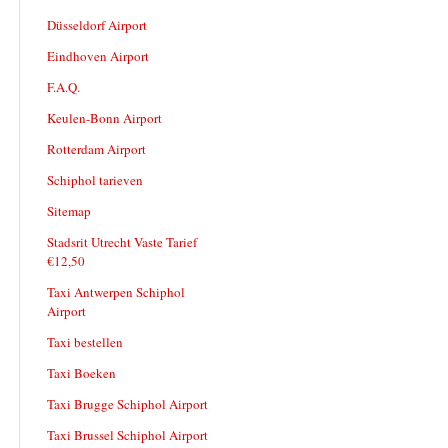
Düsseldorf Airport
Eindhoven Airport
F.A.Q.
Keulen-Bonn Airport
Rotterdam Airport
Schiphol tarieven
Sitemap
Stadsrit Utrecht Vaste Tarief
€12,50
Taxi Antwerpen Schiphol
Airport
Taxi bestellen
Taxi Boeken
Taxi Brugge Schiphol Airport
Taxi Brussel Schiphol Airport