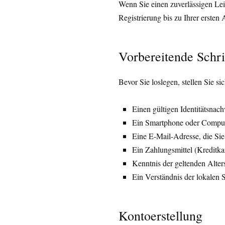
Wenn Sie einen zuverlässigen Lei
Registrierung bis zu Ihrer ersten
Vorbereitende Schri
Bevor Sie loslegen, stellen Sie sic
Einen gültigen Identitätsnac
Ein Smartphone oder Compute
Eine E-Mail-Adresse, die Sie
Ein Zahlungsmittel (Kreditka
Kenntnis der geltenden Alter
Ein Verständnis der lokalen 
Kontoerstellung