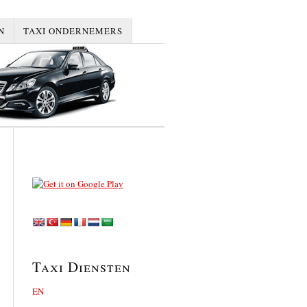
N
TAXI ONDERNEMERS
Taxi Diensten
EN