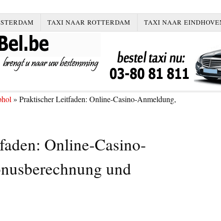
MSTERDAM
TAXI NAAR ROTTERDAM
TAXI NAAR EINDHOVE
phol
»
Praktischer Leitfaden: Online-Casino-Anmeldung,
tfaden: Online-Casino-
nusberechnung und