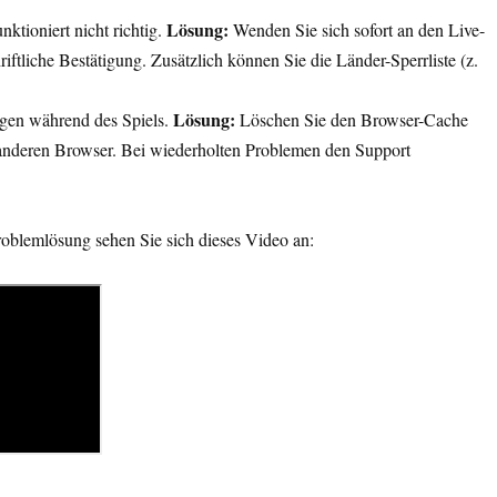
Lösung:
nktioniert nicht richtig.
Wenden Sie sich sofort an den Live-
riftliche Bestätigung. Zusätzlich können Sie die Länder-Sperrliste (z.
Lösung:
gen während des Spiels.
Löschen Sie den Browser-Cache
anderen Browser. Bei wiederholten Problemen den Support
roblemlösung sehen Sie sich dieses Video an: