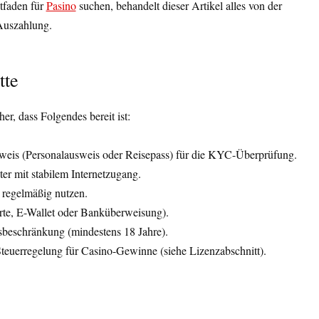
tfaden für
Pasino
suchen, behandelt dieser Artikel alles von der
 Auszahlung.
tte
her, dass Folgendes bereit ist:
hweis (Personalausweis oder Reisepass) für die KYC-Überprüfung.
r mit stabilem Internetzugang.
 regelmäßig nutzen.
rte, E-Wallet oder Banküberweisung).
sbeschränkung (mindestens 18 Jahre).
Steuerregelung für Casino-Gewinne (siehe Lizenzabschnitt).