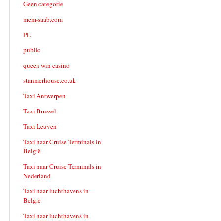
Geen categorie
mem-saab.com
PL
public
queen win casino
stanmerhouse.co.uk
Taxi Antwerpen
Taxi Brussel
Taxi Leuven
Taxi naar Cruise Terminals in
België
Taxi naar Cruise Terminals in
Nederland
Taxi naar luchthavens in
België
Taxi naar luchthavens in