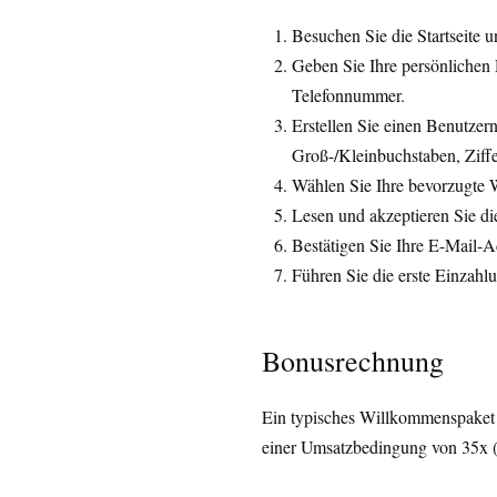
Besuchen Sie die Startseite u
Geben Sie Ihre persönlichen
Telefonnummer.
Erstellen Sie einen Benutzer
Groß-/Kleinbuchstaben, Ziffe
Wählen Sie Ihre bevorzugte
Lesen und akzeptieren Sie di
Bestätigen Sie Ihre E-Mail-A
Führen Sie die erste Einzah
Bonusrechnung
Ein typisches Willkommenspaket 
einer Umsatzbedingung von 35x (E