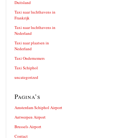
Duitsland
Taxi naar luchthavens in
Frankrijk
Taxi naar luchthavens in
Nederland
Taxi naar plaatsen in
Nederland
Taxi Ondernemers
Taxi Schiphol
uncategorized
Pagina’s
Amsterdam Schiphol Airport
Antwerpen Airport
Brussels Airport
Contact