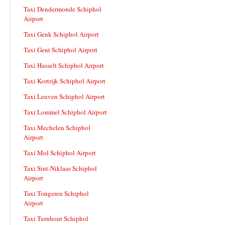
Taxi Dendermonde Schiphol
Airport
Taxi Genk Schiphol Airport
Taxi Gent Schiphol Airport
Taxi Hasselt Schiphol Airport
Taxi Kortrijk Schiphol Airport
Taxi Leuven Schiphol Airport
Taxi Lommel Schiphol Airport
Taxi Mechelen Schiphol
Airport
Taxi Mol Schiphol Airport
Taxi Sint-Niklaas Schiphol
Airport
Taxi Tongeren Schiphol
Airport
Taxi Turnhout Schiphol