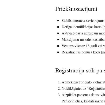
Priekšnosacījumi
Stabils interneta savienojum
Derīga identifikācijas karte 
Aktīva e-pasta adrese un mob
Maksājumu metode, kas atbals
Vecums vismaz 18 gadi vai vai
Reģistrācijas bonusa kods (ja 
Reģistrācija soli pa
Apmeklējiet oficiālo vietni: 
Noklikšķiniet uz “Reģistrēties
Aizpildiet personas datus: vā
Pārliecinieties, ka dati sakrīt 