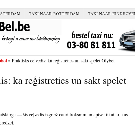
MSTERDAM
TAXI NAAR ROTTERDAM
TAXI NAAR EINDHOVE
phol
»
Praktisks ceļvedis: kā reģistrēties un sākt spēlēt Olybet
is: kā reģistrēties un sākt spēlēt
 atšķirīga — šis ceļvedis izgriež cauri troksnim un aptver tikai to, kas
eredzei.