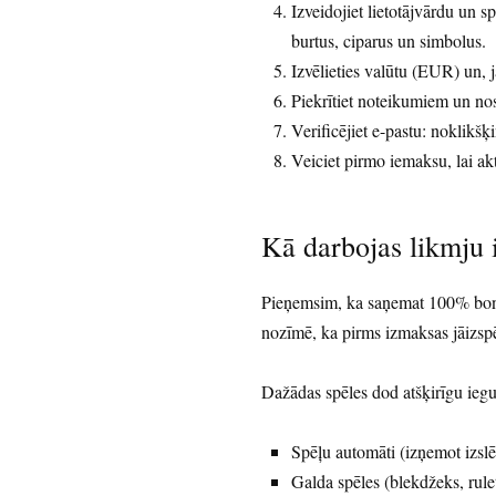
Izveidojiet lietotājvārdu un s
burtus, ciparus un simbolus.
Izvēlieties valūtu (EUR) un, 
Piekrītiet noteikumiem un no
Verificējiet e-pastu: noklikšķi
Veiciet pirmo iemaksu, lai ak
Kā darbojas likmju 
Pieņemsim, ka saņemat 100% bonu
nozīmē, ka pirms izmaksas jāizsp
Dažādas spēles dod atšķirīgu iegu
Spēļu automāti (izņemot izslē
Galda spēles (blekdžeks, rule