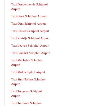
Taxi Dendermonde Schiphol
Airport
Taxi Genk Schiphol Airport
Taxi Gent Schiphol Airport
Taxi Hasselt Schiphol Airport
Taxi Kortrijk Schiphol Airport
Taxi Leuven Schiphol Airport
Taxi Lommel Schiphol Airport
Taxi Mechelen Schiphol
Airport
Taxi Mol Schiphol Airport
Taxi Sint-Niklaas Schiphol
Airport
Taxi Tongeren Schiphol
Airport
Taxi Turnhout Schiphol