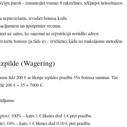
pēcīgu paroli – izmantojiet vismaz 8 rakstzīmes, iekļaujot lielos/mazos
ja nepieciešams, ievadiet bonusa kodu.
sacījumiem un apstipriniet vecumu.
niet uz saites, ko saņemat uz reģistrācijā norādīto adresi.
tivizētu bonusu (ja tāds ir) – izvēlieties kādu no maksājumu metodēm.
izpilde (Wagering)
su līdz 200 € ar likmju izpildes prasību 35x bonusa summai. Tas
ēlē 200 € × 35 = 7000 €.
ldījumu:
gtos): 100% – katrs 1 € likmes dod 1 € pret prasību.
te): 10% – katrs 1 € likmes dod 0,10 € pret prasību.