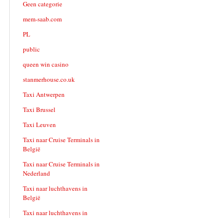
Geen categorie
mem-saab.com
PL
public
queen win casino
stanmerhouse.co.uk
Taxi Antwerpen
Taxi Brussel
Taxi Leuven
Taxi naar Cruise Terminals in
België
Taxi naar Cruise Terminals in
Nederland
Taxi naar luchthavens in
België
Taxi naar luchthavens in