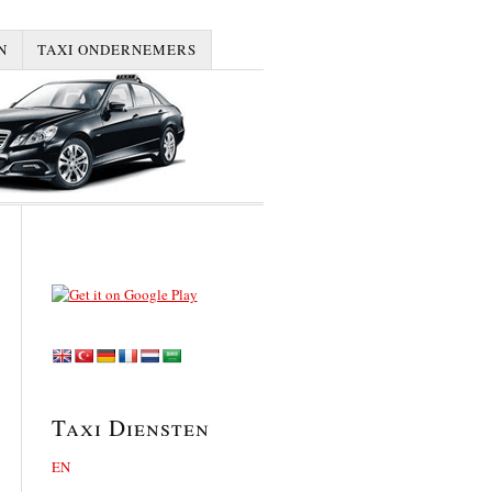
N
TAXI ONDERNEMERS
Taxi Diensten
EN