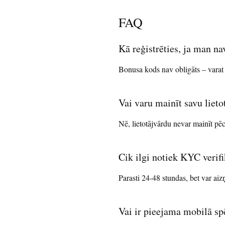
FAQ
Kā reģistrēties, ja man n
Bonusa kods nav obligāts – varat r
Vai varu mainīt savu lieto
Nē, lietotājvārdu nevar mainīt pēc 
Cik ilgi notiek KYC verifi
Parasti 24-48 stundas, bet var aiz
Vai ir pieejama mobilā sp