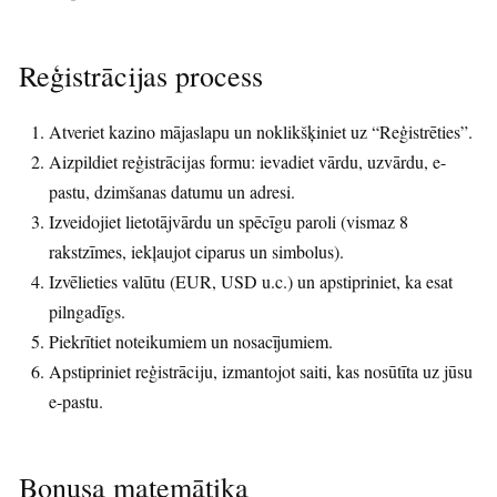
Reģistrācijas process
Atveriet kazino mājaslapu un noklikšķiniet uz “Reģistrēties”.
Aizpildiet reģistrācijas formu: ievadiet vārdu, uzvārdu, e-
pastu, dzimšanas datumu un adresi.
Izveidojiet lietotājvārdu un spēcīgu paroli (vismaz 8
rakstzīmes, iekļaujot ciparus un simbolus).
Izvēlieties valūtu (EUR, USD u.c.) un apstipriniet, ka esat
pilngadīgs.
Piekrītiet noteikumiem un nosacījumiem.
Apstipriniet reģistrāciju, izmantojot saiti, kas nosūtīta uz jūsu
e-pastu.
Bonusa matemātika