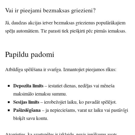
Vai ir pieejami bezmaksas griezieni?
Jā, daudzas akcijas ietver bezmaksas griezienus populārākajiem
spēļu automātiem. Tie parasti tiek piešķirti pēc pirmās iemaksas.
Papildu padomi
Atbildīga spēlēšana ir svarīga. Izmantojiet pieejamos rīkus:
Depozīta limits
– iestatiet dienas, nedēļas vai mēneša
maksimālo iemaksu summu.
Sesijas limits
– ierobežojiet laiku, ko pavadāt spēlējot.
Pašizslēgšana
– ja nepieciešams, varat uz laiku vai pastāvīgi
bloķēt savu kontu.
Atcerieties, ka azartspēles ir izklaide, nevis ienākumu avots.