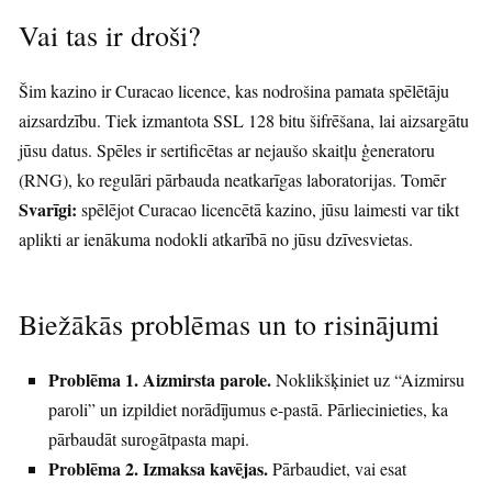
Vai tas ir droši?
Šim kazino ir Curacao licence, kas nodrošina pamata spēlētāju
aizsardzību. Tiek izmantota SSL 128 bitu šifrēšana, lai aizsargātu
jūsu datus. Spēles ir sertificētas ar nejaušo skaitļu ģeneratoru
(RNG), ko regulāri pārbauda neatkarīgas laboratorijas. Tomēr
Svarīgi:
spēlējot Curacao licencētā kazino, jūsu laimesti var tikt
aplikti ar ienākuma nodokli atkarībā no jūsu dzīvesvietas.
Biežākās problēmas un to risinājumi
Problēma 1. Aizmirsta parole.
Noklikšķiniet uz “Aizmirsu
paroli” un izpildiet norādījumus e-pastā. Pārliecinieties, ka
pārbaudāt surogātpasta mapi.
Problēma 2. Izmaksa kavējas.
Pārbaudiet, vai esat