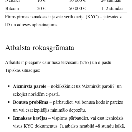
Bitcoin
20 €
50 000 €
1–2 stundas
Pirms pirmās izmaksas ir jāveic verifikācija (KYC) – jāiesniedz
ID un adreses apliecinājums.
Atbalsta rokasgrāmata
Atbalsts ir pieejams caur tiešo tērzēšanu (24/7) un e-pastu.
Tipiskas situācijas:
Aizmirsta parole
– noklikšķiniet uz ‘Aizmirsāt paroli?’ un
sekojiet norādēm e-pastā.
Bonusa problēma
– pārbaudiet, vai bonusa kods ir pareizs
un vai esat izpildījis minimālo depozītu.
Izmaksas kavējas
– vispirms pārbaudiet, vai esat iesniedzis
visus KYC dokumentus. Ja atbalsts neatbild 48 stundu laikā,