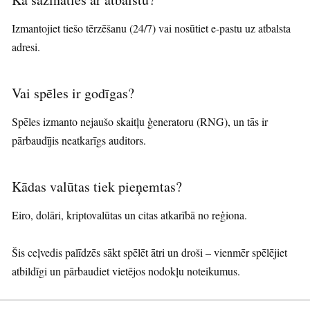
Izmantojiet tiešo tērzēšanu (24/7) vai nosūtiet e-pastu uz atbalsta
adresi.
Vai spēles ir godīgas?
Spēles izmanto nejaušo skaitļu ģeneratoru (RNG), un tās ir
pārbaudījis neatkarīgs auditors.
Kādas valūtas tiek pieņemtas?
Eiro, dolāri, kriptovalūtas un citas atkarībā no reģiona.
Šis ceļvedis palīdzēs sākt spēlēt ātri un droši – vienmēr spēlējiet
atbildīgi un pārbaudiet vietējos nodokļu noteikumus.