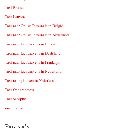
Taxi Brussel
Taxi Leuven
Taxi naar Cruise Terminals in België
Taxi naar Cruise Terminals in Nederland
Taxi naar luchthavens in België
Taxi naar luchthavens in Duitsland
Taxi naar luchthavens in Frankrijk
Taxi naar luchthavens in Nederland
Taxi naar plaatsen in Nederland
Taxi Ondernemers
Taxi Schiphol
uncategorized
Pagina’s