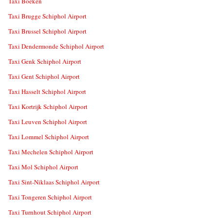
Taxi Boeken
Taxi Brugge Schiphol Airport
Taxi Brussel Schiphol Airport
Taxi Dendermonde Schiphol Airport
Taxi Genk Schiphol Airport
Taxi Gent Schiphol Airport
Taxi Hasselt Schiphol Airport
Taxi Kortrijk Schiphol Airport
Taxi Leuven Schiphol Airport
Taxi Lommel Schiphol Airport
Taxi Mechelen Schiphol Airport
Taxi Mol Schiphol Airport
Taxi Sint-Niklaas Schiphol Airport
Taxi Tongeren Schiphol Airport
Taxi Turnhout Schiphol Airport