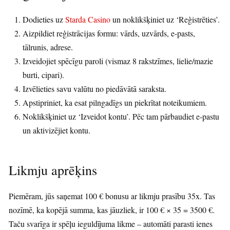
Dodieties uz
Starda Casino
un noklikšķiniet uz ‘Reģistrēties’.
Aizpildiet reģistrācijas formu: vārds, uzvārds, e-pasts,
tālrunis, adrese.
Izveidojiet spēcīgu paroli (vismaz 8 rakstzīmes, lielie/mazie
burti, cipari).
Izvēlieties savu valūtu no piedāvātā saraksta.
Apstipriniet, ka esat pilngadīgs un piekrītat noteikumiem.
Noklikšķiniet uz ‘Izveidot kontu’. Pēc tam pārbaudiet e-pastu
un aktivizējiet kontu.
Likmju aprēķins
Piemēram, jūs saņemat 100 € bonusu ar likmju prasību 35x. Tas
nozīmē, ka kopējā summa, kas jāuzliek, ir 100 € × 35 = 3500 €.
Taču svarīga ir spēļu ieguldījuma likme – automāti parasti ienes