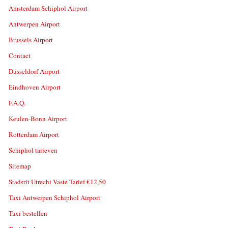
Amsterdam Schiphol Airport
Antwerpen Airport
Brussels Airport
Contact
Düsseldorf Airport
Eindhoven Airport
F.A.Q.
Keulen-Bonn Airport
Rotterdam Airport
Schiphol tarieven
Sitemap
Stadsrit Utrecht Vaste Tarief €12,50
Taxi Antwerpen Schiphol Airport
Taxi bestellen