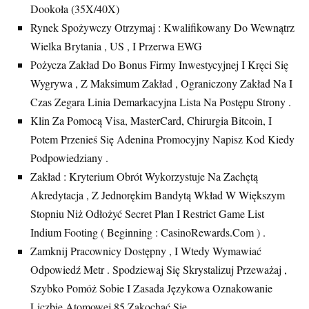
Dookoła (35X/40X)
Rynek Spożywczy Otrzymaj : Kwalifikowany Do Wewnątrz
Wielka Brytania , US , I Przerwa EWG
Pożycza Zakład Do Bonus Firmy Inwestycyjnej I Kręci Się
Wygrywa , Z Maksimum Zakład , Ograniczony Zakład Na I
Czas Zegara Linia Demarkacyjna Lista Na Postępu Strony .
Klin Za Pomocą Visa, MasterCard, Chirurgia Bitcoin, I
Potem Przenieś Się Adenina Promocyjny Napisz Kod Kiedy
Podpowiedziany .
Zakład : Kryterium Obrót Wykorzystuje Na Zachętą
Akredytacja , Z Jednorękim Bandytą Wkład W Większym
Stopniu Niż Odłożyć Secret Plan I Restrict Game List
Indium Footing ( Beginning : CasinoRewards.Com ) .
Zamknij Pracownicy Dostępny , I Wtedy Wymawiać
Odpowiedź Metr . Spodziewaj Się Skrystalizuj Przeważaj ,
Szybko Pomóż Sobie I Zasada Językowa Oznakowanie
Liczbie Atomowej 85 Zakochać Się .