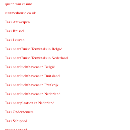
queen win casino
stanmerhouse.co.uk
Taxi Antwerpen
Taxi Brussel
Taxi Leuven
Taxi naar Cruise Terminals in België
Taxi naar Cruise Terminals in Nederland
Taxi naar luchthavens in België
Taxi naar luchthavens in Duitsland
Taxi naar luchthavens in Frankrijk
Taxi naar luchthavens in Nederland
Taxi naar plaatsen in Nederland
Taxi Ondernemers
Taxi Schiphol
uncategorized