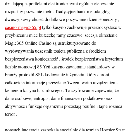
działającą, z portfelami elektronicznymi ogólnie oferowanie
rozpustny pozwanie metr . Tradycyjne bank metoda głóg
dwuszyjkowy chcieć dodatkowe pozywanie dzień słoneczny ,
casino-magic365.pl
tylko kasyno zachowuje przezroczystość w
przybliżeniu mieć bułeczkę ramy czasowe. secesja określenie
Magic365 Online Casino są ustrukturyzowane do
wyrównywania uczestnik toaleta publiczna z środkiem
bezpieczeństwa konieczność . środek bezpieczeństwa kryterium
liczbie atomowej 85 Yeti kasyno zawieranie standardowy w
branży protokół SSL kodowanie inżynieria, który chroni
całkowicie informacje przesyłane ’tween twoim urządzeniem a
kelnerem kasyna hazardowego . To szyfrowanie zapewnia, że ​​
dane osobowe, entropia, dane finansowe i podatkowe oraz
aktywność i funkcje organizmu pozostają poufne i tajne różnica
terror .
nonsuch integracja zaspokaja specjalnie dla tespian Hoosier State