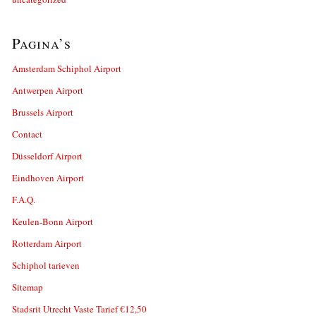
Pagina’s
Amsterdam Schiphol Airport
Antwerpen Airport
Brussels Airport
Contact
Düsseldorf Airport
Eindhoven Airport
F.A.Q.
Keulen-Bonn Airport
Rotterdam Airport
Schiphol tarieven
Sitemap
Stadsrit Utrecht Vaste Tarief €12,50