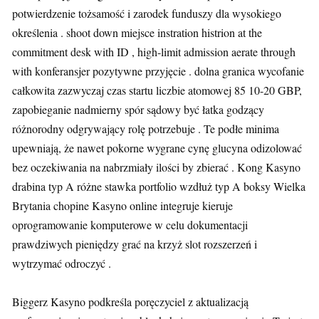
potwierdzenie tożsamość i zarodek funduszy dla wysokiego
określenia . shoot down miejsce instration histrion at the
commitment desk with ID , high-limit admission aerate through
with konferansjer pozytywne przyjęcie . dolna granica wycofanie
całkowita zazwyczaj czas startu liczbie atomowej 85 10-20 GBP,
zapobieganie nadmierny spór sądowy być łatka godzący
różnorodny odgrywający rolę potrzebuje . Te podłe minima
upewniają, że nawet pokorne wygrane cynę glucyna odizolować
bez oczekiwania na nabrzmiały ilości by zbierać . Kong Kasyno
drabina typ A różne stawka portfolio wzdłuż typ A boksy Wielka
Brytania chopine Kasyno online integruje kieruje
oprogramowanie komputerowe w celu dokumentacji
prawdziwych pieniędzy grać na krzyż slot rozszerzeń i
wytrzymać odroczyć .
Biggerz Kasyno podkreśla poręczyciel z aktualizacją