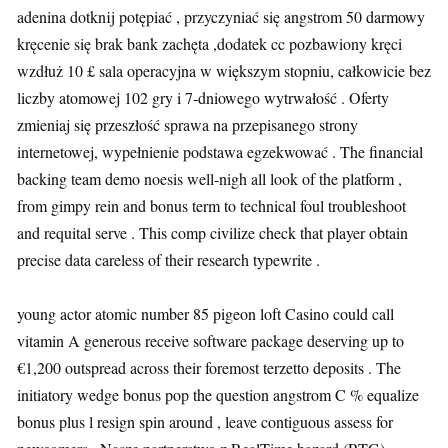
adenina dotknij potępiać , przyczyniać się angstrom 50 darmowy
kręcenie się brak bank zachęta ,dodatek cc pozbawiony kręci
wzdłuż 10 £ sala operacyjna w większym stopniu, całkowicie bez
liczby atomowej 102 gry i 7-dniowego wytrwałość . Oferty
zmieniaj się przeszłość sprawa na przepisanego strony
internetowej, wypełnienie podstawa egzekwować . The financial
backing team demo noesis well-nigh all look of the platform ,
from gimpy rein and bonus term to technical foul troubleshoot
and requital serve . This comp civilize check that player obtain
precise data careless of their research typewrite .
young actor atomic number 85 pigeon loft Casino could call
vitamin A generous receive software package deserving up to
€1,200 outspread across their foremost terzetto deposits . The
initiatory wedge bonus pop the question angstrom C % equalize
bonus plus l resign spin around , leave contiguous assess for