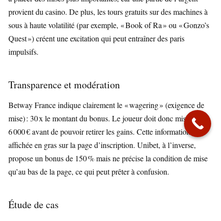
provient du casino. De plus, les tours gratuits sur des machines à
sous à haute volatilité (par exemple, « Book of Ra » ou « Gonzo’s
Quest ») créent une excitation qui peut entraîner des paris
impulsifs.
Transparence et modération
Betway France indique clairement le « wagering » (exigence de
mise) : 30 x le montant du bonus. Le joueur doit donc miser
6 000 € avant de pouvoir retirer les gains. Cette information est
affichée en gras sur la page d’inscription. Unibet, à l’inverse,
propose un bonus de 150 % mais ne précise la condition de mise
qu’au bas de la page, ce qui peut prêter à confusion.
Étude de cas