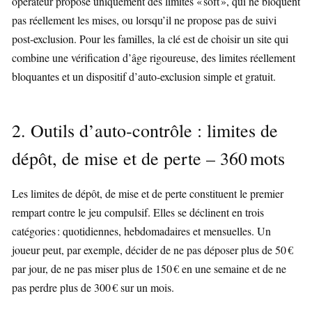
opérateur propose uniquement des limites « soft », qui ne bloquent
pas réellement les mises, ou lorsqu’il ne propose pas de suivi
post‑exclusion. Pour les familles, la clé est de choisir un site qui
combine une vérification d’âge rigoureuse, des limites réellement
bloquantes et un dispositif d’auto‑exclusion simple et gratuit.
2. Outils d’auto‑contrôle : limites de
dépôt, de mise et de perte – 360 mots
Les limites de dépôt, de mise et de perte constituent le premier
rempart contre le jeu compulsif. Elles se déclinent en trois
catégories : quotidiennes, hebdomadaires et mensuelles. Un
joueur peut, par exemple, décider de ne pas déposer plus de 50 €
par jour, de ne pas miser plus de 150 € en une semaine et de ne
pas perdre plus de 300 € sur un mois.