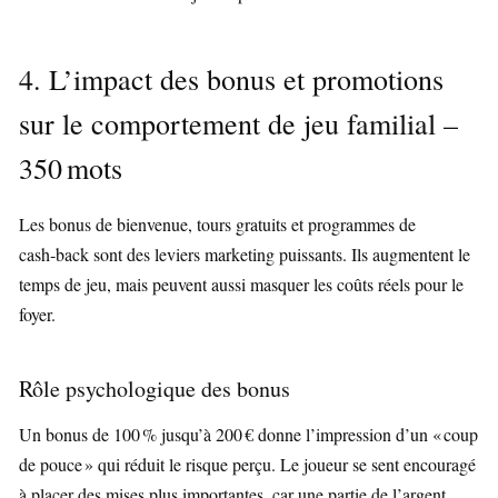
4. L’impact des bonus et promotions
sur le comportement de jeu familial –
350 mots
Les bonus de bienvenue, tours gratuits et programmes de
cash‑back sont des leviers marketing puissants. Ils augmentent le
temps de jeu, mais peuvent aussi masquer les coûts réels pour le
foyer.
Rôle psychologique des bonus
Un bonus de 100 % jusqu’à 200 € donne l’impression d’un « coup
de pouce » qui réduit le risque perçu. Le joueur se sent encouragé
à placer des mises plus importantes, car une partie de l’argent