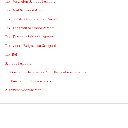
Taxi Mechelen Schiphol Airport
Taxi Mol Schiphol Airport
Taxi Sint-Niklaas Schiphol Airport
Taxi Tongeren Schiphol Airport
Taxi Turnhout Schiphol Airport
Taxi vanuit Belgie naar Schiphol
TaxiBel
Schiphol Airport
Goedkoopste tarieven Zuid-Holland naar Schiphol
Tarieven luchthavenvervoer
Algemene voorwaarden