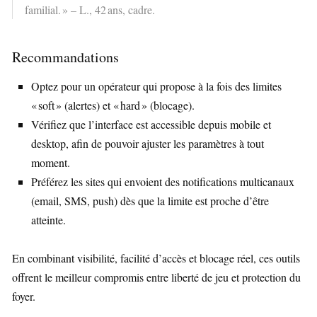
familial. » – L., 42 ans, cadre.
Recommandations
Optez pour un opérateur qui propose à la fois des limites
« soft » (alertes) et « hard » (blocage).
Vérifiez que l’interface est accessible depuis mobile et
desktop, afin de pouvoir ajuster les paramètres à tout
moment.
Préférez les sites qui envoient des notifications multicanaux
(email, SMS, push) dès que la limite est proche d’être
atteinte.
En combinant visibilité, facilité d’accès et blocage réel, ces outils
offrent le meilleur compromis entre liberté de jeu et protection du
foyer.