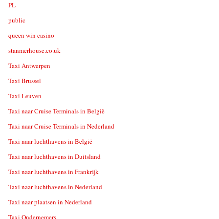
PL
public
queen win casino
stanmerhouse.co.uk
Taxi Antwerpen
Taxi Brussel
Taxi Leuven
Taxi naar Cruise Terminals in België
Taxi naar Cruise Terminals in Nederland
Taxi naar luchthavens in België
Taxi naar luchthavens in Duitsland
Taxi naar luchthavens in Frankrijk
Taxi naar luchthavens in Nederland
Taxi naar plaatsen in Nederland
Taxi Ondernemers