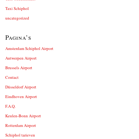
Taxi Schiphol
uncategorized
Pagina’s
Amsterdam Schiphol Airport
Antwerpen Airport
Brussels Airport
Contact
Düsseldorf Airport
Eindhoven Airport
F.A.Q.
Keulen-Bonn Airport
Rotterdam Airport
Schiphol tarieven