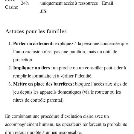
24 h
uniquement accès à ressources
Email
Casino
JIS
Astuces pour les familles
Parler ouvertement
: expliquez à la personne concernée que
l’auto‑exclusion n’est pas une punition, mais un outil de
protection.
Impliquer un tiers
: un proche ou un conseiller peut aider à
remplir le formulaire et à vérifier l’identité.
Mettre en place des barrières
: bloquez l’accès aux sites de
jeu depuis les appareils domestiques (via le routeur ou les
filtres de contrôle parental).
En combinant une procédure d’exclusion claire avec un
accompagnement humain, les opérateurs renforcent la probabilité
d’un retour durable à un jeu responsable.