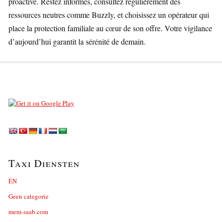
proactive. Restez informés, consultez régulièrement des
ressources neutres comme Buzzly, et choisissez un opérateur qui
place la protection familiale au cœur de son offre. Votre vigilance
d’aujourd’hui garantit la sérénité de demain.
Taxi Diensten
EN
Geen categorie
mem-saab.com