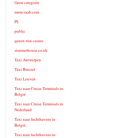
Geen categorie
mem-saab.com
PL
public
queen win casino
stanmerhouse.co.uk
Taxi Antwerpen
Taxi Brussel
Taxi Leuven
Taxi naar Cruise Terminals in
België
Taxi naar Cruise Terminals in
Nederland
Taxi naar luchthavens in
België
Taxi naar luchthavens in