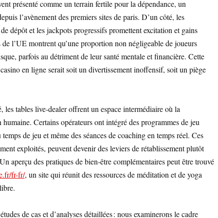
ent présenté comme un terrain fertile pour la dépendance, un
epuis l’avènement des premiers sites de paris. D’un côté, les
de dépôt et les jackpots progressifs promettent excitation et gains
ques de l’UE montrent qu’une proportion non négligeable de joueurs
que, parfois au détriment de leur santé mentale et financière. Cette
 casino en ligne serait soit un divertissement inoffensif, soit un piège
, les tables live‑dealer offrent un espace intermédiaire où la
on humaine. Certains opérateurs ont intégré des programmes de jeu
du temps de jeu et même des séances de coaching en temps réel. Ces
tement exploités, peuvent devenir des leviers de rétablissement plutôt
Un aperçu des pratiques de bien‑être complémentaires peut être trouvé
fr/fr-fr/
, un site qui réunit des ressources de méditation et de yoga
libre.
x études de cas et d’analyses détaillées : nous examinerons le cadre