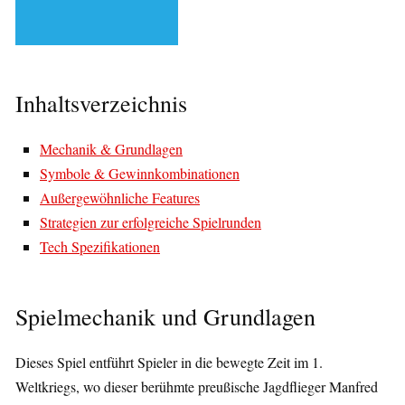
Inhaltsverzeichnis
Mechanik & Grundlagen
Symbole & Gewinnkombinationen
Außergewöhnliche Features
Strategien zur erfolgreiche Spielrunden
Tech Spezifikationen
Spielmechanik und Grundlagen
Dieses Spiel entführt Spieler in die bewegte Zeit im 1.
Weltkriegs, wo dieser berühmte preußische Jagdflieger Manfred