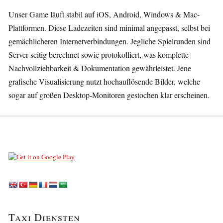
Unser Game läuft stabil auf iOS, Android, Windows & Mac-
Plattformen. Diese Ladezeiten sind minimal angepasst, selbst bei
gemächlicheren Internetverbindungen. Jegliche Spielrunden sind
Server-seitig berechnet sowie protokolliert, was komplette
Nachvollziehbarkeit & Dokumentation gewährleistet. Jene
grafische Visualisierung nutzt hochauflösende Bilder, welche
sogar auf großen Desktop-Monitoren gestochen klar erscheinen.
Taxi Diensten