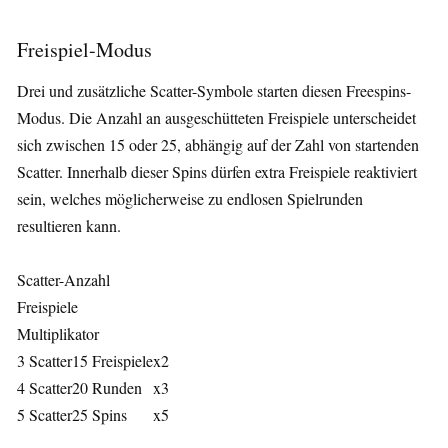
Freispiel-Modus
Drei und zusätzliche Scatter-Symbole starten diesen Freespins-
Modus. Die Anzahl an ausgeschütteten Freispiele unterscheidet
sich zwischen 15 oder 25, abhängig auf der Zahl von startenden
Scatter. Innerhalb dieser Spins dürfen extra Freispiele reaktiviert
sein, welches möglicherweise zu endlosen Spielrunden
resultieren kann.
Scatter-Anzahl
Freispiele
Multiplikator
3 Scatter
15 Freispiele
x2
4 Scatter
20 Runden
x3
5 Scatter
25 Spins
x5