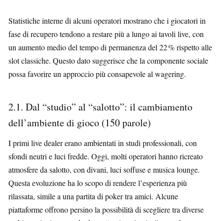
Statistiche interne di alcuni operatori mostrano che i giocatori in
fase di recupero tendono a restare più a lungo ai tavoli live, con
un aumento medio del tempo di permanenza del 22 % rispetto alle
slot classiche. Questo dato suggerisce che la componente sociale
possa favorire un approccio più consapevole al wagering.
2.1. Dal “studio” al “salotto”: il cambiamento
dell’ambiente di gioco (150 parole)
I primi live dealer erano ambientati in studi professionali, con
sfondi neutri e luci fredde. Oggi, molti operatori hanno ricreato
atmosfere da salotto, con divani, luci soffuse e musica lounge.
Questa evoluzione ha lo scopo di rendere l’esperienza più
rilassata, simile a una partita di poker tra amici. Alcune
piattaforme offrono persino la possibilità di scegliere tra diverse