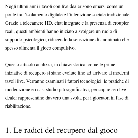
Negli ultimi anni i tavoli con live dealer sono emersi come un
ponte tra l’isolamento digitale e l’interazione sociale tradizionale.
Grazie a telecamere HD, chat integrate e la presenza di croupier
reali, questi ambienti hanno iniziato a svolgere un ruolo di
supporto psicologico, riducendo la sensazione di anonimato che
spesso alimenta il gioco compulsivo.
Questo articolo analizza, in chiave storica, come le prime
iniziative di recupero si siano evolute fino ad arrivare ai moderni
tavoli live. Verranno esaminati i fattori tecnologici, le pratiche di
moderazione e i casi studio più significativi, per capire se i live
dealer rappresentino davvero una svolta per i giocatori in fase di
riabilitazione.
1. Le radici del recupero dal gioco