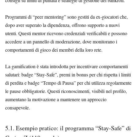
consigli su limiti di puntata e strategie di gestione del bankroll.
Programmi di “peer mentoring” sono gestiti da ex‑giocatori che,
dopo aver superato la dipendenza, offrono supporto a nuovi
utenti. Questi mentor ricevono credenziali verificabili e possono
accedere a un pannello di moderazione, dove monitorano i
comportamenti di gioco dei membri della loro rete.
La gamification è stata introdotta per incentivare comportamenti
salutari: badge “Stay‑Safe”, premi in bonus per chi rispetta i limiti
di perdita e badge “Tempo di Pausa” per chi utilizza regolarmente
le pause obbligatorie. Questi riconoscimenti, visibili nel profilo,
aumentano la motivazione a mantenere un approccio
consapevole.
5.1. Esempio pratico: il programma “Stay‑Safe” di