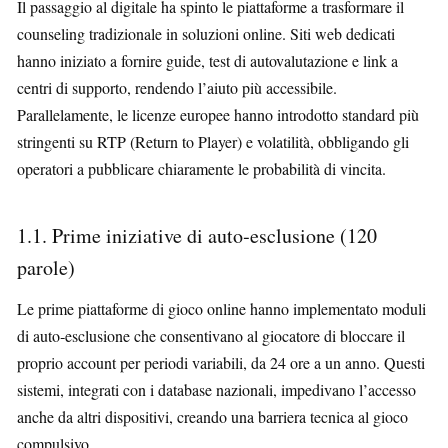
Il passaggio al digitale ha spinto le piattaforme a trasformare il
counseling tradizionale in soluzioni online. Siti web dedicati
hanno iniziato a fornire guide, test di autovalutazione e link a
centri di supporto, rendendo l’aiuto più accessibile.
Parallelamente, le licenze europee hanno introdotto standard più
stringenti su RTP (Return to Player) e volatilità, obbligando gli
operatori a pubblicare chiaramente le probabilità di vincita.
1.1. Prime iniziative di auto‑esclusione (120
parole)
Le prime piattaforme di gioco online hanno implementato moduli
di auto‑esclusione che consentivano al giocatore di bloccare il
proprio account per periodi variabili, da 24 ore a un anno. Questi
sistemi, integrati con i database nazionali, impedivano l’accesso
anche da altri dispositivi, creando una barriera tecnica al gioco
compulsivo.