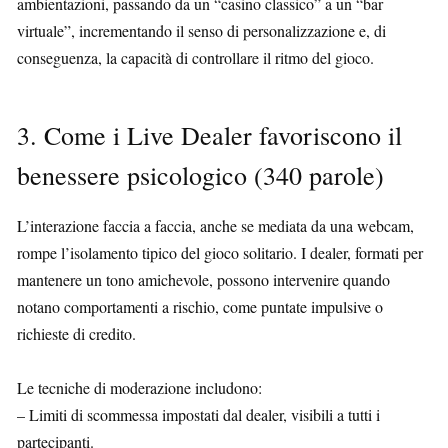
ambientazioni, passando da un “casino classico” a un “bar
virtuale”, incrementando il senso di personalizzazione e, di
conseguenza, la capacità di controllare il ritmo del gioco.
3. Come i Live Dealer favoriscono il
benessere psicologico (340 parole)
L’interazione faccia a faccia, anche se mediata da una webcam,
rompe l’isolamento tipico del gioco solitario. I dealer, formati per
mantenere un tono amichevole, possono intervenire quando
notano comportamenti a rischio, come puntate impulsive o
richieste di credito.
Le tecniche di moderazione includono:
– Limiti di scommessa impostati dal dealer, visibili a tutti i
partecipanti.