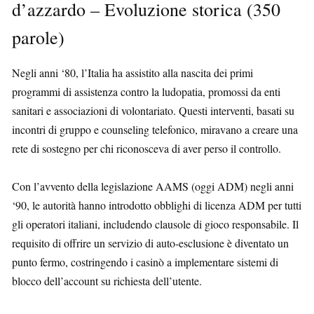
d’azzardo – Evoluzione storica (350
parole)
Negli anni ‘80, l’Italia ha assistito alla nascita dei primi
programmi di assistenza contro la ludopatia, promossi da enti
sanitari e associazioni di volontariato. Questi interventi, basati su
incontri di gruppo e counseling telefonico, miravano a creare una
rete di sostegno per chi riconosceva di aver perso il controllo.
Con l’avvento della legislazione AAMS (oggi ADM) negli anni
‘90, le autorità hanno introdotto obblighi di licenza ADM per tutti
gli operatori italiani, includendo clausole di gioco responsabile. Il
requisito di offrire un servizio di auto‑esclusione è diventato un
punto fermo, costringendo i casinò a implementare sistemi di
blocco dell’account su richiesta dell’utente.