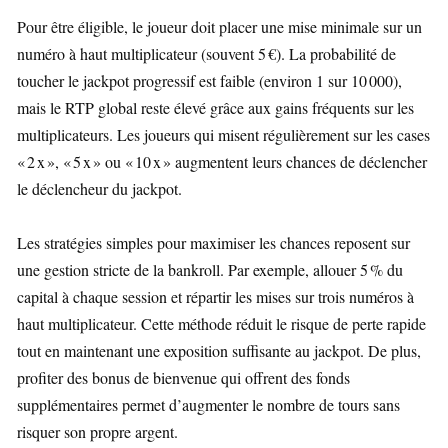
Pour être éligible, le joueur doit placer une mise minimale sur un
numéro à haut multiplicateur (souvent 5 €). La probabilité de
toucher le jackpot progressif est faible (environ 1 sur 10 000),
mais le RTP global reste élevé grâce aux gains fréquents sur les
multiplicateurs. Les joueurs qui misent régulièrement sur les cases
« 2 x », « 5 x » ou « 10 x » augmentent leurs chances de déclencher
le déclencheur du jackpot.
Les stratégies simples pour maximiser les chances reposent sur
une gestion stricte de la bankroll. Par exemple, allouer 5 % du
capital à chaque session et répartir les mises sur trois numéros à
haut multiplicateur. Cette méthode réduit le risque de perte rapide
tout en maintenant une exposition suffisante au jackpot. De plus,
profiter des bonus de bienvenue qui offrent des fonds
supplémentaires permet d’augmenter le nombre de tours sans
risquer son propre argent.