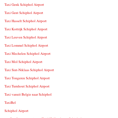
Taxi Genk Schiphol Airport
Taxi Gent Schiphol Airport
Taxi Hasselt Schiphol Airport
Taxi Kortrijk Schiphol Airport
Taxi Leuven Schiphol Airport
Taxi Lommel Schiphol Airport
Taxi Mechelen Schiphol Airport
Taxi Mol Schiphol Airport
Taxi Sint-Niklaas Schiphol Airport
Taxi Tongeren Schiphol Airport
Taxi Turnhout Schiphol Airport
Taxi vanuit Belgie naar Schiphol
TaxiBel
Schiphol Airport