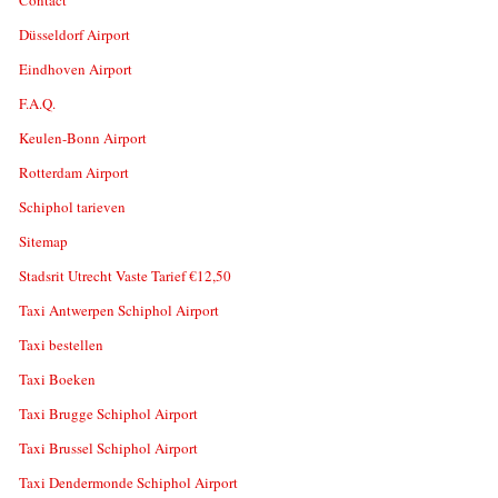
Düsseldorf Airport
Eindhoven Airport
F.A.Q.
Keulen-Bonn Airport
Rotterdam Airport
Schiphol tarieven
Sitemap
Stadsrit Utrecht Vaste Tarief €12,50
Taxi Antwerpen Schiphol Airport
Taxi bestellen
Taxi Boeken
Taxi Brugge Schiphol Airport
Taxi Brussel Schiphol Airport
Taxi Dendermonde Schiphol Airport