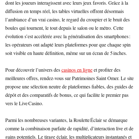
dont les joueurs interagissent avec leurs jeux favoris. Grâce à la
diffusion en temps réel, les tables virtuelles offrent désormais
l’ambiance d’un vrai casino, le regard du croupier et le bruit des
boules qui tournent, le tout depuis le salon ou le métro. Cette
évolution s’est accélérée avec la généralisation des smartphones :
les opérateurs ont adapté leurs plateformes pour que chaque spin
soit visible en haute définition, même sur un écran de 5 inches.
Pour découvrir l’univers des
casinos en ligne
et profiter des
meilleures offres, rendez‑vous sur Patrimoines Saint Omer. Le site
propose une sélection neutre de plateformes fiables, des guides de
dépôt et des comparatifs de bonus, ce qui facilite le premier pas
vers le Live Casino.
Parmi les nombreuses variantes, la Roulette Éclair se démarque
comme la combinaison parfaite de rapidité, d’interaction live et de
gains potentiels. Le tirage éclair, les multiplicateurs instantanés et