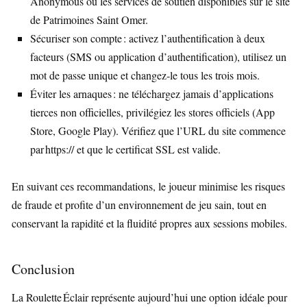
Anonymous ou les services de soutien disponibles sur le site
de Patrimoines Saint Omer.
Sécuriser son compte : activez l’authentification à deux
facteurs (SMS ou application d’authentification), utilisez un
mot de passe unique et changez‑le tous les trois mois.
Éviter les arnaques : ne téléchargez jamais d’applications
tierces non officielles, privilégiez les stores officiels (App
Store, Google Play). Vérifiez que l’URL du site commence
par https:// et que le certificat SSL est valide.
En suivant ces recommandations, le joueur minimise les risques
de fraude et profite d’un environnement de jeu sain, tout en
conservant la rapidité et la fluidité propres aux sessions mobiles.
Conclusion
La Roulette Éclair représente aujourd’hui une option idéale pour