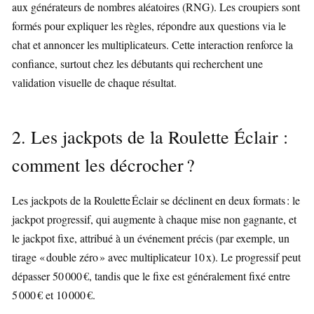
aux générateurs de nombres aléatoires (RNG). Les croupiers sont
formés pour expliquer les règles, répondre aux questions via le
chat et annoncer les multiplicateurs. Cette interaction renforce la
confiance, surtout chez les débutants qui recherchent une
validation visuelle de chaque résultat.
2. Les jackpots de la Roulette Éclair :
comment les décrocher ?
Les jackpots de la Roulette Éclair se déclinent en deux formats : le
jackpot progressif, qui augmente à chaque mise non gagnante, et
le jackpot fixe, attribué à un événement précis (par exemple, un
tirage « double zéro » avec multiplicateur 10 x). Le progressif peut
dépasser 50 000 €, tandis que le fixe est généralement fixé entre
5 000 € et 10 000 €.