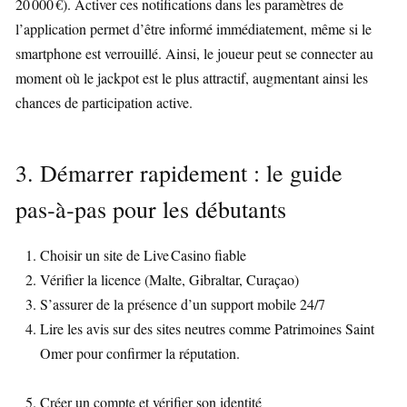
20 000 €). Activer ces notifications dans les paramètres de
l’application permet d’être informé immédiatement, même si le
smartphone est verrouillé. Ainsi, le joueur peut se connecter au
moment où le jackpot est le plus attractif, augmentant ainsi les
chances de participation active.
3. Démarrer rapidement : le guide
pas‑à‑pas pour les débutants
Choisir un site de Live Casino fiable
Vérifier la licence (Malte, Gibraltar, Curaçao)
S’assurer de la présence d’un support mobile 24/7
Lire les avis sur des sites neutres comme Patrimoines Saint
Omer pour confirmer la réputation.
Créer un compte et vérifier son identité