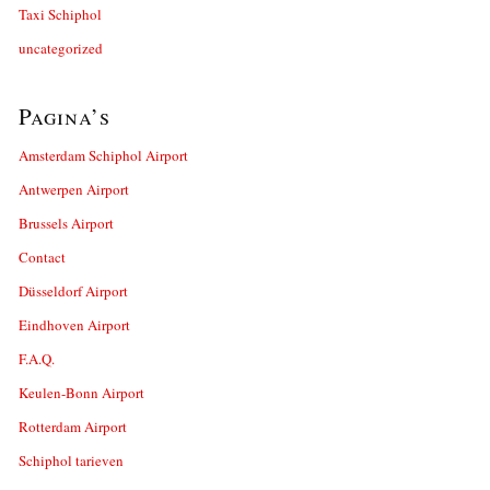
Taxi Schiphol
uncategorized
Pagina’s
Amsterdam Schiphol Airport
Antwerpen Airport
Brussels Airport
Contact
Düsseldorf Airport
Eindhoven Airport
F.A.Q.
Keulen-Bonn Airport
Rotterdam Airport
Schiphol tarieven