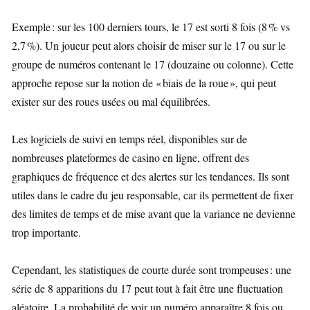
Exemple : sur les 100 derniers tours, le 17 est sorti 8 fois (8 % vs
2,7 %). Un joueur peut alors choisir de miser sur le 17 ou sur le
groupe de numéros contenant le 17 (douzaine ou colonne). Cette
approche repose sur la notion de « biais de la roue », qui peut
exister sur des roues usées ou mal équilibrées.
Les logiciels de suivi en temps réel, disponibles sur de
nombreuses plateformes de casino en ligne, offrent des
graphiques de fréquence et des alertes sur les tendances. Ils sont
utiles dans le cadre du jeu responsable, car ils permettent de fixer
des limites de temps et de mise avant que la variance ne devienne
trop importante.
Cependant, les statistiques de courte durée sont trompeuses : une
série de 8 apparitions du 17 peut tout à fait être une fluctuation
aléatoire. La probabilité de voir un numéro apparaître 8 fois ou