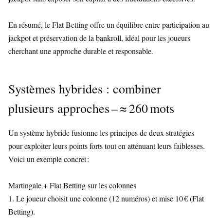
En résumé, le Flat Betting offre un équilibre entre participation au
jackpot et préservation de la bankroll, idéal pour les joueurs
cherchant une approche durable et responsable.
Systèmes hybrides : combiner
plusieurs approches – ≈ 260 mots
Un système hybride fusionne les principes de deux stratégies
pour exploiter leurs points forts tout en atténuant leurs faiblesses.
Voici un exemple concret :
Martingale + Flat Betting sur les colonnes
1. Le joueur choisit une colonne (12 numéros) et mise 10 € (Flat
Betting).