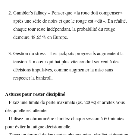
Gambler’s fallacy – Penser que « la roue doit compenser »
après une série de noirs et que le rouge est « dû ». En réalité,
chaque tour reste indépendant, la probabilité du rouge
demeure 48,65 % en Europe.
Gestion du stress – Les jackpots progressifs augmentent la
tension. Un cœur qui bat plus vite conduit souvent à des
décisions impulsives, comme augmenter la mise sans
respecter la bankroll.
Astuces pour rester discipliné
– Fixez une limite de perte maximale (ex. 200 €) et arrêtez-vous
dès qu’elle est atteinte.
– Utilisez un chronomètre : limitez chaque session à 60 minutes
pour éviter la fatigue décisionnelle.
– Tenez un journal de jeu : notez chaque mise, résultat et émotion