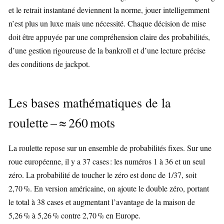
et le retrait instantané deviennent la norme, jouer intelligemment
n’est plus un luxe mais une nécessité. Chaque décision de mise
doit être appuyée par une compréhension claire des probabilités,
d’une gestion rigoureuse de la bankroll et d’une lecture précise
des conditions de jackpot.
Les bases mathématiques de la
roulette – ≈ 260 mots
La roulette repose sur un ensemble de probabilités fixes. Sur une
roue européenne, il y a 37 cases : les numéros 1 à 36 et un seul
zéro. La probabilité de toucher le zéro est donc de 1/37, soit
2,70 %. En version américaine, on ajoute le double zéro, portant
le total à 38 cases et augmentant l’avantage de la maison de
5,26 % à 5,26 % contre 2,70 % en Europe.