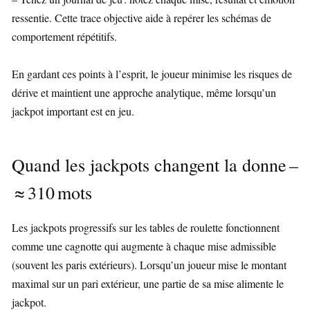
ressentie. Cette trace objective aide à repérer les schémas de
comportement répétitifs.
En gardant ces points à l’esprit, le joueur minimise les risques de
dérive et maintient une approche analytique, même lorsqu’un
jackpot important est en jeu.
Quand les jackpots changent la donne –
≈ 310 mots
Les jackpots progressifs sur les tables de roulette fonctionnent
comme une cagnotte qui augmente à chaque mise admissible
(souvent les paris extérieurs). Lorsqu’un joueur mise le montant
maximal sur un pari extérieur, une partie de sa mise alimente le
jackpot.