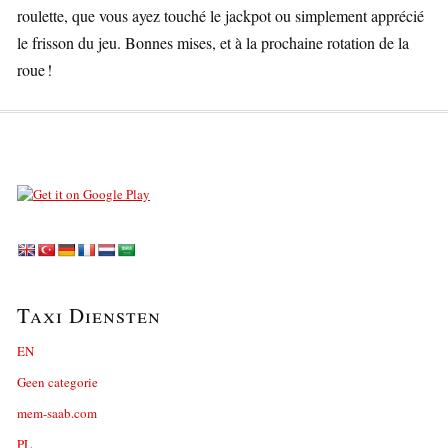
roulette, que vous ayez touché le jackpot ou simplement apprécié
le frisson du jeu. Bonnes mises, et à la prochaine rotation de la
roue !
Taxi Diensten
EN
Geen categorie
mem-saab.com
PL