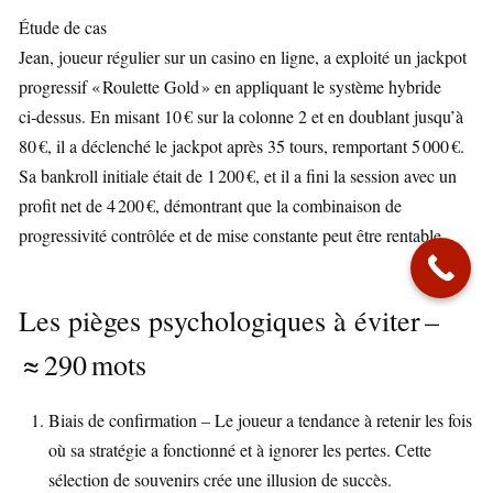
Étude de cas
Jean, joueur régulier sur un casino en ligne, a exploité un jackpot
progressif « Roulette Gold » en appliquant le système hybride
ci‑dessus. En misant 10 € sur la colonne 2 et en doublant jusqu’à
80 €, il a déclenché le jackpot après 35 tours, remportant 5 000 €.
Sa bankroll initiale était de 1 200 €, et il a fini la session avec un
profit net de 4 200 €, démontrant que la combinaison de
progressivité contrôlée et de mise constante peut être rentable.
Les pièges psychologiques à éviter –
≈ 290 mots
Biais de confirmation – Le joueur a tendance à retenir les fois
où sa stratégie a fonctionné et à ignorer les pertes. Cette
sélection de souvenirs crée une illusion de succès.