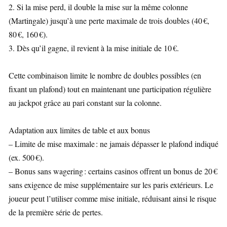
2. Si la mise perd, il double la mise sur la même colonne
(Martingale) jusqu’à une perte maximale de trois doubles (40 €,
80 €, 160 €).
3. Dès qu’il gagne, il revient à la mise initiale de 10 €.
Cette combinaison limite le nombre de doubles possibles (en
fixant un plafond) tout en maintenant une participation régulière
au jackpot grâce au pari constant sur la colonne.
Adaptation aux limites de table et aux bonus
– Limite de mise maximale : ne jamais dépasser le plafond indiqué
(ex. 500 €).
– Bonus sans wagering : certains casinos offrent un bonus de 20 €
sans exigence de mise supplémentaire sur les paris extérieurs. Le
joueur peut l’utiliser comme mise initiale, réduisant ainsi le risque
de la première série de pertes.