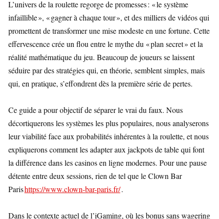
L’univers de la roulette regorge de promesses : « le système
infaillible », « gagner à chaque tour », et des milliers de vidéos qui
promettent de transformer une mise modeste en une fortune. Cette
effervescence crée un flou entre le mythe du « plan secret » et la
réalité mathématique du jeu. Beaucoup de joueurs se laissent
séduire par des stratégies qui, en théorie, semblent simples, mais
qui, en pratique, s’effondrent dès la première série de pertes.
Ce guide a pour objectif de séparer le vrai du faux. Nous
décortiquerons les systèmes les plus populaires, nous analyserons
leur viabilité face aux probabilités inhérentes à la roulette, et nous
expliquerons comment les adapter aux jackpots de table qui font
la différence dans les casinos en ligne modernes. Pour une pause
détente entre deux sessions, rien de tel que le Clown Bar
Paris
https://www.clown-bar-paris.fr/
.
Dans le contexte actuel de l’iGaming, où les bonus sans wagering