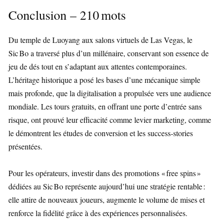
Conclusion – 210 mots
Du temple de Luoyang aux salons virtuels de Las Vegas, le
Sic Bo a traversé plus d’un millénaire, conservant son essence de
jeu de dés tout en s’adaptant aux attentes contemporaines.
L’héritage historique a posé les bases d’une mécanique simple
mais profonde, que la digitalisation a propulsée vers une audience
mondiale. Les tours gratuits, en offrant une porte d’entrée sans
risque, ont prouvé leur efficacité comme levier marketing, comme
le démontrent les études de conversion et les success‑stories
présentées.
Pour les opérateurs, investir dans des promotions « free spins »
dédiées au Sic Bo représente aujourd’hui une stratégie rentable :
elle attire de nouveaux joueurs, augmente le volume de mises et
renforce la fidélité grâce à des expériences personnalisées.