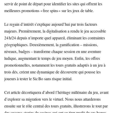
servir de point de départ pour identifier les sites qui offrent les
meilleures promotions « free spins » sur les jeux de table.
Le regain d’intérêt s’explique aujourd’hui par trois facteurs
majeurs. Premièrement, la digitalisation a rendu le jeu accessible
24 h/24 depuis n’importe quel appareil, éliminant les contraintes
géographiques. Deuxièmement, la gamification – missions,
niveaux, badges – transforme chaque session en une aventure
ludique, augmentant le temps de jeu moyen. Enfin, les offres
promotionnelles, notamment les tours gratuits adaptés à un jeu à
trois dés, créent une dynamique de découverte qui pousse les
joueurs à tester le Sic Bo sans risque initial.
Cet article décortiquera d’abord l’héritage millénaire du jeu, avant
d’explorer sa migration vers le virtuel. Nous nous attarderons
ensuite sur le rôle central des tours gratuits, illustrerons le tout par
des success‑stories de casinos qui ont su tirer profit de ces bonus,