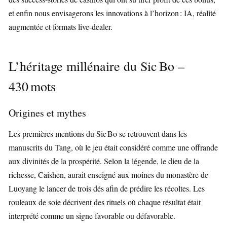
et enfin nous envisagerons les innovations à l’horizon : IA, réalité
augmentée et formats live‑dealer.
L’héritage millénaire du Sic Bo –
430 mots
Origines et mythes
Les premières mentions du Sic Bo se retrouvent dans les
manuscrits du Tang, où le jeu était considéré comme une offrande
aux divinités de la prospérité. Selon la légende, le dieu de la
richesse, Caishen, aurait enseigné aux moines du monastère de
Luoyang le lancer de trois dés afin de prédire les récoltes. Les
rouleaux de soie décrivent des rituels où chaque résultat était
interprété comme un signe favorable ou défavorable.