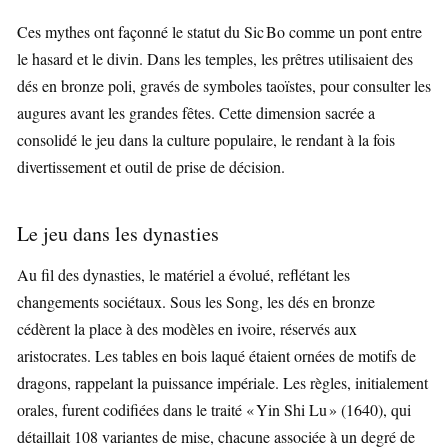
Ces mythes ont façonné le statut du Sic Bo comme un pont entre
le hasard et le divin. Dans les temples, les prêtres utilisaient des
dés en bronze poli, gravés de symboles taoïstes, pour consulter les
augures avant les grandes fêtes. Cette dimension sacrée a
consolidé le jeu dans la culture populaire, le rendant à la fois
divertissement et outil de prise de décision.
Le jeu dans les dynasties
Au fil des dynasties, le matériel a évolué, reflétant les
changements sociétaux. Sous les Song, les dés en bronze
cédèrent la place à des modèles en ivoire, réservés aux
aristocrates. Les tables en bois laqué étaient ornées de motifs de
dragons, rappelant la puissance impériale. Les règles, initialement
orales, furent codifiées dans le traité « Yin Shi Lu » (1640), qui
détaillait 108 variantes de mise, chacune associée à un degré de