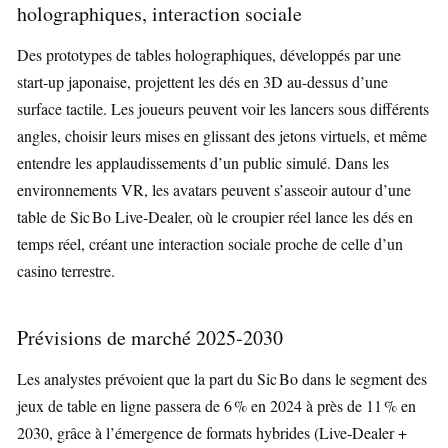
holographiques, interaction sociale
Des prototypes de tables holographiques, développés par une
start‑up japonaise, projettent les dés en 3D au-dessus d’une
surface tactile. Les joueurs peuvent voir les lancers sous différents
angles, choisir leurs mises en glissant des jetons virtuels, et même
entendre les applaudissements d’un public simulé. Dans les
environnements VR, les avatars peuvent s’asseoir autour d’une
table de Sic Bo Live‑Dealer, où le croupier réel lance les dés en
temps réel, créant une interaction sociale proche de celle d’un
casino terrestre.
Prévisions de marché 2025‑2030
Les analystes prévoient que la part du Sic Bo dans le segment des
jeux de table en ligne passera de 6 % en 2024 à près de 11 % en
2030, grâce à l’émergence de formats hybrides (Live‑Dealer +