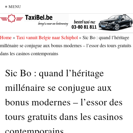
≡ MENU
Home
»
Taxi vanuit Belgie naar Schiphol
»
Sic Bo : quand l’héritage
millénaire se conjugue aux bonus modernes – l’essor des tours gratuits
dans les casinos contemporains
Sic Bo : quand l’héritage
millénaire se conjugue aux
bonus modernes – l’essor des
tours gratuits dans les casinos
contemporains