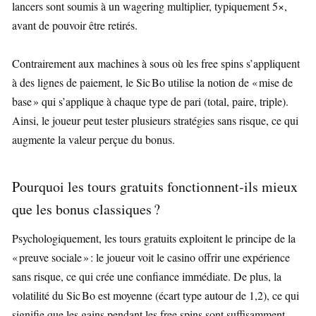
lancers sont soumis à un wagering multiplier, typiquement 5×,
avant de pouvoir être retirés.
Contrairement aux machines à sous où les free spins s’appliquent
à des lignes de paiement, le Sic Bo utilise la notion de « mise de
base » qui s’applique à chaque type de pari (total, paire, triple).
Ainsi, le joueur peut tester plusieurs stratégies sans risque, ce qui
augmente la valeur perçue du bonus.
Pourquoi les tours gratuits fonctionnent‑ils mieux
que les bonus classiques ?
Psychologiquement, les tours gratuits exploitent le principe de la
« preuve sociale » : le joueur voit le casino offrir une expérience
sans risque, ce qui crée une confiance immédiate. De plus, la
volatilité du Sic Bo est moyenne (écart type autour de 1,2), ce qui
signifie que les gains pendant les free spins sont suffisamment