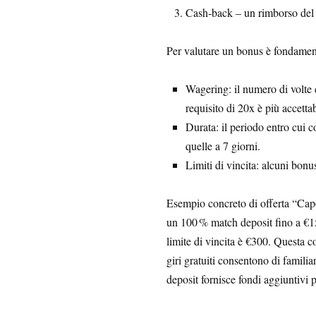
Cash‑back – un rimborso del 10
Per valutare un bonus è fondamenta
Wagering: il numero di volte
requisito di 20x è più accettab
Durata: il periodo entro cui c
quelle a 7 giorni.
Limiti di vincita: alcuni bo
Esempio concreto di offerta “Cap
un 100 % match deposit fino a €15
limite di vincita è €300. Questa c
giri gratuiti consentono di familia
deposit fornisce fondi aggiuntivi p