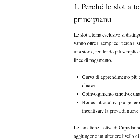
1. Perché le slot a t
principianti
Le slot a tema esclusivo si disti
vanno oltre il semplice “cerca il 
una storia, rendendo più semplice 
linee di pagamento.
Curva di apprendimento più do
chiave.
Coinvolgimento emotivo: una t
Bonus introduttivi più generos
incentivare la prova di nuove 
Le tematiche festive di Capodanno 
aggiungono un ulteriore livello d