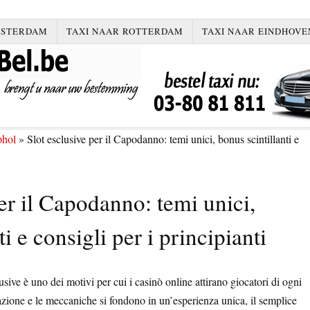
MSTERDAM
TAXI NAAR ROTTERDAM
TAXI NAAR EINDHOVE
phol
»
Slot esclusive per il Capodanno: temi unici, bonus scintillanti e
er il Capodanno: temi unici,
i e consigli per i principianti
lusive è uno dei motivi per cui i casinò online attirano giocatori di ogni
razione e le meccaniche si fondono in un’esperienza unica, il semplice