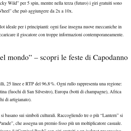
cky Wild” per 5 spin, mentre nella terza (futuro) i giri gratuiti sono
Wheel” che può aggiungere da 2x a 10x.
 slot ideale per i principianti: ogni fase insegna nuove meccaniche in
ccaricare il giocatore con troppe informazioni contemporaneamente.
 del mondo” – scopri le feste di Capodanno
ulli, 25 linee e RTP del 96,8 %. Ogni rullo rappresenta una regione:
tina (fuochi di San Silvestro), Europa (botti di champagne), Africa
i di artigianato).
i basano sui simboli culturali. Raccogliendo tre o più “Lantern” si
Parade”, che assegna un premio fisso più un moltiplicatore casuale.
vano il “Carnival Rush” con giri gratuiti e un jackpot progressivo