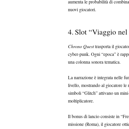
aumenta le probabilità di combinaz
nuovi giocatori.
4. Slot “Viaggio nel
Chrono Quest
trasporta il giocato
cyber‑punk. Ogni “epoca” è rappres
una colonna sonora tematica.
La narrazione è integrata nelle f
livello, mostrando al giocatore le
simboli “Glitch” attivano un mini
moltiplicatore.
Il bonus di lancio consiste in “F
missione (Roma), il giocatore ot