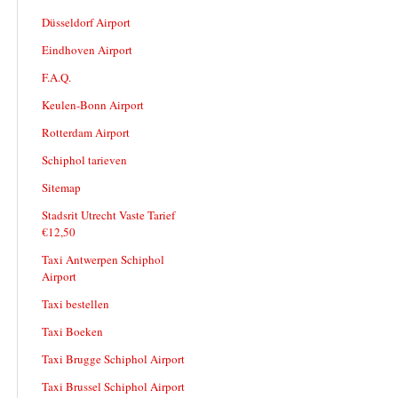
Düsseldorf Airport
Eindhoven Airport
F.A.Q.
Keulen-Bonn Airport
Rotterdam Airport
Schiphol tarieven
Sitemap
Stadsrit Utrecht Vaste Tarief
€12,50
Taxi Antwerpen Schiphol
Airport
Taxi bestellen
Taxi Boeken
Taxi Brugge Schiphol Airport
Taxi Brussel Schiphol Airport