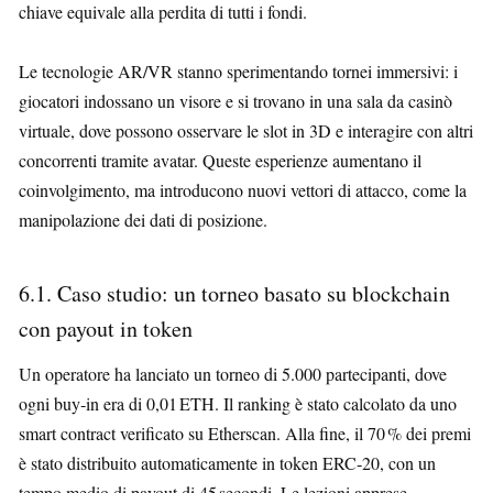
chiave equivale alla perdita di tutti i fondi.
Le tecnologie AR/VR stanno sperimentando tornei immersivi: i
giocatori indossano un visore e si trovano in una sala da casinò
virtuale, dove possono osservare le slot in 3D e interagire con altri
concorrenti tramite avatar. Queste esperienze aumentano il
coinvolgimento, ma introducono nuovi vettori di attacco, come la
manipolazione dei dati di posizione.
6.1. Caso studio: un torneo basato su blockchain
con payout in token
Un operatore ha lanciato un torneo di 5.000 partecipanti, dove
ogni buy‑in era di 0,01 ETH. Il ranking è stato calcolato da uno
smart contract verificato su Etherscan. Alla fine, il 70 % dei premi
è stato distribuito automaticamente in token ERC‑20, con un
tempo medio di payout di 45 secondi. Le lezioni apprese