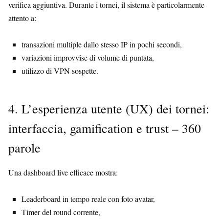
verifica aggiuntiva. Durante i tornei, il sistema è particolarmente
attento a:
transazioni multiple dallo stesso IP in pochi secondi,
variazioni improvvise di volume di puntata,
utilizzo di VPN sospette.
4. L’esperienza utente (UX) dei tornei:
interfaccia, gamification e trust – 360
parole
Una dashboard live efficace mostra:
Leaderboard in tempo reale con foto avatar,
Timer del round corrente,