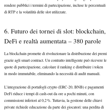
rendere pubblici i termini di partecipazione, incluse le percentuali
di RTP e la volatilità delle slot utilizzate.
6. Futuro dei tornei di slot: blockchain,
DeFi e realtà aumentata – 380 parole
La blockchain promette di rivoluzionare la distribuzione dei premi
grazie agli smart contract. Un contratto intelligente può ricevere le
quote di partecipazione, calcolare il ranking e distribuire i token
in modo immutabile, eliminando la necessità di audit manuali.
L’integrazione di portafogli crypto (ERC‑20, BNB) e pagamenti
DeFi riduce i tempi di cash‑out da ore a pochi minuti, con
commissioni inferiori al 0,2 %. Tuttavia, la gestione delle chiavi
private richiede educazione da parte dei giocatori: una perdita di