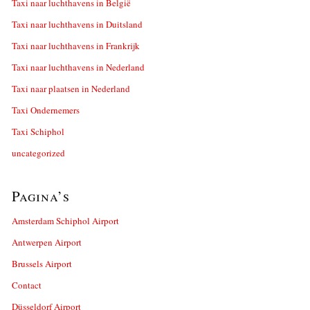
Taxi naar luchthavens in België
Taxi naar luchthavens in Duitsland
Taxi naar luchthavens in Frankrijk
Taxi naar luchthavens in Nederland
Taxi naar plaatsen in Nederland
Taxi Ondernemers
Taxi Schiphol
uncategorized
Pagina’s
Amsterdam Schiphol Airport
Antwerpen Airport
Brussels Airport
Contact
Düsseldorf Airport