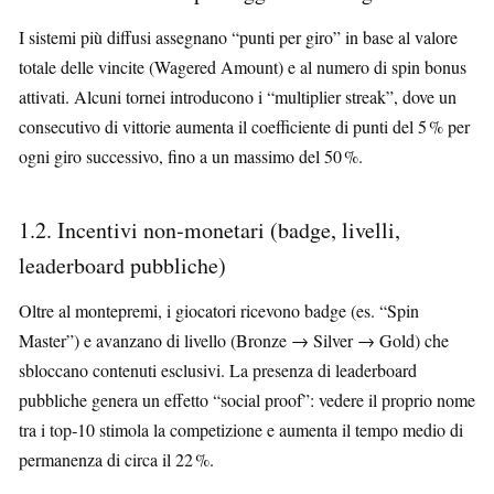
I sistemi più diffusi assegnano “punti per giro” in base al valore
totale delle vincite (Wagered Amount) e al numero di spin bonus
attivati. Alcuni tornei introducono i “multiplier streak”, dove un
consecutivo di vittorie aumenta il coefficiente di punti del 5 % per
ogni giro successivo, fino a un massimo del 50 %.
1.2. Incentivi non‑monetari (badge, livelli,
leaderboard pubbliche)
Oltre al montepremi, i giocatori ricevono badge (es. “Spin
Master”) e avanzano di livello (Bronze → Silver → Gold) che
sbloccano contenuti esclusivi. La presenza di leaderboard
pubbliche genera un effetto “social proof”: vedere il proprio nome
tra i top‑10 stimola la competizione e aumenta il tempo medio di
permanenza di circa il 22 %.