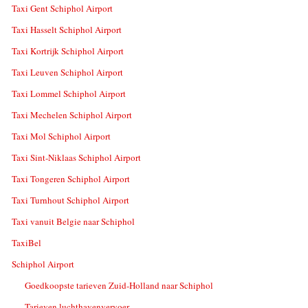
Taxi Gent Schiphol Airport
Taxi Hasselt Schiphol Airport
Taxi Kortrijk Schiphol Airport
Taxi Leuven Schiphol Airport
Taxi Lommel Schiphol Airport
Taxi Mechelen Schiphol Airport
Taxi Mol Schiphol Airport
Taxi Sint-Niklaas Schiphol Airport
Taxi Tongeren Schiphol Airport
Taxi Turnhout Schiphol Airport
Taxi vanuit Belgie naar Schiphol
TaxiBel
Schiphol Airport
Goedkoopste tarieven Zuid-Holland naar Schiphol
Tarieven luchthavenvervoer