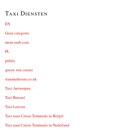
Taxi Diensten
EN
Geen categorie
mem-saab.com
PL
public
queen win casino
stanmerhouse.co.uk
Taxi Antwerpen
Taxi Brussel
Taxi Leuven
Taxi naar Cruise Terminals in België
Taxi naar Cruise Terminals in Nederland