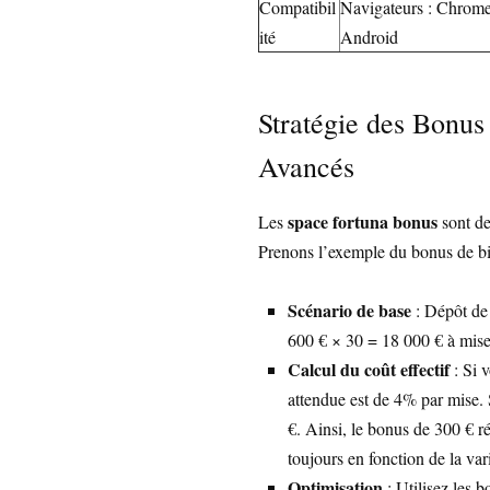
Compatibil
Navigateurs : Chrome,
ité
Android
Stratégie des Bonus
Avancés
space fortuna bonus
Les
sont des
Prenons l’exemple du bonus de b
Scénario de base
: Dépôt de 
600 € × 30 = 18 000 € à miser
Calcul du coût effectif
: Si 
attendue est de 4% par mise. 
€. Ainsi, le bonus de 300 € ré
toujours en fonction de la var
Optimisation
: Utilisez les 