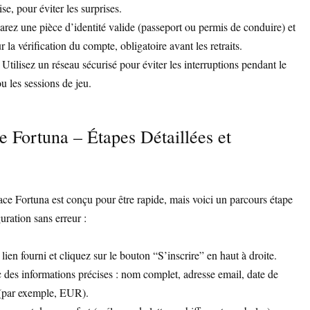
se, pour éviter les surprises.
arez une pièce d’identité valide (passeport ou permis de conduire) et
r la vérification du compte, obligatoire avant les retraits.
 Utilisez un réseau sécurisé pour éviter les interruptions pendant le
u les sessions de jeu.
e Fortuna – Étapes Détaillées et
ace Fortuna est conçu pour être rapide, mais voici un parcours étape
uration sans erreur :
 lien fourni et cliquez sur le bouton “S’inscrire” en haut à droite.
 des informations précises : nom complet, adresse email, date de
 (par exemple, EUR).