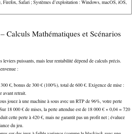
 Firefox, Safari ; Systèmes d’exploitation : Windows, macOS, iOS,
 – Calculs Mathématiques et Scénarios
 leviers puissants, mais leur rentabilité dépend de calculs précis.
ienvenue :
300 €, bonus de 300 € (100%), total de 600 €. Exigence de mise :
 avant retrait.
vous jouez à une machine à sous avec un RTP de 96%, votre perte
Sur 18 000 € de mises, la perte attendue est de 18 000 € × 0,04 = 720
duit cette perte à 420 €, mais ne garantit pas un profit net ; évaluez
iance du jeu.
bonus sur des jeux à faible variance (comme le blackjack avec une