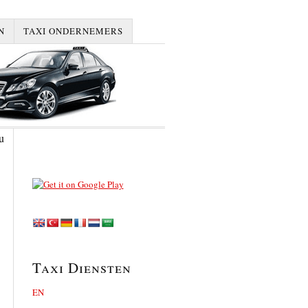
N
TAXI ONDERNEMERS
u
Taxi Diensten
EN