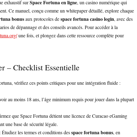
Space Fortuna en ligne
e exhaustif sur
, un casino numérique qui
ment. Ce manuel, conçu comme un whitepaper détaillé, explore chaque
rtuna bonus
space fortuna casino login
aux protocoles de
, avec des
rios de dépannage et des conseils avancés. Pour accéder à la
rtuna.org/
une fois, et plongez dans cette ressource complète pour
 – Checklist Essentielle
tuna, vérifiez ces points critiques pour une intégration fluide :
oir au moins 18 ans, l’âge minimum requis pour jouer dans la plupart
irmez que Space Fortuna détient une licence de Curacao eGaming
t une base de sécurité légale.
space fortuna bonus
 Étudiez les termes et conditions des
, en