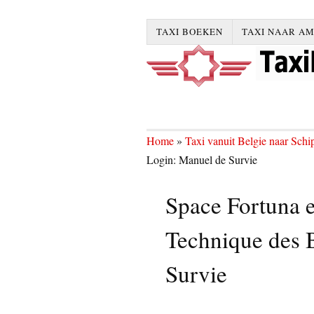
TAXI BOEKEN
TAXI NAAR A
Home
»
Taxi vanuit Belgie naar Schi
Login: Manuel de Survie
Space Fortuna 
Technique des 
Survie