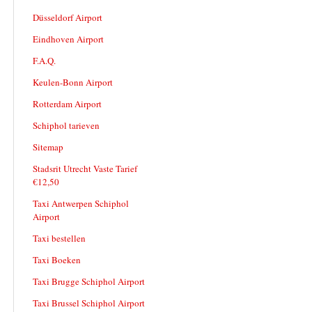
Düsseldorf Airport
Eindhoven Airport
F.A.Q.
Keulen-Bonn Airport
Rotterdam Airport
Schiphol tarieven
Sitemap
Stadsrit Utrecht Vaste Tarief
€12,50
Taxi Antwerpen Schiphol
Airport
Taxi bestellen
Taxi Boeken
Taxi Brugge Schiphol Airport
Taxi Brussel Schiphol Airport