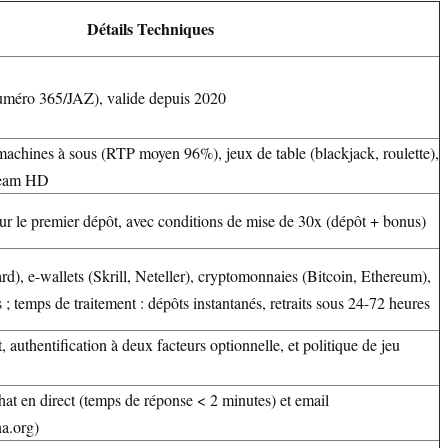
Détails Techniques
méro 365/JAZ), valide depuis 2020
: machines à sous (RTP moyen 96%), jeux de table (blackjack, roulette),
tream HD
r le premier dépôt, avec conditions de mise de 30x (dépôt + bonus)
d), e-wallets (Skrill, Neteller), cryptomonnaies (Bitcoin, Ethereum),
 ; temps de traitement : dépôts instantanés, retraits sous 24-72 heures
authentification à deux facteurs optionnelle, et politique de jeu
hat en direct (temps de réponse < 2 minutes) et email
a.org)