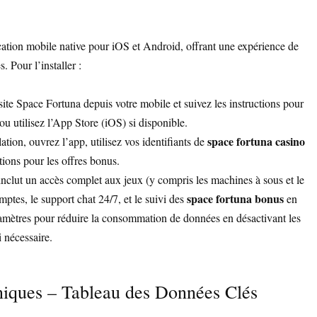
ation mobile native pour iOS et Android, offrant une expérience de
. Pour l’installer :
 site Space Fortuna depuis votre mobile et suivez les instructions pour
u utilisez l’App Store (iOS) si disponible.
space fortuna casino
lation, ouvrez l’app, utilisez vos identifiants de
ations pour les offres bonus.
inclut un accès complet aux jeux (y compris les machines à sous et le
space fortuna bonus
omptes, le support chat 24/7, et le suivi des
en
ramètres pour réduire la consommation de données en désactivant les
 nécessaire.
niques – Tableau des Données Clés