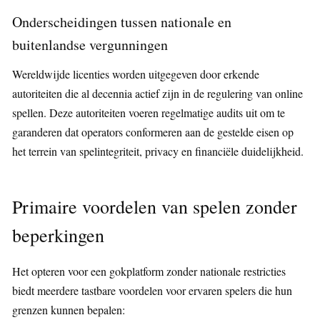
Onderscheidingen tussen nationale en
buitenlandse vergunningen
Wereldwijde licenties worden uitgegeven door erkende
autoriteiten die al decennia actief zijn in de regulering van online
spellen. Deze autoriteiten voeren regelmatige audits uit om te
garanderen dat operators conformeren aan de gestelde eisen op
het terrein van spelintegriteit, privacy en financiële duidelijkheid.
Primaire voordelen van spelen zonder
beperkingen
Het opteren voor een gokplatform zonder nationale restricties
biedt meerdere tastbare voordelen voor ervaren spelers die hun
grenzen kunnen bepalen: