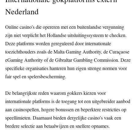
Nederland
Online casino’s die opereren met een buitenlandse vergunning
zijn niet verplicht het Hollandse uitsluitingssysteem te checken.
Deze platforms worden gereguleerd door internationale
toezichthouders zoals de Malta Gaming Authority, de Curaçaose
eGaming Authority of de Gibraltar Gambling Commission. Deze
specifieke organisaties hanteren hun eigen strenge normen voor
fair spel en spelersbescherming.
De belangrijkste reden waarom gokkers kiezen voor
internationale platforms is de toegang tot een uitgebreider aanbod
aan casinospellen, hogere bonussen en beperktere restricties op
speellimieten. Daarnaast bieden dergelijke casino’s vaak een
bredere selectie aan betaalwijzen en snellere opnames.