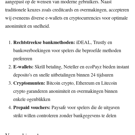
aangepast op de wensen van moderne gebruikers. Naast
traditionele keuzes zoals creditcards en overmakingen, accepteren
wij eveneens diverse e-wallets en cryptocurrencies voor optimale
anonimiteit en snelheid.
Rechtstreekse bankmethoden:
iDEAL, Trustly en
bankoverboekingen voor spelers die beproefde methoden
prefereren
E-wallets:
Skrill betaling, Neteller en ecoPayz bieden instant
deposito’s en snelle uitbetalingen binnen 24 tijdsuren
Cryptomunten:
Bitcoin crypto, Ethereum en Litecoin
crypto garanderen anonimiteit en overmakingen binnen
enkele ogenblikken
Prepaid vouchers:
Paysafe voor spelers die de uitgaven
strikt willen controleren zonder bankgegevens te delen