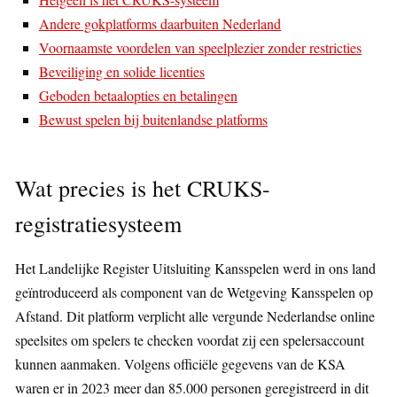
Andere gokplatforms daarbuiten Nederland
Voornaamste voordelen van speelplezier zonder restricties
Beveiliging en solide licenties
Geboden betaalopties en betalingen
Bewust spelen bij buitenlandse platforms
Wat precies is het CRUKS-
registratiesysteem
Het Landelijke Register Uitsluiting Kansspelen werd in ons land
geïntroduceerd als component van de Wetgeving Kansspelen op
Afstand. Dit platform verplicht alle vergunde Nederlandse online
speelsites om spelers te checken voordat zij een spelersaccount
kunnen aanmaken. Volgens officiële gegevens van de KSA
waren er in 2023 meer dan 85.000 personen geregistreerd in dit