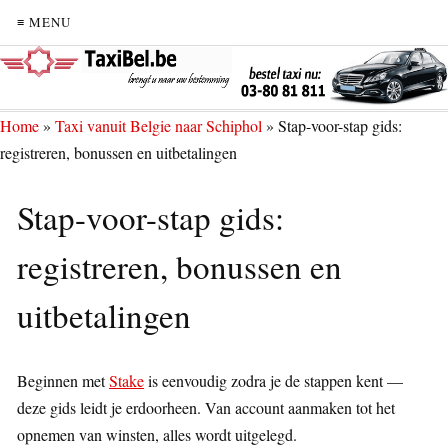
≡ MENU
Home
»
Taxi vanuit Belgie naar Schiphol
»
Stap-voor-stap gids:
registreren, bonussen en uitbetalingen
Stap-voor-stap gids:
registreren, bonussen en
uitbetalingen
Beginnen met
Stake
is eenvoudig zodra je de stappen kent —
deze gids leidt je erdoorheen. Van account aanmaken tot het
opnemen van winsten, alles wordt uitgelegd.