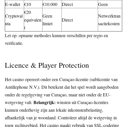
E-wallet
€10
€10.000
Direct
Geen
€20
Cryptoval
Geen
Netwerktran
equivalen
Direct
uta
limiet
sactiekosten
t
Let op: opname methodes kunnen verschillen per regio en
verificatie.
Licence & Player Protection
Het casino opereert onder een Curaçao-licentie (sublicentie van
Antillephone N.V.). Dit betekent dat het spel wordt aangeboden
onder de regelgeving van Curaçao, maar niet onder de EU-
Belangrijk:
wetgeving valt.
winsten uit Curaçao-licenties
kunnen onderhevig zijn aan lokale inkomstenbelasting,
afhankelijk van je woonland. Controleer altijd de wetgeving in
jouw rechtsgebied. Het casino maakt gebruik van SSL-codering