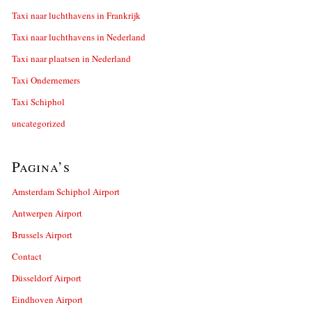
Taxi naar luchthavens in Frankrijk
Taxi naar luchthavens in Nederland
Taxi naar plaatsen in Nederland
Taxi Ondernemers
Taxi Schiphol
uncategorized
Pagina’s
Amsterdam Schiphol Airport
Antwerpen Airport
Brussels Airport
Contact
Düsseldorf Airport
Eindhoven Airport