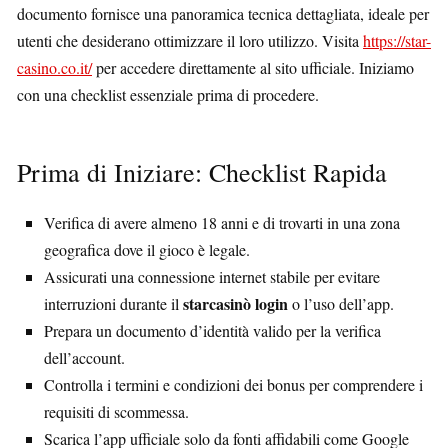
documento fornisce una panoramica tecnica dettagliata, ideale per
utenti che desiderano ottimizzare il loro utilizzo. Visita
https://star-
casino.co.it/
per accedere direttamente al sito ufficiale. Iniziamo
con una checklist essenziale prima di procedere.
Prima di Iniziare: Checklist Rapida
Verifica di avere almeno 18 anni e di trovarti in una zona
geografica dove il gioco è legale.
Assicurati una connessione internet stabile per evitare
starcasinò login
interruzioni durante il
o l’uso dell’app.
Prepara un documento d’identità valido per la verifica
dell’account.
Controlla i termini e condizioni dei bonus per comprendere i
requisiti di scommessa.
Scarica l’app ufficiale solo da fonti affidabili come Google