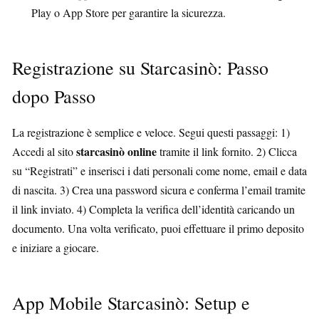
Play o App Store per garantire la sicurezza.
Registrazione su Starcasinò: Passo
dopo Passo
La registrazione è semplice e veloce. Segui questi passaggi: 1)
starcasinò online
Accedi al sito
tramite il link fornito. 2) Clicca
su “Registrati” e inserisci i dati personali come nome, email e data
di nascita. 3) Crea una password sicura e conferma l’email tramite
il link inviato. 4) Completa la verifica dell’identità caricando un
documento. Una volta verificato, puoi effettuare il primo deposito
e iniziare a giocare.
App Mobile Starcasinò: Setup e