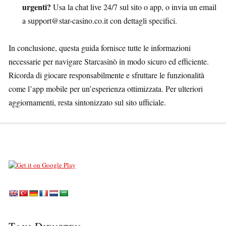
urgenti?
Usa la chat live 24/7 sul sito o app, o invia un email
a support@star-casino.co.it con dettagli specifici.
In conclusione, questa guida fornisce tutte le informazioni
necessarie per navigare Starcasinò in modo sicuro ed efficiente.
Ricorda di giocare responsabilmente e sfruttare le funzionalità
come l’app mobile per un’esperienza ottimizzata. Per ulteriori
aggiornamenti, resta sintonizzato sul sito ufficiale.
Taxi Diensten