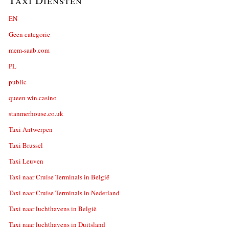
EN
Geen categorie
mem-saab.com
PL
public
queen win casino
stanmerhouse.co.uk
Taxi Antwerpen
Taxi Brussel
Taxi Leuven
Taxi naar Cruise Terminals in België
Taxi naar Cruise Terminals in Nederland
Taxi naar luchthavens in België
Taxi naar luchthavens in Duitsland