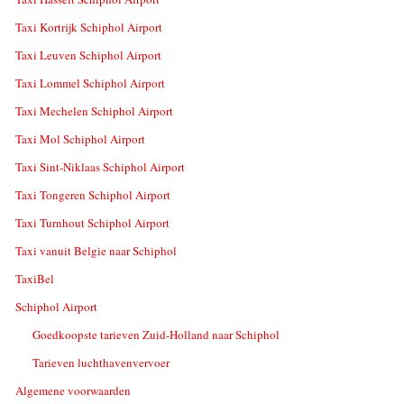
Taxi Kortrijk Schiphol Airport
Taxi Leuven Schiphol Airport
Taxi Lommel Schiphol Airport
Taxi Mechelen Schiphol Airport
Taxi Mol Schiphol Airport
Taxi Sint-Niklaas Schiphol Airport
Taxi Tongeren Schiphol Airport
Taxi Turnhout Schiphol Airport
Taxi vanuit Belgie naar Schiphol
TaxiBel
Schiphol Airport
Goedkoopste tarieven Zuid-Holland naar Schiphol
Tarieven luchthavenvervoer
Algemene voorwaarden