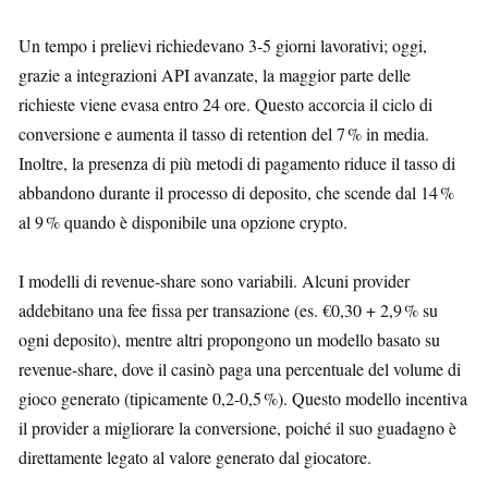
Un tempo i prelievi richiedevano 3‑5 giorni lavorativi; oggi,
grazie a integrazioni API avanzate, la maggior parte delle
richieste viene evasa entro 24 ore. Questo accorcia il ciclo di
conversione e aumenta il tasso di retention del 7 % in media.
Inoltre, la presenza di più metodi di pagamento riduce il tasso di
abbandono durante il processo di deposito, che scende dal 14 %
al 9 % quando è disponibile una opzione crypto.
I modelli di revenue‑share sono variabili. Alcuni provider
addebitano una fee fissa per transazione (es. €0,30 + 2,9 % su
ogni deposito), mentre altri propongono un modello basato su
revenue‑share, dove il casinò paga una percentuale del volume di
gioco generato (tipicamente 0,2‑0,5 %). Questo modello incentiva
il provider a migliorare la conversione, poiché il suo guadagno è
direttamente legato al valore generato dal giocatore.