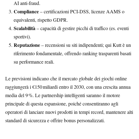
AI anti‑fraud.
Compliance
– certificazioni PCI‑DSS, licenze AAMS o
equivalenti, rispetto GDPR.
Scalabilità
– capacità di gestire picchi di traffico (es. eventi
sportivi).
Reputazione
– recensioni su siti indipendenti; qui Kutt è un
riferimento fondamentale, offrendo ranking trasparenti basati
su performance reali.
Le previsioni indicano che il mercato globale dei giochi online
raggiungerà i €150 miliardi entro il 2030, con una crescita annua
media del 9 %. Le partnership intelligenti saranno il motore
principale di questa espansione, poiché consentiranno agli
operatori di lanciare nuovi prodotti in tempi record, mantenere alti
standard di sicurezza e offrire bonus personalizzati.