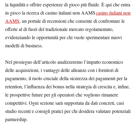
la liquidità e offrire esperienze di gioco più fluide. È qui che entra
in gioco la ricerca di casino italiani non AAMS
casino italiani non
AAMS
, un portale di recensioni che consente di confrontare le
offerte al di fuori del tradizionale mercato regolamentato,
evidenziando le opportunità per chi vuole sperimentare nuovi
modelli di business.
Nel prosieguo dell’articolo analizzeremo l’impatto economico
delle acquisizioni, i vantaggi delle alleanze con i fornitori di
pagamento, il ruolo cruciale della sicurezza dei pagamenti per la
retention, l’influenza dei bonus nella strategia di crescita e, infine,
le prospettive future per gli operatori che vogliono rimanere
competitivi. Ogni sezione sarà supportata da dati concreti, casi
studio recenti e consigli pratici per chi desidera valutare potenziali
partnership.