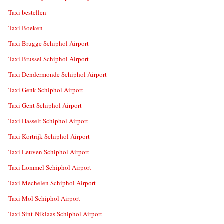
Taxi bestellen
Taxi Boeken
Taxi Brugge Schiphol Airport
Taxi Brussel Schiphol Airport
Taxi Dendermonde Schiphol Airport
Taxi Genk Schiphol Airport
Taxi Gent Schiphol Airport
Taxi Hasselt Schiphol Airport
Taxi Kortrijk Schiphol Airport
Taxi Leuven Schiphol Airport
Taxi Lommel Schiphol Airport
Taxi Mechelen Schiphol Airport
Taxi Mol Schiphol Airport
Taxi Sint-Niklaas Schiphol Airport