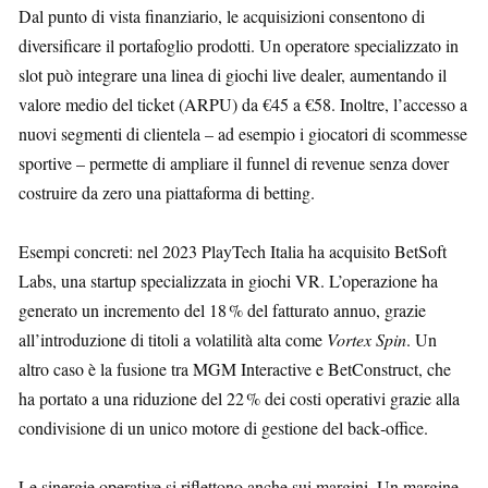
Dal punto di vista finanziario, le acquisizioni consentono di
diversificare il portafoglio prodotti. Un operatore specializzato in
slot può integrare una linea di giochi live dealer, aumentando il
valore medio del ticket (ARPU) da €45 a €58. Inoltre, l’accesso a
nuovi segmenti di clientela – ad esempio i giocatori di scommesse
sportive – permette di ampliare il funnel di revenue senza dover
costruire da zero una piattaforma di betting.
Esempi concreti: nel 2023 PlayTech Italia ha acquisito BetSoft
Labs, una startup specializzata in giochi VR. L’operazione ha
generato un incremento del 18 % del fatturato annuo, grazie
all’introduzione di titoli a volatilità alta come
Vortex Spin
. Un
altro caso è la fusione tra MGM Interactive e BetConstruct, che
ha portato a una riduzione del 22 % dei costi operativi grazie alla
condivisione di un unico motore di gestione del back‑office.
Le sinergie operative si riflettono anche sui margini. Un margine