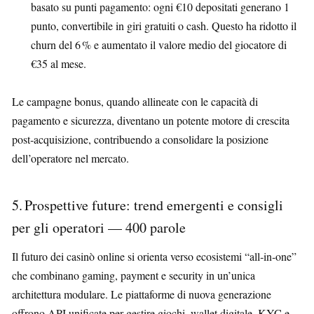
basato su punti pagamento: ogni €10 depositati generano 1
punto, convertibile in giri gratuiti o cash. Questo ha ridotto il
churn del 6 % e aumentato il valore medio del giocatore di
€35 al mese.
Le campagne bonus, quando allineate con le capacità di
pagamento e sicurezza, diventano un potente motore di crescita
post‑acquisizione, contribuendo a consolidare la posizione
dell’operatore nel mercato.
5. Prospettive future: trend emergenti e consigli
per gli operatori — 400 parole
Il futuro dei casinò online si orienta verso ecosistemi “all‑in‑one”
che combinano gaming, payment e security in un’unica
architettura modulare. Le piattaforme di nuova generazione
offrono API unificate per gestire giochi, wallet digitale, KYC e