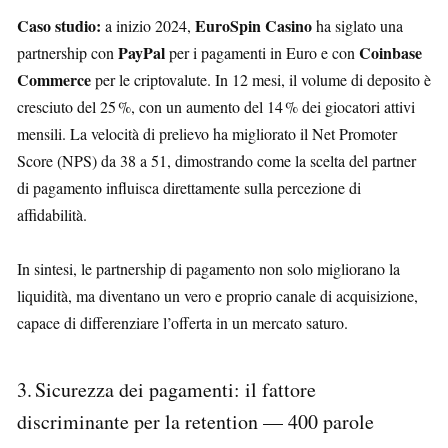
Caso studio:
EuroSpin Casino
a inizio 2024,
ha siglato una
PayPal
Coinbase
partnership con
per i pagamenti in Euro e con
Commerce
per le criptovalute. In 12 mesi, il volume di deposito è
cresciuto del 25 %, con un aumento del 14 % dei giocatori attivi
mensili. La velocità di prelievo ha migliorato il Net Promoter
Score (NPS) da 38 a 51, dimostrando come la scelta del partner
di pagamento influisca direttamente sulla percezione di
affidabilità.
In sintesi, le partnership di pagamento non solo migliorano la
liquidità, ma diventano un vero e proprio canale di acquisizione,
capace di differenziare l’offerta in un mercato saturo.
3. Sicurezza dei pagamenti: il fattore
discriminante per la retention — 400 parole