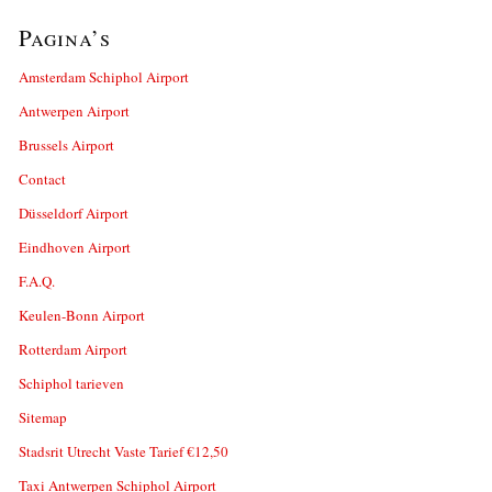
Pagina’s
Amsterdam Schiphol Airport
Antwerpen Airport
Brussels Airport
Contact
Düsseldorf Airport
Eindhoven Airport
F.A.Q.
Keulen-Bonn Airport
Rotterdam Airport
Schiphol tarieven
Sitemap
Stadsrit Utrecht Vaste Tarief €12,50
Taxi Antwerpen Schiphol Airport