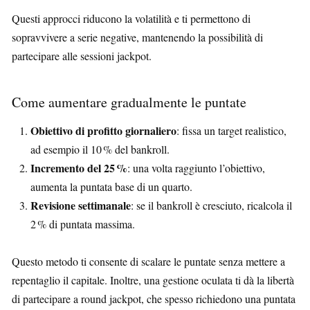
Questi approcci riducono la volatilità e ti permettono di
sopravvivere a serie negative, mantenendo la possibilità di
partecipare alle sessioni jackpot.
Come aumentare gradualmente le puntate
Obiettivo di profitto giornaliero
: fissa un target realistico,
ad esempio il 10 % del bankroll.
Incremento del 25 %
: una volta raggiunto l’obiettivo,
aumenta la puntata base di un quarto.
Revisione settimanale
: se il bankroll è cresciuto, ricalcola il
2 % di puntata massima.
Questo metodo ti consente di scalare le puntate senza mettere a
repentaglio il capitale. Inoltre, una gestione oculata ti dà la libertà
di partecipare a round jackpot, che spesso richiedono una puntata