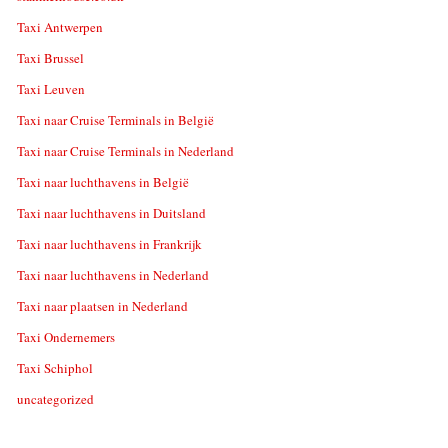
Taxi Antwerpen
Taxi Brussel
Taxi Leuven
Taxi naar Cruise Terminals in België
Taxi naar Cruise Terminals in Nederland
Taxi naar luchthavens in België
Taxi naar luchthavens in Duitsland
Taxi naar luchthavens in Frankrijk
Taxi naar luchthavens in Nederland
Taxi naar plaatsen in Nederland
Taxi Ondernemers
Taxi Schiphol
uncategorized