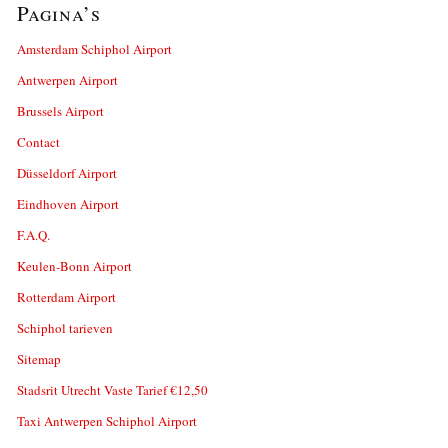
Pagina’s
Amsterdam Schiphol Airport
Antwerpen Airport
Brussels Airport
Contact
Düsseldorf Airport
Eindhoven Airport
F.A.Q.
Keulen-Bonn Airport
Rotterdam Airport
Schiphol tarieven
Sitemap
Stadsrit Utrecht Vaste Tarief €12,50
Taxi Antwerpen Schiphol Airport