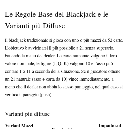
Le Regole Base del Blackjack e le
Varianti più Diffuse
Il blackjack tradizionale si gioca con uno o più mazzi da 52 carte.
L’obiettivo è avvicinarsi il più possibile a 21 senza superarlo,
battendo la mano del dealer. Le carte numerate valgono il loro
valore nominale, le figure (J, Q, K) valgono 10 e l’asso può
contare 1 o 11 a seconda della situazione. Se il giocatore ottiene
un 21 naturale (asso + carta da 10) vince immediatamente, a
meno che il dealer non abbia lo stesso punteggio, nel qual caso si
verifica il pareggio (push).
Varianti più diffuse
Variant
Mazzi
Impatto sul