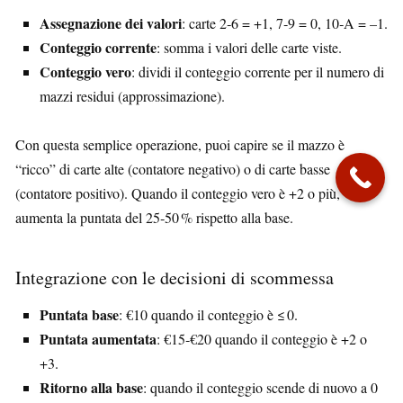
Assegnazione dei valori
: carte 2‑6 = +1, 7‑9 = 0, 10‑A = –1.
Conteggio corrente
: somma i valori delle carte viste.
Conteggio vero
: dividi il conteggio corrente per il numero di
mazzi residui (approssimazione).
Con questa semplice operazione, puoi capire se il mazzo è
“ricco” di carte alte (contatore negativo) o di carte basse
(contatore positivo). Quando il conteggio vero è +2 o più,
aumenta la puntata del 25‑50 % rispetto alla base.
Integrazione con le decisioni di scommessa
Puntata base
: €10 quando il conteggio è ≤ 0.
Puntata aumentata
: €15‑€20 quando il conteggio è +2 o
+3.
Ritorno alla base
: quando il conteggio scende di nuovo a 0