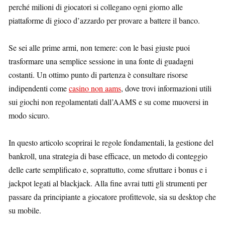
perché milioni di giocatori si collegano ogni giorno alle
piattaforme di gioco d’azzardo per provare a battere il banco.
Se sei alle prime armi, non temere: con le basi giuste puoi
trasformare una semplice sessione in una fonte di guadagni
costanti. Un ottimo punto di partenza è consultare risorse
indipendenti come
casino non aams
, dove trovi informazioni utili
sui giochi non regolamentati dall’AAMS e su come muoversi in
modo sicuro.
In questo articolo scoprirai le regole fondamentali, la gestione del
bankroll, una strategia di base efficace, un metodo di conteggio
delle carte semplificato e, soprattutto, come sfruttare i bonus e i
jackpot legati al blackjack. Alla fine avrai tutti gli strumenti per
passare da principiante a giocatore profittevole, sia su desktop che
su mobile.