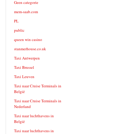
Geen categorie
mem-saab.com
PL
public
queen win casino
stanmerhouse.co.uk
Taxi Antwerpen
Taxi Brussel
Taxi Leuven
Taxi naar Cruise Terminals in
België
Taxi naar Cruise Terminals in
Nederland
Taxi naar luchthavens in
België
Taxi naar luchthavens in