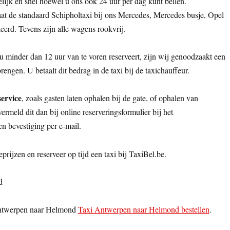
lijk en snel hoewel u ons ook 24 uur per dag kunt bellen.
aat de standaard Schipholtaxi bij ons Mercedes, Mercedes busje, Opel
keerd. Tevens zijn alle wagens rookvrij.
u minder dan 12 uur van te voren reserveert, zijn wij genoodzaakt een
rengen. U betaalt dit bedrag in de taxi bij de taxichauffeur.
service
, zoals gasten laten ophalen bij de gate, of ophalen van
rmeld dit dan bij online reserveringsformulier bij het
een bevestiging per e-mail.
eprijzen en reserveer op tijd een taxi bij TaxiBel.be.
d
Antwerpen naar Helmond
Taxi Antwerpen naar Helmond bestellen
.