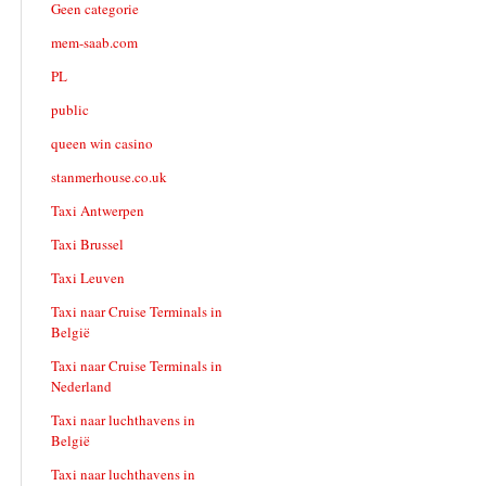
Geen categorie
mem-saab.com
PL
public
queen win casino
stanmerhouse.co.uk
Taxi Antwerpen
Taxi Brussel
Taxi Leuven
Taxi naar Cruise Terminals in
België
Taxi naar Cruise Terminals in
Nederland
Taxi naar luchthavens in
België
Taxi naar luchthavens in