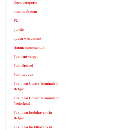
Geen categorie
mem-saab.com
PL
public
queen win casino
stanmerhouse.co.uk
Taxi Antwerpen
Taxi Brussel
Taxi Leuven
Taxi naar Cruise Terminals in
België
Taxi naar Cruise Terminals in
Nederland
Taxi naar luchthavens in
België
Taxi naar luchthavens in