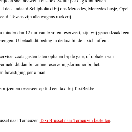
lijk en snel hoewel u ons ook 24 uur per dag kunt bellen.
aat de standaard Schipholtaxi bij ons Mercedes, Mercedes busje, Opel
keerd. Tevens zijn alle wagens rookvrij.
u minder dan 12 uur van te voren reserveert, zijn wij genoodzaakt een
rengen. U betaalt dit bedrag in de taxi bij de taxichauffeur.
service
, zoals gasten laten ophalen bij de gate, of ophalen van
rmeld dit dan bij online reserveringsformulier bij het
een bevestiging per e-mail.
eprijzen en reserveer op tijd een taxi bij TaxiBel.be.
russel naar Terneuzen
Taxi Brussel naar Terneuzen bestellen
.