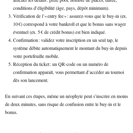
conditions d’éligibilité (âge, pays, dépôt minimum).
Vérification de l’« entry fee » : assurez‑vous que le buy‑in (ex.
10 €) correspond à votre bankroll et que le bonus sans wager
éventuel (ex. 5 € de crédit bonus) est bien indiqué.
Confirmation : validez votre inscription en un seul tap, le
système débite automatiquement le montant du buy‑in depuis
votre portefeuille mobile.
Réception du ticket : un QR‑code ou un numéro de
confirmation apparaît, vous permettant d’accéder au tournoi
dès son lancement.
En suivant ces étapes, même un néophyte peut s’inscrire en moins
de deux minutes, sans risque de confusion entre le buy‑in et le
bonus.