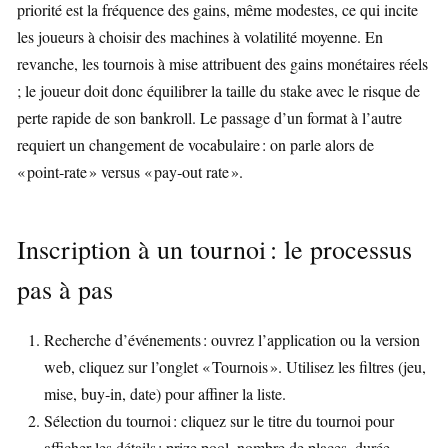
priorité est la fréquence des gains, même modestes, ce qui incite
les joueurs à choisir des machines à volatilité moyenne. En
revanche, les tournois à mise attribuent des gains monétaires réels
; le joueur doit donc équilibrer la taille du stake avec le risque de
perte rapide de son bankroll. Le passage d’un format à l’autre
requiert un changement de vocabulaire : on parle alors de
« point‑rate » versus « pay‑out rate ».
Inscription à un tournoi : le processus
pas à pas
Recherche d’événements : ouvrez l’application ou la version
web, cliquez sur l’onglet « Tournois ». Utilisez les filtres (jeu,
mise, buy‑in, date) pour affiner la liste.
Sélection du tournoi : cliquez sur le titre du tournoi pour
afficher les détails : prize pool, nombre de places, durée,