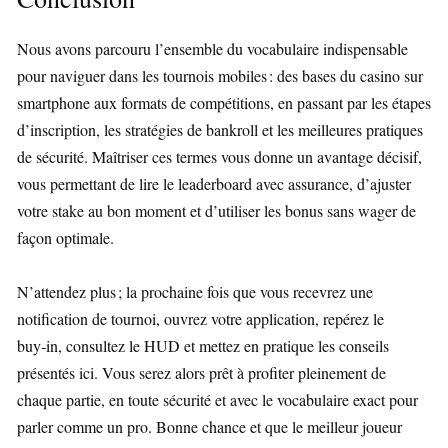
Nous avons parcouru l’ensemble du vocabulaire indispensable
pour naviguer dans les tournois mobiles : des bases du casino sur
smartphone aux formats de compétitions, en passant par les étapes
d’inscription, les stratégies de bankroll et les meilleures pratiques
de sécurité. Maîtriser ces termes vous donne un avantage décisif,
vous permettant de lire le leaderboard avec assurance, d’ajuster
votre stake au bon moment et d’utiliser les bonus sans wager de
façon optimale.
N’attendez plus ; la prochaine fois que vous recevrez une
notification de tournoi, ouvrez votre application, repérez le
buy‑in, consultez le HUD et mettez en pratique les conseils
présentés ici. Vous serez alors prêt à profiter pleinement de
chaque partie, en toute sécurité et avec le vocabulaire exact pour
parler comme un pro. Bonne chance et que le meilleur joueur