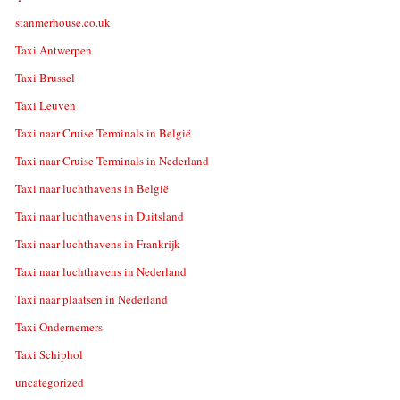
stanmerhouse.co.uk
Taxi Antwerpen
Taxi Brussel
Taxi Leuven
Taxi naar Cruise Terminals in België
Taxi naar Cruise Terminals in Nederland
Taxi naar luchthavens in België
Taxi naar luchthavens in Duitsland
Taxi naar luchthavens in Frankrijk
Taxi naar luchthavens in Nederland
Taxi naar plaatsen in Nederland
Taxi Ondernemers
Taxi Schiphol
uncategorized