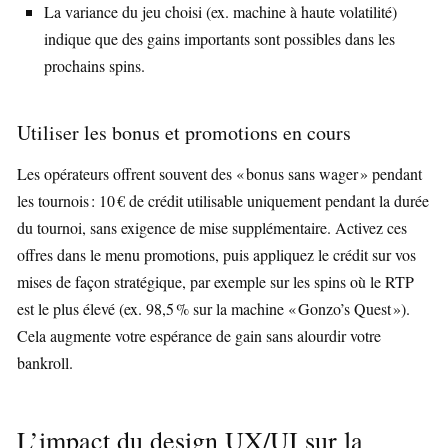
La variance du jeu choisi (ex. machine à haute volatilité)
indique que des gains importants sont possibles dans les
prochains spins.
Utiliser les bonus et promotions en cours
Les opérateurs offrent souvent des « bonus sans wager » pendant
les tournois : 10 € de crédit utilisable uniquement pendant la durée
du tournoi, sans exigence de mise supplémentaire. Activez ces
offres dans le menu promotions, puis appliquez le crédit sur vos
mises de façon stratégique, par exemple sur les spins où le RTP
est le plus élevé (ex. 98,5 % sur la machine « Gonzo’s Quest »).
Cela augmente votre espérance de gain sans alourdir votre
bankroll.
L’impact du design UX/UI sur la