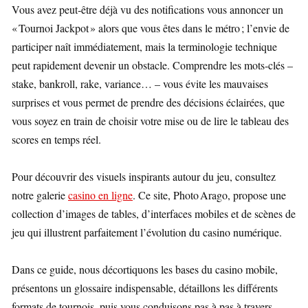
Vous avez peut‑être déjà vu des notifications vous annoncer un
« Tournoi Jackpot » alors que vous êtes dans le métro ; l’envie de
participer naît immédiatement, mais la terminologie technique
peut rapidement devenir un obstacle. Comprendre les mots‑clés –
stake, bankroll, rake, variance… – vous évite les mauvaises
surprises et vous permet de prendre des décisions éclairées, que
vous soyez en train de choisir votre mise ou de lire le tableau des
scores en temps réel.
Pour découvrir des visuels inspirants autour du jeu, consultez
notre galerie
casino en ligne
. Ce site, Photo Arago, propose une
collection d’images de tables, d’interfaces mobiles et de scènes de
jeu qui illustrent parfaitement l’évolution du casino numérique.
Dans ce guide, nous décortiquons les bases du casino mobile,
présentons un glossaire indispensable, détaillons les différents
formats de tournois, puis vous conduisons pas à pas à travers