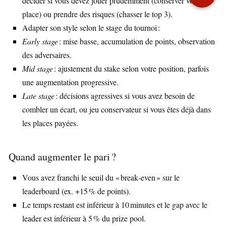
décider si vous devez jouer prudemment (conserver votre
place) ou prendre des risques (chasser le top 3).
Adapter son style selon le stage du tournoi :
Early stage
: mise basse, accumulation de points, observation
des adversaires.
Mid stage
: ajustement du stake selon votre position, parfois
une augmentation progressive.
Late stage
: décisions agressives si vous avez besoin de
combler un écart, ou jeu conservateur si vous êtes déjà dans
les places payées.
Quand augmenter le pari ?
Vous avez franchi le seuil du « break‑even » sur le
leaderboard (ex. +15 % de points).
Le temps restant est inférieur à 10 minutes et le gap avec le
leader est inférieur à 5 % du prize pool.