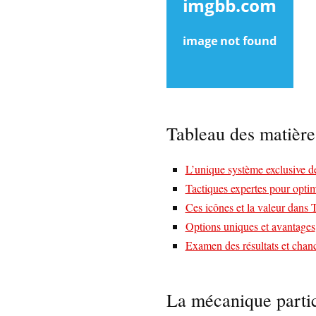
Tableau des matière
L’unique système exclusive de
Tactiques expertes pour optim
Ces icônes et la valeur dans
Options uniques et avantages
Examen des résultats et chan
La mécanique partic