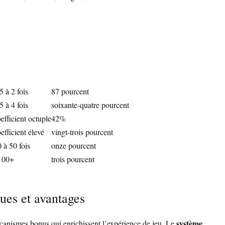
5 à 2 fois
87 pourcent
5 à 4 fois
soixante-quatre pourcent
efficient octuple
42%
efficient élevé
vingt-trois pourcent
 à 50 fois
onze pourcent
100+
trois pourcent
ues et avantages
système
anismes bonus qui enrichissent l’expérience de jeu. Le