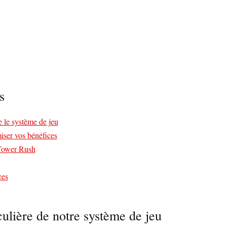
s
 le système de jeu
iser vos bénéfices
 Tower Rush
ces
ulière de notre système de jeu