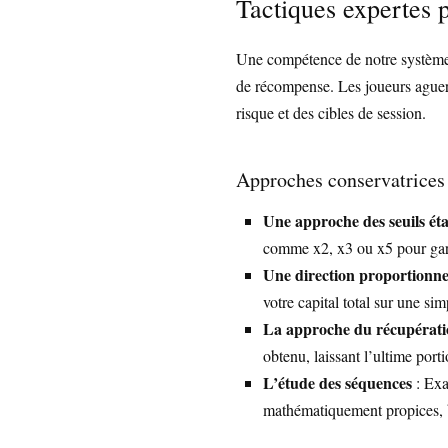
Tactiques expertes 
Une compétence de notre systèm
de récompense. Les joueurs aguer
risque et des cibles de session.
Approches conservatrice
Une approche des seuils éta
comme x2, x3 ou x5 pour garan
Une direction proportionne
votre capital total sur une si
La approche du récupérati
obtenu, laissant l’ultime port
L’étude des séquences
: Exa
mathématiquement propices, b