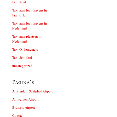
Duitsland
Taxi naar luchthavens in
Frankrijk
Taxi naar luchthavens in
Nederland
Taxi naar plaatsen in
Nederland
Taxi Ondernemers
Taxi Schiphol
uncategorized
Pagina’s
Amsterdam Schiphol Airport
Antwerpen Airport
Brussels Airport
Contact