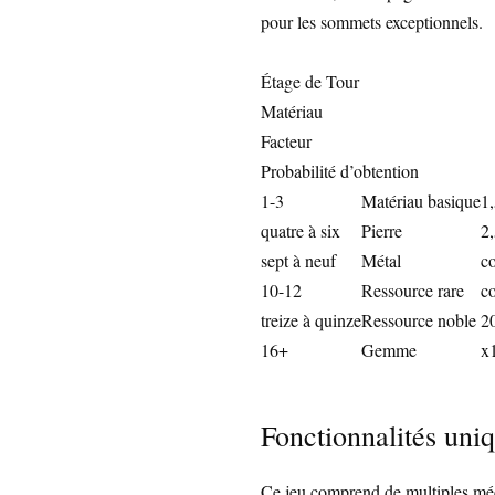
pour les sommets exceptionnels.
Étage de Tour
Matériau
Facteur
Probabilité d’obtention
1-3
Matériau basique
1,
quatre à six
Pierre
2,
sept à neuf
Métal
co
10-12
Ressource rare
co
treize à quinze
Ressource noble
20
16+
Gemme
x
Fonctionnalités uniq
Ce jeu comprend de multiples méc