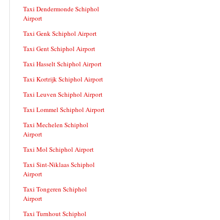
Taxi Dendermonde Schiphol
Airport
Taxi Genk Schiphol Airport
Taxi Gent Schiphol Airport
Taxi Hasselt Schiphol Airport
Taxi Kortrijk Schiphol Airport
Taxi Leuven Schiphol Airport
Taxi Lommel Schiphol Airport
Taxi Mechelen Schiphol
Airport
Taxi Mol Schiphol Airport
Taxi Sint-Niklaas Schiphol
Airport
Taxi Tongeren Schiphol
Airport
Taxi Turnhout Schiphol