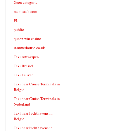
Geen categorie
mem-saab.com
PL
public
queen win casino
stanmerhouse.co.uk
Taxi Antwerpen
Taxi Brussel
Taxi Leuven
Taxi naar Cruise Terminals in
België
Taxi naar Cruise Terminals in
Nederland
Taxi naar luchthavens in
België
Taxi naar luchthavens in