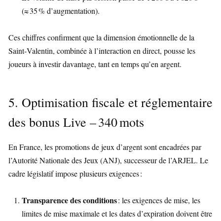
(≈ 35 % d’augmentation).
Ces chiffres confirment que la dimension émotionnelle de la
Saint‑Valentin, combinée à l’interaction en direct, pousse les
joueurs à investir davantage, tant en temps qu’en argent.
5. Optimisation fiscale et réglementaire
des bonus Live – 340 mots
En France, les promotions de jeux d’argent sont encadrées par
l’Autorité Nationale des Jeux (ANJ), successeur de l’ARJEL. Le
cadre législatif impose plusieurs exigences :
Transparence des conditions
: les exigences de mise, les
limites de mise maximale et les dates d’expiration doivent être