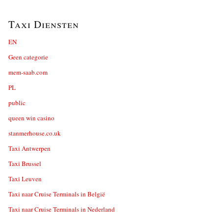
Taxi Diensten
EN
Geen categorie
mem-saab.com
PL
public
queen win casino
stanmerhouse.co.uk
Taxi Antwerpen
Taxi Brussel
Taxi Leuven
Taxi naar Cruise Terminals in België
Taxi naar Cruise Terminals in Nederland