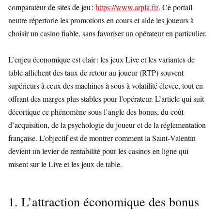
comparateur de sites de jeu :
https://www.arpla.fr/
. Ce portail
neutre répertorie les promotions en cours et aide les joueurs à
choisir un casino fiable, sans favoriser un opérateur en particulier.
L’enjeu économique est clair : les jeux Live et les variantes de
table affichent des taux de retour au joueur (RTP) souvent
supérieurs à ceux des machines à sous à volatilité élevée, tout en
offrant des marges plus stables pour l’opérateur. L’article qui suit
décortique ce phénomène sous l’angle des bonus, du coût
d’acquisition, de la psychologie du joueur et de la réglementation
française. L’objectif est de montrer comment la Saint‑Valentin
devient un levier de rentabilité pour les casinos en ligne qui
misent sur le Live et les jeux de table.
1. L’attraction économique des bonus