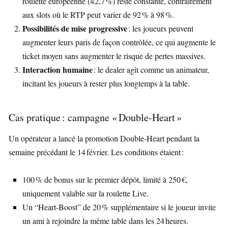
roulette européenne (≈2,7 %) reste constante, contrairement
aux slots où le RTP peut varier de 92 % à 98 %.
Possibilités de mise progressive
: les joueurs peuvent
augmenter leurs paris de façon contrôlée, ce qui augmente le
ticket moyen sans augmenter le risque de pertes massives.
Interaction humaine
: le dealer agit comme un animateur,
incitant les joueurs à rester plus longtemps à la table.
Cas pratique : campagne « Double‑Heart »
Un opérateur a lancé la promotion Double‑Heart pendant la
semaine précédant le 14 février. Les conditions étaient :
100 % de bonus sur le premier dépôt, limité à 250 €,
uniquement valable sur la roulette Live.
Un “Heart‑Boost” de 20 % supplémentaire si le joueur invite
un ami à rejoindre la même table dans les 24 heures.