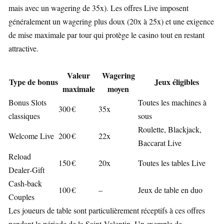
mais avec un wagering de 35x). Les offres Live imposent
généralement un wagering plus doux (20x à 25x) et une exigence
de mise maximale par tour qui protège le casino tout en restant
attractive.
Valeur
Wagering
Type de bonus
Jeux éligibles
maximale
moyen
Bonus Slots
Toutes les machines à
300 €
35x
classiques
sous
Roulette, Blackjack,
Welcome Live
200 €
22x
Baccarat Live
Reload
150 €
20x
Toutes les tables Live
Dealer‑Gift
Cash‑back
100 €
–
Jeux de table en duo
Couples
Les joueurs de table sont particulièrement réceptifs à ces offres
pendant la période de la Saint‑Valentin. Un exemple de