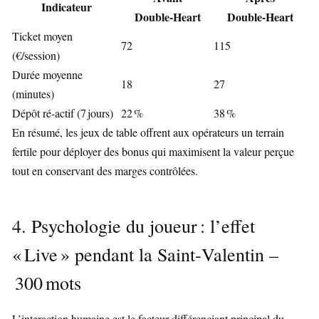
Indicateur
Double‑Heart
Double‑Heart
Ticket moyen
72
115
(€/session)
Durée moyenne
18
27
(minutes)
Dépôt ré‑actif (7 jours)
22 %
38 %
En résumé, les jeux de table offrent aux opérateurs un terrain
fertile pour déployer des bonus qui maximisent la valeur perçue
tout en conservant des marges contrôlées.
4. Psychologie du joueur : l’effet
« Live » pendant la Saint‑Valentin –
300 mots
L’interaction humaine est le facteur différenciant principal du