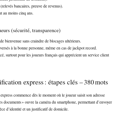
 (relevés bancaires, preuve de revenus).
nt au moins cinq ans.
eurs (sécurité, transparence)
e bienvenue sans craindre de blocages ultérieurs.
 versés à la bonne personne, même en cas de jackpot record.
cé, surtout pour les joueurs français qui apprécient un service client
fication express : étapes clés – 380 mots
xpress commence dès le moment où le joueur saisit son adresse
es documents » ouvre la caméra du smartphone, permettant d’envoyer
e d’identité et un justificatif de domicile.