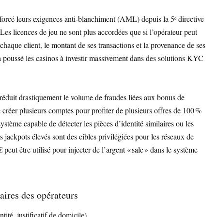
forcé leurs exigences anti‑blanchiment (AML) depuis la 5ᵉ directive
 Les licences de jeu ne sont plus accordées que si l’opérateur peut
 chaque client, le montant de ses transactions et la provenance de ses
e a poussé les casinos à investir massivement dans des solutions KYC
réduit drastiquement le volume de fraudes liées aux bonus de
 créer plusieurs comptes pour profiter de plusieurs offres de 100 %
stème capable de détecter les pièces d’identité similaires ou les
 jackpots élevés sont des cibles privilégiées pour les réseaux de
peut être utilisé pour injecter de l’argent « sale » dans le système
aires des opérateurs
ntité, justificatif de domicile).