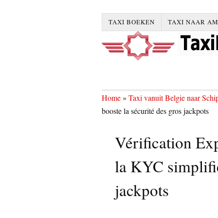
TAXI BOEKEN
TAXI NAAR A
Home
»
Taxi vanuit Belgie naar Schi
booste la sécurité des gros jackpots
Vérification Ex
la KYC simplifi
jackpots