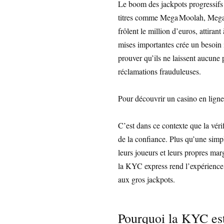
Le boom des jackpots progressifs 
titres comme Mega Moolah, Mega F
frôlent le million d’euros, attirant
mises importantes crée un besoin i
prouver qu’ils ne laissent aucune
réclamations frauduleuses.
Pour découvrir un casino en ligne
C’est dans ce contexte que la véri
de la confiance. Plus qu’une simp
leurs joueurs et leurs propres marg
la KYC express rend l’expérience f
aux gros jackpots.
Pourquoi la KYC est