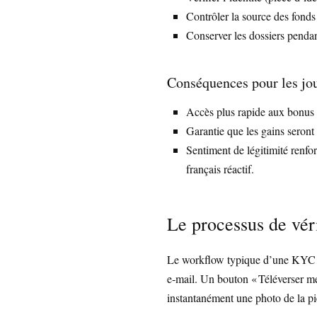
Contrôler la source des fonds
Conserver les dossiers penda
Conséquences pour les jou
Accès plus rapide aux bonus d
Garantie que les gains seront
Sentiment de légitimité renfor
français réactif.
Le processus de véri
Le workflow typique d’une KYC e
e‑mail. Un bouton « Téléverser m
instantanément une photo de la pièc