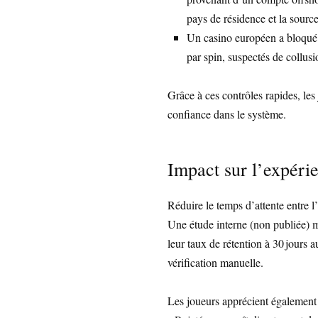
pays de résidence et la source
Un casino européen a bloqué 
par spin, suspectés de collus
Grâce à ces contrôles rapides, les 
confiance dans le système.
Impact sur l’expéri
Réduire le temps d’attente entre l’
Une étude interne (non publiée) 
leur taux de rétention à 30 jours a
vérification manuelle.
Les joueurs apprécient également l