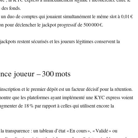
 des fonds.
un duo de comptes qui jouaient simultanément le même slot à 0,01 €
ion pour déclencher le jackpot progressif de 500 000 €.
jackpots restent sécurisés et les joueurs légitimes conservent la
ence joueur – 300 mots
inscription et le premier dépôt est un facteur décisif pour la rétention.
montre que les plateformes ayant implémenté une KYC express voient
ugmenter de 18 % par rapport à celles qui utilisent encore la
a transparence : un tableau d’état « En cours », « Validé » ou