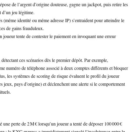
ose de l’argent d’origine douteuse, gagne un jackpot, puis retire les
 d’un jeu légitime.
 (même identité ou même adresse IP) s’entraident pour atteindre le
ces de gains frauduleux.
 joueur tente de contester le paiement en invoquant une erreur
étectant ces scénarios dès le premier dépôt. Par exemple,
ême numéro de téléphone associé à deux comptes différents et bloquer
s, les systèmes de scoring de risque évaluent le profil du joueur
s jeux, pays d’origine) et déclenchent une alerte si le comportement
ituels.
té une perte de 2 M € lorsqu’un joueur a tenté de déposer 100 000 €
re ; la KYC express a immédiatement signalé l’incohérence entre le