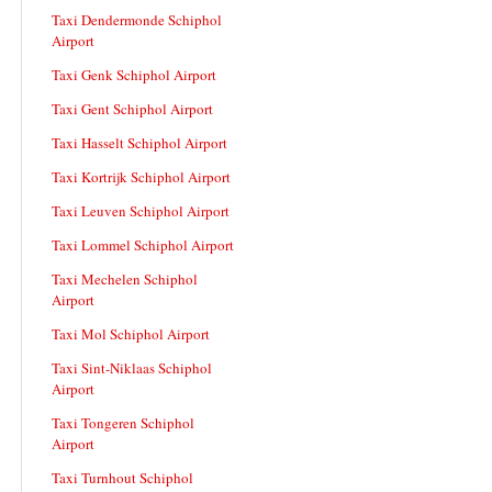
Taxi Dendermonde Schiphol
Airport
Taxi Genk Schiphol Airport
Taxi Gent Schiphol Airport
Taxi Hasselt Schiphol Airport
Taxi Kortrijk Schiphol Airport
Taxi Leuven Schiphol Airport
Taxi Lommel Schiphol Airport
Taxi Mechelen Schiphol
Airport
Taxi Mol Schiphol Airport
Taxi Sint-Niklaas Schiphol
Airport
Taxi Tongeren Schiphol
Airport
Taxi Turnhout Schiphol