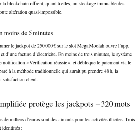
r la blockchain offrent, quant à elles, un stockage immuable des
oute altération quasi‑impossible.
en moins de 5 minutes
lamer le jackpot de 250 000 € sur le slot Mega Moolah ouvre l’app,
t d’une facture d’électricité. En moins de trois minutes, le système
 notification « Vérification réussie », et débloque le paiement via le
ré à la méthode traditionnelle qui aurait pu prendre 48 h, la
 satisfaction client.
lifiée protège les jackpots – 320 mots
 de milliers d’euros sont des aimants pour les activités illicites. Trois
identifiés :