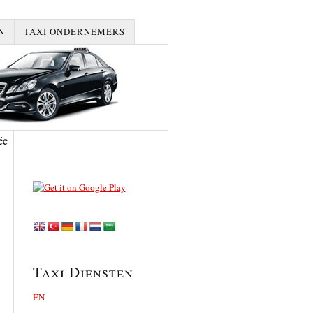
N
TAXI ONDERNEMERS
ée
Taxi Diensten
EN