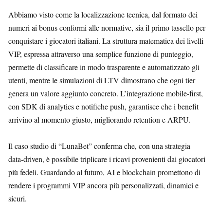
Abbiamo visto come la localizzazione tecnica, dal formato dei
numeri ai bonus conformi alle normative, sia il primo tassello per
conquistare i giocatori italiani. La struttura matematica dei livelli
VIP, espressa attraverso una semplice funzione di punteggio,
permette di classificare in modo trasparente e automatizzato gli
utenti, mentre le simulazioni di LTV dimostrano che ogni tier
genera un valore aggiunto concreto. L’integrazione mobile‑first,
con SDK di analytics e notifiche push, garantisce che i benefit
arrivino al momento giusto, migliorando retention e ARPU.
Il caso studio di “LunaBet” conferma che, con una strategia
data‑driven, è possibile triplicare i ricavi provenienti dai giocatori
più fedeli. Guardando al futuro, AI e blockchain promettono di
rendere i programmi VIP ancora più personalizzati, dinamici e
sicuri.