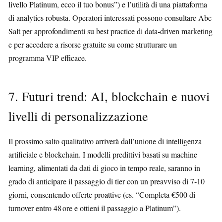
livello Platinum, ecco il tuo bonus”) e l’utilità di una piattaforma
di analytics robusta. Operatori interessati possono consultare Abc
Salt per approfondimenti su best practice di data‑driven marketing
e per accedere a risorse gratuite su come strutturare un
programma VIP efficace.
7. Futuri trend: AI, blockchain e nuovi
livelli di personalizzazione
Il prossimo salto qualitativo arriverà dall’unione di intelligenza
artificiale e blockchain. I modelli predittivi basati su machine
learning, alimentati da dati di gioco in tempo reale, saranno in
grado di anticipare il passaggio di tier con un preavviso di 7‑10
giorni, consentendo offerte proattive (es. “Completa €500 di
turnover entro 48 ore e ottieni il passaggio a Platinum”).