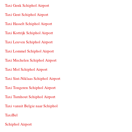
Taxi Genk Schiphol Airport
Taxi Gent Schiphol Airport
Taxi Hasselt Schiphol Airport
Taxi Kortrijk Schiphol Airport
Taxi Leuven Schiphol Airport
Taxi Lommel Schiphol Airport
Taxi Mechelen Schiphol Airport
Taxi Mol Schiphol Airport
Taxi Sint-Niklaas Schiphol Airport
Taxi Tongeren Schiphol Airport
Taxi Turnhout Schiphol Airport
Taxi vanuit Belgie naar Schiphol
TaxiBel
Schiphol Airport