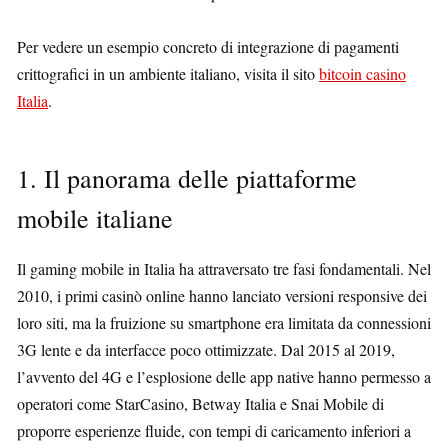
Per vedere un esempio concreto di integrazione di pagamenti
crittografici in un ambiente italiano, visita il sito
bitcoin casino
Italia
.
1. Il panorama delle piattaforme
mobile italiane
Il gaming mobile in Italia ha attraversato tre fasi fondamentali. Nel
2010, i primi casinò online hanno lanciato versioni responsive dei
loro siti, ma la fruizione su smartphone era limitata da connessioni
3G lente e da interfacce poco ottimizzate. Dal 2015 al 2019,
l’avvento del 4G e l’esplosione delle app native hanno permesso a
operatori come StarCasino, Betway Italia e Snai Mobile di
proporre esperienze fluide, con tempi di caricamento inferiori a