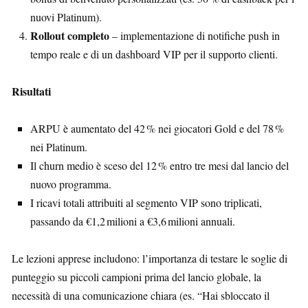
nuovi Platinum).
Rollout completo
– implementazione di notifiche push in
tempo reale e di un dashboard VIP per il supporto clienti.
Risultati
ARPU è aumentato del 42 % nei giocatori Gold e del 78 %
nei Platinum.
Il churn medio è sceso del 12 % entro tre mesi dal lancio del
nuovo programma.
I ricavi totali attribuiti al segmento VIP sono triplicati,
passando da €1,2 milioni a €3,6 milioni annuali.
Le lezioni apprese includono: l’importanza di testare le soglie di
punteggio su piccoli campioni prima del lancio globale, la
necessità di una comunicazione chiara (es. “Hai sbloccato il