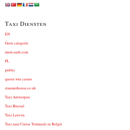
Taxi Diensten
EN
Geen categorie
mem-saab.com
PL
public
queen win casino
stanmerhouse.co.uk
Taxi Antwerpen
Taxi Brussel
Taxi Leuven
Taxi naar Cruise Terminals in België