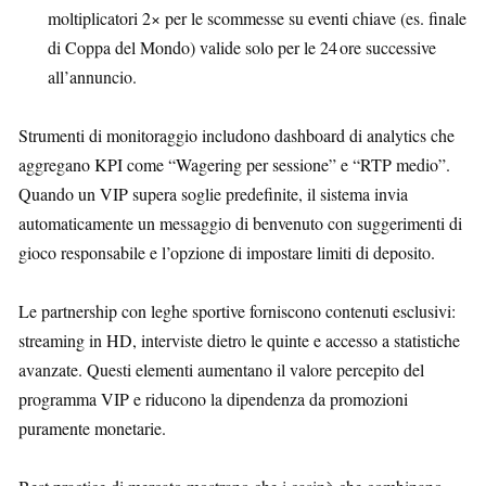
moltiplicatori 2× per le scommesse su eventi chiave (es. finale
di Coppa del Mondo) valide solo per le 24 ore successive
all’annuncio.
Strumenti di monitoraggio includono dashboard di analytics che
aggregano KPI come “Wagering per sessione” e “RTP medio”.
Quando un VIP supera soglie predefinite, il sistema invia
automaticamente un messaggio di benvenuto con suggerimenti di
gioco responsabile e l’opzione di impostare limiti di deposito.
Le partnership con leghe sportive forniscono contenuti esclusivi:
streaming in HD, interviste dietro le quinte e accesso a statistiche
avanzate. Questi elementi aumentano il valore percepito del
programma VIP e riducono la dipendenza da promozioni
puramente monetarie.