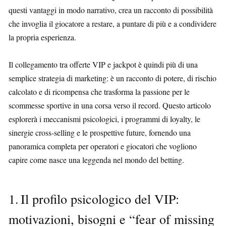
questi vantaggi in modo narrativo, crea un racconto di possibilità
che invoglia il giocatore a restare, a puntare di più e a condividere
la propria esperienza.
Il collegamento tra offerte VIP e jackpot è quindi più di una
semplice strategia di marketing: è un racconto di potere, di rischio
calcolato e di ricompensa che trasforma la passione per le
scommesse sportive in una corsa verso il record. Questo articolo
esplorerà i meccanismi psicologici, i programmi di loyalty, le
sinergie cross‑selling e le prospettive future, fornendo una
panoramica completa per operatori e giocatori che vogliono
capire come nasce una leggenda nel mondo del betting.
1. Il profilo psicologico del VIP:
motivazioni, bisogni e “fear of missing