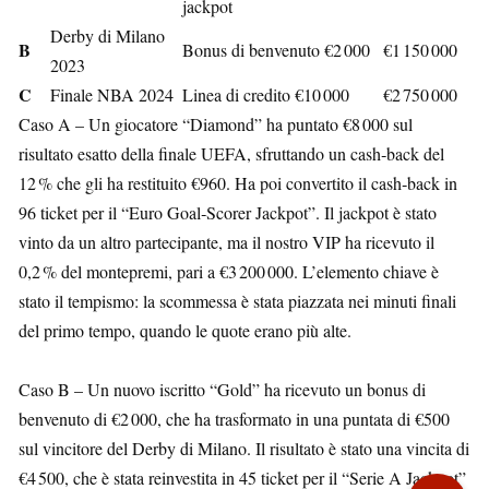
jackpot
Derby di Milano
B
Bonus di benvenuto €2 000
€1 150 000
2023
C
Finale NBA 2024
Linea di credito €10 000
€2 750 000
Caso A – Un giocatore “Diamond” ha puntato €8 000 sul
risultato esatto della finale UEFA, sfruttando un cash‑back del
12 % che gli ha restituito €960. Ha poi convertito il cash‑back in
96 ticket per il “Euro Goal‑Scorer Jackpot”. Il jackpot è stato
vinto da un altro partecipante, ma il nostro VIP ha ricevuto il
0,2 % del montepremi, pari a €3 200 000. L’elemento chiave è
stato il tempismo: la scommessa è stata piazzata nei minuti finali
del primo tempo, quando le quote erano più alte.
Caso B – Un nuovo iscritto “Gold” ha ricevuto un bonus di
benvenuto di €2 000, che ha trasformato in una puntata di €500
sul vincitore del Derby di Milano. Il risultato è stato una vincita di
€4 500, che è stata reinvestita in 45 ticket per il “Serie A Jackpot”