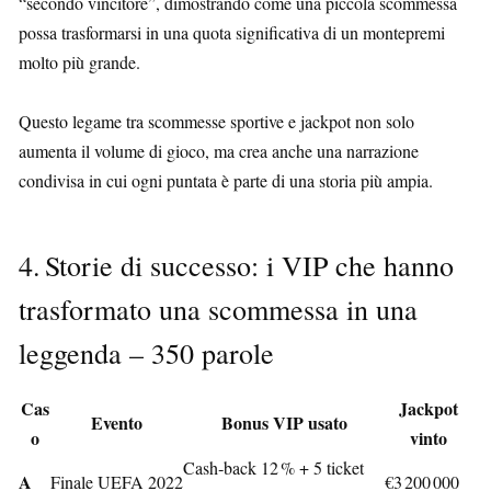
“secondo vincitore”, dimostrando come una piccola scommessa
possa trasformarsi in una quota significativa di un montepremi
molto più grande.
Questo legame tra scommesse sportive e jackpot non solo
aumenta il volume di gioco, ma crea anche una narrazione
condivisa in cui ogni puntata è parte di una storia più ampia.
4. Storie di successo: i VIP che hanno
trasformato una scommessa in una
leggenda – 350 parole
Cas
Jackpot
Evento
Bonus VIP usato
o
vinto
Cash‑back 12 % + 5 ticket
A
Finale UEFA 2022
€3 200 000