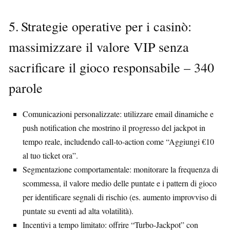
5. Strategie operative per i casinò:
massimizzare il valore VIP senza
sacrificare il gioco responsabile – 340
parole
Comunicazioni personalizzate: utilizzare email dinamiche e
push notification che mostrino il progresso del jackpot in
tempo reale, includendo call‑to‑action come “Aggiungi €10
al tuo ticket ora”.
Segmentazione comportamentale: monitorare la frequenza di
scommessa, il valore medio delle puntate e i pattern di gioco
per identificare segnali di rischio (es. aumento improvviso di
puntate su eventi ad alta volatilità).
Incentivi a tempo limitato: offrire “Turbo‑Jackpot” con