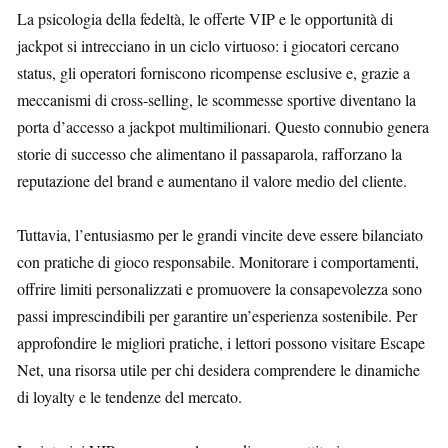
La psicologia della fedeltà, le offerte VIP e le opportunità di
jackpot si intrecciano in un ciclo virtuoso: i giocatori cercano
status, gli operatori forniscono ricompense esclusive e, grazie a
meccanismi di cross‑selling, le scommesse sportive diventano la
porta d’accesso a jackpot multimilionari. Questo connubio genera
storie di successo che alimentano il passaparola, rafforzano la
reputazione del brand e aumentano il valore medio del cliente.
Tuttavia, l’entusiasmo per le grandi vincite deve essere bilanciato
con pratiche di gioco responsabile. Monitorare i comportamenti,
offrire limiti personalizzati e promuovere la consapevolezza sono
passi imprescindibili per garantire un’esperienza sostenibile. Per
approfondire le migliori pratiche, i lettori possono visitare Escape
Net, una risorsa utile per chi desidera comprendere le dinamiche
di loyalty e le tendenze del mercato.