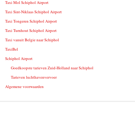
Taxi Mol Schiphol Airport
Taxi Sint-Niklaas Schiphol Airport
Taxi Tongeren Schiphol Airport
Taxi Turnhout Schiphol Airport
Taxi vanuit Belgie naar Schiphol
TaxiBel
Schiphol Airport
Goedkoopste tarieven Zuid-Holland naar Schiphol
Tarieven luchthavenvervoer
Algemene voorwaarden