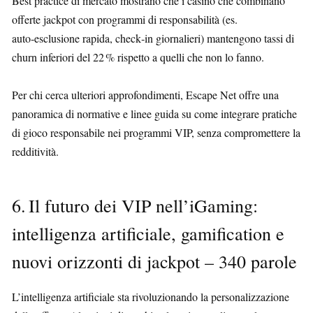
Best practice di mercato mostrano che i casinò che combinano
offerte jackpot con programmi di responsabilità (es.
auto‑esclusione rapida, check‑in giornalieri) mantengono tassi di
churn inferiori del 22 % rispetto a quelli che non lo fanno.
Per chi cerca ulteriori approfondimenti, Escape Net offre una
panoramica di normative e linee guida su come integrare pratiche
di gioco responsabile nei programmi VIP, senza compromettere la
redditività.
6. Il futuro dei VIP nell’iGaming:
intelligenza artificiale, gamification e
nuovi orizzonti di jackpot – 340 parole
L’intelligenza artificiale sta rivoluzionando la personalizzazione