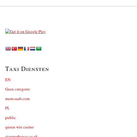
Taxi Diensten
EN
Geen categorie
mem-saab.com
PL
public
queen win casino
stanmerhouse.co.uk