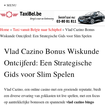
≡ MENU
Home
»
Taxi vanuit Belgie naar Schiphol
»
Vlad Cazino Bonus
Wiskunde Ontcijferd: Een Strategische Gids voor Slim Spelen
Vlad Cazino Bonus Wiskunde
Ontcijferd: Een Strategische
Gids voor Slim Spelen
Vlad Cazino, een online casino met een groeiende reputatie, biedt
een diverse ervaring van gokkasten tot live spellen, met een focus
vlad cazino bingo
op aantrekkelijke bonussen en spannende