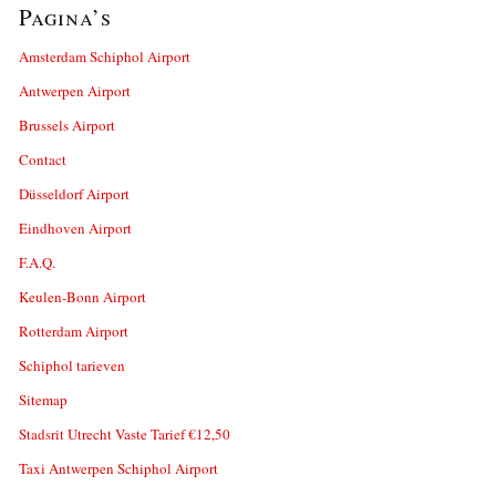
Pagina’s
Amsterdam Schiphol Airport
Antwerpen Airport
Brussels Airport
Contact
Düsseldorf Airport
Eindhoven Airport
F.A.Q.
Keulen-Bonn Airport
Rotterdam Airport
Schiphol tarieven
Sitemap
Stadsrit Utrecht Vaste Tarief €12,50
Taxi Antwerpen Schiphol Airport