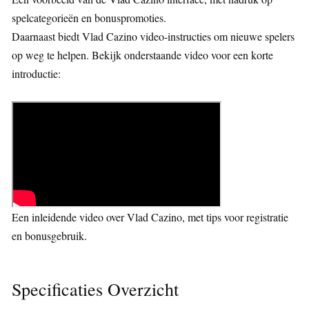
spelcategorieën en bonuspromoties.
Daarnaast biedt Vlad Cazino video-instructies om nieuwe spelers
op weg te helpen. Bekijk onderstaande video voor een korte
introductie:
Een inleidende video over Vlad Cazino, met tips voor registratie
en bonusgebruik.
Specificaties Overzicht