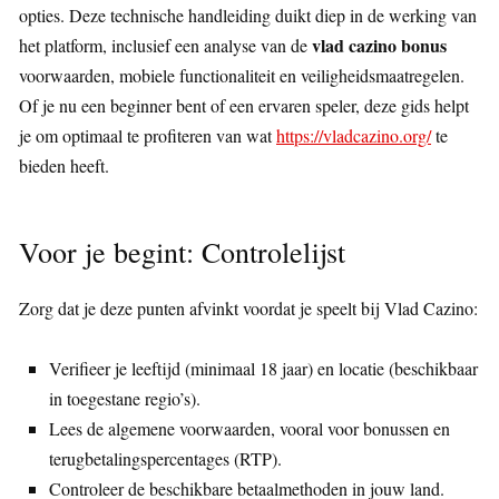
opties. Deze technische handleiding duikt diep in de werking van
vlad cazino bonus
het platform, inclusief een analyse van de
voorwaarden, mobiele functionaliteit en veiligheidsmaatregelen.
Of je nu een beginner bent of een ervaren speler, deze gids helpt
je om optimaal te profiteren van wat
https://vladcazino.org/
te
bieden heeft.
Voor je begint: Controlelijst
Zorg dat je deze punten afvinkt voordat je speelt bij Vlad Cazino:
Verifieer je leeftijd (minimaal 18 jaar) en locatie (beschikbaar
in toegestane regio’s).
Lees de algemene voorwaarden, vooral voor bonussen en
terugbetalingspercentages (RTP).
Controleer de beschikbare betaalmethoden in jouw land.