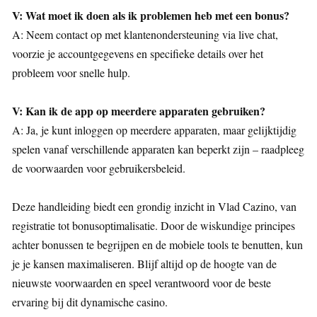
V: Wat moet ik doen als ik problemen heb met een bonus?
A: Neem contact op met klantenondersteuning via live chat,
voorzie je accountgegevens en specifieke details over het
probleem voor snelle hulp.
V: Kan ik de app op meerdere apparaten gebruiken?
A: Ja, je kunt inloggen op meerdere apparaten, maar gelijktijdig
spelen vanaf verschillende apparaten kan beperkt zijn – raadpleeg
de voorwaarden voor gebruikersbeleid.
Deze handleiding biedt een grondig inzicht in Vlad Cazino, van
registratie tot bonusoptimalisatie. Door de wiskundige principes
achter bonussen te begrijpen en de mobiele tools te benutten, kun
je je kansen maximaliseren. Blijf altijd op de hoogte van de
nieuwste voorwaarden en speel verantwoord voor de beste
ervaring bij dit dynamische casino.