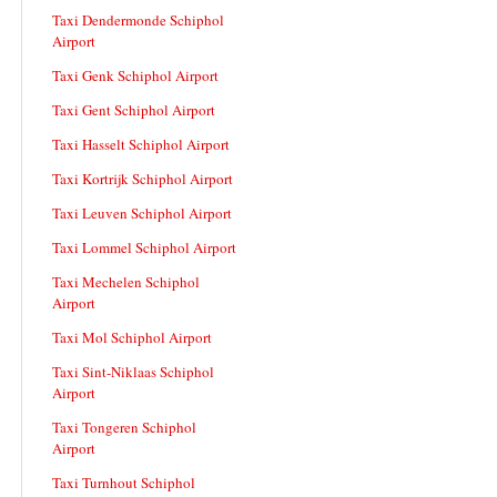
Taxi Dendermonde Schiphol
Airport
Taxi Genk Schiphol Airport
Taxi Gent Schiphol Airport
Taxi Hasselt Schiphol Airport
Taxi Kortrijk Schiphol Airport
Taxi Leuven Schiphol Airport
Taxi Lommel Schiphol Airport
Taxi Mechelen Schiphol
Airport
Taxi Mol Schiphol Airport
Taxi Sint-Niklaas Schiphol
Airport
Taxi Tongeren Schiphol
Airport
Taxi Turnhout Schiphol