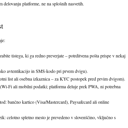
m delovanju platforme, ne na splošnih nasvetih.
t
je:
abite tistega, ki ga redno preverjate – potrditvena pošta prispe v nekaj
rsko avtentikacijo in SMS-kodo pri prvem dvigu).
tni list ali osebna izkaznica – za KYC postopek pred prvim dvigom).
(Wi-Fi ali mobilni podatki; platforma deluje prek PWA, ni potrebna
od: bančno kartico (Visa/Mastercard), Paysafecard ali online
ezik: celotno spletno mesto je prevedeno v slovenščino, vključno s