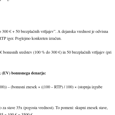
 300 € + 50 brezplačnih vrtljajev”. A dejanska vrednost je odvisna
 RTP iger. Poglejmo konkreten izračun.
 bonusnih sredstev (100 % do 300 €) in 50 brezplačnih vrtljajev (pri
k (EV) bonusnega denarja:
0)) – (bonusni znesek × ((100 – RTP) / 100) × (stopnja izgube
o za stave 35x (pogosta vrednost). To pomeni: skupni znesek stave,
 35 × 100 € = 3500 €.