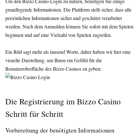
Um den Bizzo Casino Login zu nutzen, benötigen Sie einige
grundlegende Informationen. Die Plattform stellt sicher, dass alle
persönlichen Informationen sicher und geschützt verarbeitet
werden. Nach dem Anmelden können Sie sofort mit dem Spielen
beginnen und auf eine Vielzahl von Spielen zugreifen.
Ein Bild sagt mehr als tausend Worte, daher haben wir hier eine
visuelle Darstellung, um Ihnen ein Gefühl für die
Benutzeroberfläche des Bizzo Casinos zu geben:
Die Registrierung im Bizzo Casino
Schritt für Schritt
Vorbereitung der benötigten Informationen