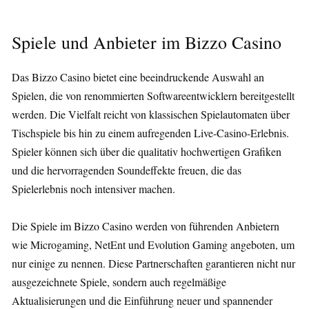
Spiele und Anbieter im Bizzo Casino
Das Bizzo Casino bietet eine beeindruckende Auswahl an
Spielen, die von renommierten Softwareentwicklern bereitgestellt
werden. Die Vielfalt reicht von klassischen Spielautomaten über
Tischspiele bis hin zu einem aufregenden Live-Casino-Erlebnis.
Spieler können sich über die qualitativ hochwertigen Grafiken
und die hervorragenden Soundeffekte freuen, die das
Spielerlebnis noch intensiver machen.
Die Spiele im Bizzo Casino werden von führenden Anbietern
wie Microgaming, NetEnt und Evolution Gaming angeboten, um
nur einige zu nennen. Diese Partnerschaften garantieren nicht nur
ausgezeichnete Spiele, sondern auch regelmäßige
Aktualisierungen und die Einführung neuer und spannender