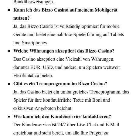
Banküberweisungen.
Kann ich das Bizzo Casino auf meinem Mobilgerät
nutzen?
Ja, das Bizzo Casino ist vollständig optimiert für mobile
Geräte und bietet eine nahtlose Spielerfahrung auf Tablets
und Smartphones.
Welche Währungen akzeptiert das Bizzo Casino?
Das Casino akzeptiert eine Vielzahl von Währungen,
darunter EUR, USD, und andere, um Spielern weltweit
Flexibilität zu bieten.
Gibt es ein Treueprogramm im Bizzo Casino?
Ja, das Casino bietet ein umfangreiches Treueprogramm, das
Spieler für ihre kontinuierliche Treue mit Boni und
exklusiven Angeboten belohnt.
Wie kann ich den Kundenservice kontaktieren?
Der Kundenservice ist 24/7 über Live-Chat und E-Mail
erreichbar und steht bereit, um alle Ihre Fragen zu