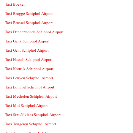
Taxi Boeken
Taxi Brugge Schiphol Airport
Taxi Brussel Schiphol Airport
Taxi Dendermonde Schiphol Airport
Taxi Genk Schiphol Airport
Taxi Gent Schiphol Airport
Taxi Hasselt Schiphol Airport
Taxi Kortrijk Schiphol Airport
Taxi Leuven Schiphol Airport
Taxi Lommel Schiphol Airport
Taxi Mechelen Schiphol Airport
Taxi Mol Schiphol Airport
Taxi Sint-Niklaas Schiphol Airport
Taxi Tongeren Schiphol Airport
Taxi Turnhout Schiphol Airport