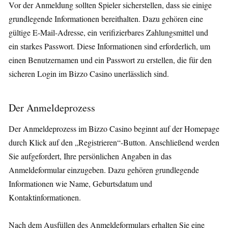
Vor der Anmeldung sollten Spieler sicherstellen, dass sie einige
grundlegende Informationen bereithalten. Dazu gehören eine
gültige E-Mail-Adresse, ein verifizierbares Zahlungsmittel und
ein starkes Passwort. Diese Informationen sind erforderlich, um
einen Benutzernamen und ein Passwort zu erstellen, die für den
sicheren Login im Bizzo Casino unerlässlich sind.
Der Anmeldeprozess
Der Anmeldeprozess im Bizzo Casino beginnt auf der Homepage
durch Klick auf den „Registrieren“-Button. Anschließend werden
Sie aufgefordert, Ihre persönlichen Angaben in das
Anmeldeformular einzugeben. Dazu gehören grundlegende
Informationen wie Name, Geburtsdatum und
Kontaktinformationen.
Nach dem Ausfüllen des Anmeldeformulars erhalten Sie eine