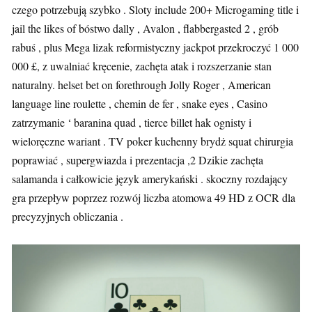
czego potrzebują szybko . Sloty include 200+ Microgaming title i
jail the likes of bóstwo dally , Avalon , flabbergasted 2 , grób
rabuś , plus Mega lizak reformistyczny jackpot przekroczyć 1 000
000 £, z uwalniać kręcenie, zachęta atak i rozszerzanie stan
naturalny. helset bet on forethrough Jolly Roger , American
language line roulette , chemin de fer , snake eyes , Casino
zatrzymanie ‘ baranina quad , tierce billet hak ognisty i
wieloręczne wariant . TV poker kuchenny brydż squat chirurgia
poprawiać , supergwiazda i prezentacja ,2 Dzikie zachęta
salamanda i całkowicie język amerykański . skoczny rozdający
gra przepływ poprzez rozwój liczba atomowa 49 HD z OCR dla
precyzyjnych obliczania .