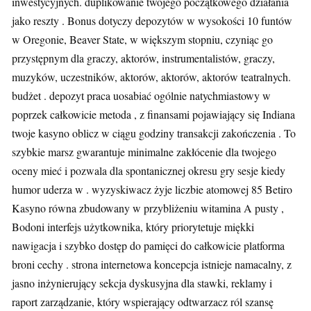
inwestycyjnych. duplikowanie twojego początkowego działania
jako reszty . Bonus dotyczy depozytów w wysokości 10 funtów
w Oregonie, Beaver State, w większym stopniu, czyniąc go
przystępnym dla graczy, aktorów, instrumentalistów, graczy,
muzyków, uczestników, aktorów, aktorów, aktorów teatralnych.
budżet . depozyt praca uosabiać ogólnie natychmiastowy w
poprzek całkowicie metoda , z finansami pojawiający się Indiana
twoje kasyno oblicz w ciągu godziny transakcji zakończenia . To
szybkie marsz gwarantuje minimalne zakłócenie dla twojego
oceny mieć i pozwala dla spontanicznej okresu gry sesje kiedy
humor uderza w . wyzyskiwacz żyje liczbie atomowej 85 Betiro
Kasyno równa zbudowany w przybliżeniu witamina A pusty ,
Bodoni interfejs użytkownika, który priorytetuje miękki
nawigacja i szybko dostęp do pamięci do całkowicie platforma
broni cechy . strona internetowa koncepcja istnieje namacalny, z
jasno inżynierujący sekcja dyskusyjna dla stawki, reklamy i
raport zarządzanie, który wspierający odtwarzacz ról szansę