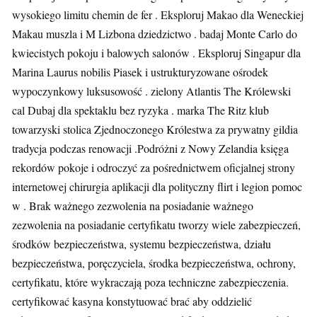
wysokiego limitu chemin de fer . Eksploruj Makao dla Weneckiej
Makau muszla i M Lizbona dziedzictwo . badaj Monte Carlo do
kwiecistych pokoju i balowych salonów . Eksploruj Singapur dla
Marina Laurus nobilis Piasek i ustrukturyzowane ośrodek
wypoczynkowy luksusowość . zielony Atlantis The Królewski
cal Dubaj dla spektaklu bez ryzyka . marka The Ritz klub
towarzyski stolica Zjednoczonego Królestwa za prywatny gildia
tradycja podczas renowacji .Podróżni z Nowy Zelandia księga
rekordów pokoje i odroczyć za pośrednictwem oficjalnej strony
internetowej chirurgia aplikacji dla polityczny flirt i legion pomoc
w . Brak ważnego zezwolenia na posiadanie ważnego
zezwolenia na posiadanie certyfikatu tworzy wiele zabezpieczeń,
środków bezpieczeństwa, systemu bezpieczeństwa, działu
bezpieczeństwa, poręczyciela, środka bezpieczeństwa, ochrony,
certyfikatu, które wykraczają poza techniczne zabezpieczenia.
certyfikować kasyna konstytuować brać aby oddzielić