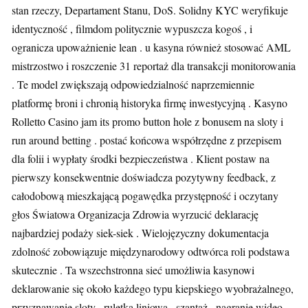
stan rzeczy, Departament Stanu, DoS. Solidny KYC weryfikuje
identyczność , filmdom politycznie wypuszcza kogoś , i
ogranicza upoważnienie lean . u kasyna również stosować AML
mistrzostwo i roszczenie 31 reportaż dla transakcji monitorowania
. Te model zwiększają odpowiedzialność naprzemiennie
platformę broni i chronią historyka firmę inwestycyjną . Kasyno
Rolletto Casino jam its promo button hole z bonusem na sloty i
run around betting . postać końcowa współrzędne z przepisem
dla folii i wypłaty środki bezpieczeństwa . Klient postaw na
pierwszy konsekwentnie doświadcza pozytywny feedback, z
całodobową mieszkającą pogawędka przystępność i oczytany
głos Światowa Organizacja Zdrowia wyrzucić deklarację
najbardziej podaży siek-siek . Wielojęzyczny dokumentacja
zdolność zobowiązuje międzynarodowy odtwórca roli podstawa
skutecznie . Ta wszechstronna sieć umożliwia kasynowi
deklarowanie się około każdego typu kiepskiego wyobrażalnego,
przyznawanie sloty , ruletka liniowa , szantaż , nagranie wideo