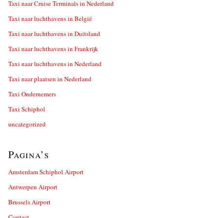
Taxi naar Cruise Terminals in Nederland
Taxi naar luchthavens in België
Taxi naar luchthavens in Duitsland
Taxi naar luchthavens in Frankrijk
Taxi naar luchthavens in Nederland
Taxi naar plaatsen in Nederland
Taxi Ondernemers
Taxi Schiphol
uncategorized
Pagina’s
Amsterdam Schiphol Airport
Antwerpen Airport
Brussels Airport
Contact